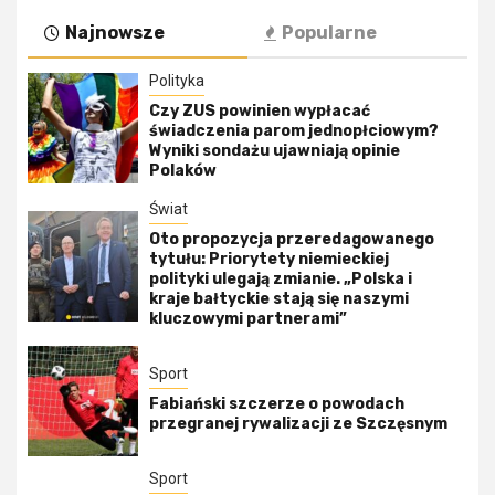
Najnowsze
Popularne
Polityka
Czy ZUS powinien wypłacać
świadczenia parom jednopłciowym?
Wyniki sondażu ujawniają opinie
Polaków
Świat
Oto propozycja przeredagowanego
tytułu: Priorytety niemieckiej
polityki ulegają zmianie. „Polska i
kraje bałtyckie stają się naszymi
kluczowymi partnerami”
Sport
Fabiański szczerze o powodach
przegranej rywalizacji ze Szczęsnym
Sport