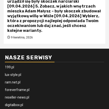
urządził się były skoczek narciarski
[09.04.2026] 5. Zobacz, w jakich wnętrzach
mieszka Adam Małysz – były skoczek zbudował
wyjątkową willę w Wiśle [09.04.2026] Wybierz,
która z propozycji najlepiej odpowiada Twoim
oczekiwaniom lub daj znać, jeśli chcesz
kolejne warianty.
9 kwietnia, 2026
NASZE SERWISY
199.pl
lux-style.pl
ram.net.pl
foreverframe.pl
reseller-news.pl
digitalbox.pl