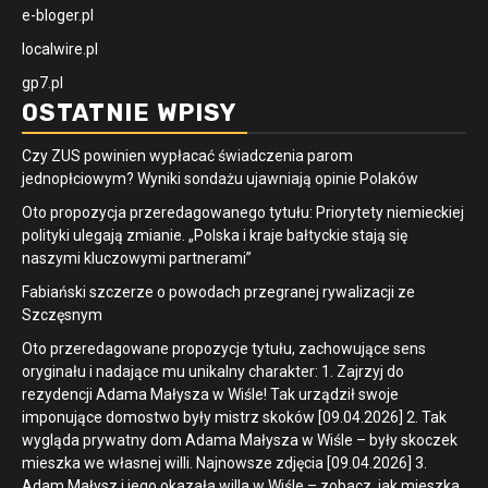
e-bloger.pl
localwire.pl
gp7.pl
OSTATNIE WPISY
Czy ZUS powinien wypłacać świadczenia parom
jednopłciowym? Wyniki sondażu ujawniają opinie Polaków
Oto propozycja przeredagowanego tytułu: Priorytety niemieckiej
polityki ulegają zmianie. „Polska i kraje bałtyckie stają się
naszymi kluczowymi partnerami”
Fabiański szczerze o powodach przegranej rywalizacji ze
Szczęsnym
Oto przeredagowane propozycje tytułu, zachowujące sens
oryginału i nadające mu unikalny charakter: 1. Zajrzyj do
rezydencji Adama Małysza w Wiśle! Tak urządził swoje
imponujące domostwo były mistrz skoków [09.04.2026] 2. Tak
wygląda prywatny dom Adama Małysza w Wiśle – były skoczek
mieszka we własnej willi. Najnowsze zdjęcia [09.04.2026] 3.
Adam Małysz i jego okazała willa w Wiśle – zobacz, jak mieszka