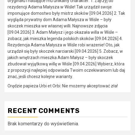
oryginału i nadające mu unikalny charakter: 1. Zajrzyj do
rezydencji Adama Małysza w Wiśle! Tak urządził swoje
imponujące domostwo były mistrz skoków [09.04.2026] 2. Tak
wygląda prywatny dom Adama Małysza w Wiśle – były
skoczek mieszka we własnej willi. Najnowsze zdjęcia
[09.04.2026] 3. Adam Małysz i jego okazała willa w Wiśle –
zobacz, jak mieszka legenda polskich skoków [09.04.2026] 4.
Rezydencja Adama Małysza w Wiśle robi wrażenie! Oto, jak
urządził się były skoczek narciarski [09.04.2026] 5. Zobacz, w
jakich wnętrzach mieszka Adam Małysz – były skoczek
zbudował wyjątkową willę w Wiśle [09.04.2026] Wybierz, która
z propozycji najlepiej odpowiada Twoim oczekiwaniom lub daj
znać, jeśli chcesz kolejne warianty.
Orędzie papieża Urbi et Orbi: Nie możemy akceptować zła!
RECENT COMMENTS
Brak komentarzy do wyświetlenia.