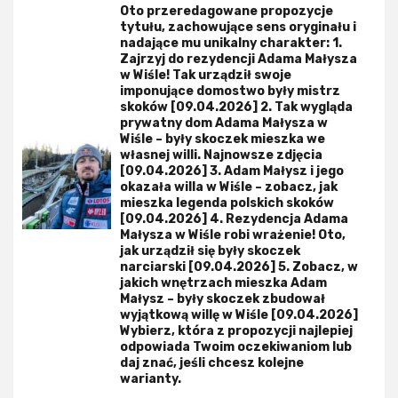
Oto przeredagowane propozycje
tytułu, zachowujące sens oryginału i
nadające mu unikalny charakter: 1.
Zajrzyj do rezydencji Adama Małysza
w Wiśle! Tak urządził swoje
imponujące domostwo były mistrz
skoków [09.04.2026] 2. Tak wygląda
prywatny dom Adama Małysza w
Wiśle – były skoczek mieszka we
własnej willi. Najnowsze zdjęcia
[09.04.2026] 3. Adam Małysz i jego
okazała willa w Wiśle – zobacz, jak
mieszka legenda polskich skoków
[09.04.2026] 4. Rezydencja Adama
Małysza w Wiśle robi wrażenie! Oto,
jak urządził się były skoczek
narciarski [09.04.2026] 5. Zobacz, w
jakich wnętrzach mieszka Adam
Małysz – były skoczek zbudował
wyjątkową willę w Wiśle [09.04.2026]
Wybierz, która z propozycji najlepiej
odpowiada Twoim oczekiwaniom lub
daj znać, jeśli chcesz kolejne
warianty.