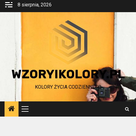
Przejdź
8 sierpnia, 2026
do
treści
WZORYIKOLORY.PL
KOLORY ŻYCIA CODZIENNEGO
Menu
główne