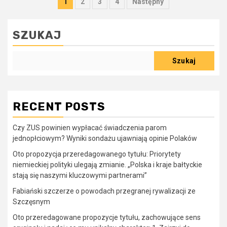
Stronicowanie
1
2
3
4
Następny
wpisów
SZUKAJ
Szukaj
RECENT POSTS
Czy ZUS powinien wypłacać świadczenia parom
jednopłciowym? Wyniki sondażu ujawniają opinie Polaków
Oto propozycja przeredagowanego tytułu: Priorytety
niemieckiej polityki ulegają zmianie. „Polska i kraje bałtyckie
stają się naszymi kluczowymi partnerami”
Fabiański szczerze o powodach przegranej rywalizacji ze
Szczęsnym
Oto przeredagowane propozycje tytułu, zachowujące sens