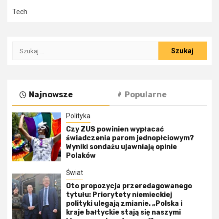
Tech
Szukaj:
Najnowsze
Popularne
Polityka
Czy ZUS powinien wypłacać
świadczenia parom jednopłciowym?
Wyniki sondażu ujawniają opinie
Polaków
Świat
Oto propozycja przeredagowanego
tytułu: Priorytety niemieckiej
polityki ulegają zmianie. „Polska i
kraje bałtyckie stają się naszymi