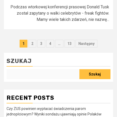
Podczas wtorkowej konferencji prasowej Donald Tusk
został zapytany o walki celebrytów - freak fightów.
Mamy wiele takich zdarzeń, nie nazwę...
Stronicowanie
1
2
3
4
…
13
Następny
wpisów
SZUKAJ
Szukaj
RECENT POSTS
Czy ZUS powinien wypłacać świadczenia parom
jednopłciowym? Wyniki sondażu ujawniają opinie Polaków