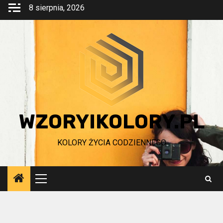
Przejdź
8 sierpnia, 2026
do
treści
WZORYIKOLORY.PL
KOLORY ŻYCIA CODZIENNEGO
Menu
główne