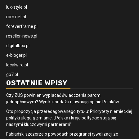
lux-style.pl
ram.net.pl
foreverframe.pl
reseller-news.pl
digitalbox.pl
e-bloger.pl
localwire.pl
gp7.pl
OSTATNIE WPISY
Czy ZUS powinien wypłacać świadczenia parom
jednopłciowym? Wyniki sondażu ujawniają opinie Polaków
Oto propozycja przeredagowanego tytułu: Priorytety niemieckiej
polityki ulegają zmianie. „Polska i kraje bałtyckie stają się
naszymi kluczowymi partnerami”
Fabiański szczerze o powodach przegranej rywalizacji ze