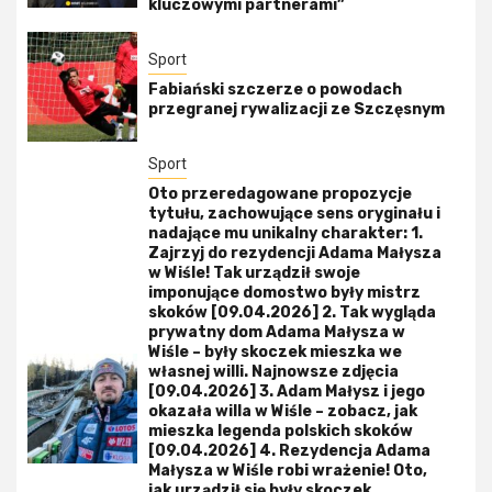
kluczowymi partnerami”
Sport
Fabiański szczerze o powodach
przegranej rywalizacji ze Szczęsnym
Sport
Oto przeredagowane propozycje
tytułu, zachowujące sens oryginału i
nadające mu unikalny charakter: 1.
Zajrzyj do rezydencji Adama Małysza
w Wiśle! Tak urządził swoje
imponujące domostwo były mistrz
skoków [09.04.2026] 2. Tak wygląda
prywatny dom Adama Małysza w
Wiśle – były skoczek mieszka we
własnej willi. Najnowsze zdjęcia
[09.04.2026] 3. Adam Małysz i jego
okazała willa w Wiśle – zobacz, jak
mieszka legenda polskich skoków
[09.04.2026] 4. Rezydencja Adama
Małysza w Wiśle robi wrażenie! Oto,
jak urządził się były skoczek