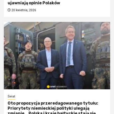
ujawniają opinie Polaków
20 kwietnia, 2026
Świat
Oto propozycja przeredagowanego tytułu:
Priorytety niemieckiej polityki ulegają
zmianie. „Polska i kraje bałtyckie stają się