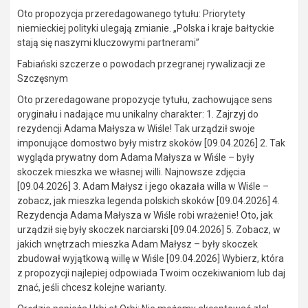
Oto propozycja przeredagowanego tytułu: Priorytety
niemieckiej polityki ulegają zmianie. „Polska i kraje bałtyckie
stają się naszymi kluczowymi partnerami”
Fabiański szczerze o powodach przegranej rywalizacji ze
Szczęsnym
Oto przeredagowane propozycje tytułu, zachowujące sens
oryginału i nadające mu unikalny charakter: 1. Zajrzyj do
rezydencji Adama Małysza w Wiśle! Tak urządził swoje
imponujące domostwo były mistrz skoków [09.04.2026] 2. Tak
wygląda prywatny dom Adama Małysza w Wiśle – były
skoczek mieszka we własnej willi. Najnowsze zdjęcia
[09.04.2026] 3. Adam Małysz i jego okazała willa w Wiśle –
zobacz, jak mieszka legenda polskich skoków [09.04.2026] 4.
Rezydencja Adama Małysza w Wiśle robi wrażenie! Oto, jak
urządził się były skoczek narciarski [09.04.2026] 5. Zobacz, w
jakich wnętrzach mieszka Adam Małysz – były skoczek
zbudował wyjątkową willę w Wiśle [09.04.2026] Wybierz, która
z propozycji najlepiej odpowiada Twoim oczekiwaniom lub daj
znać, jeśli chcesz kolejne warianty.