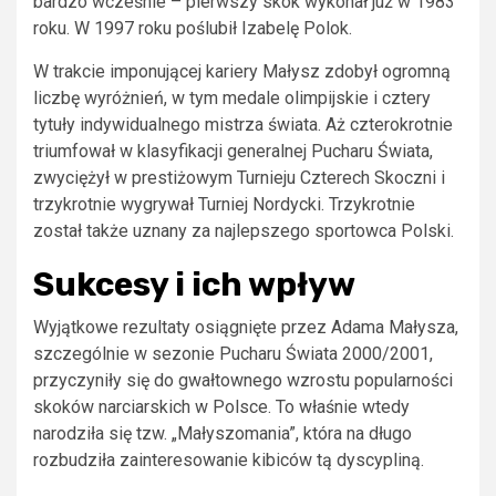
bardzo wcześnie – pierwszy skok wykonał już w 1983
roku. W 1997 roku poślubił Izabelę Polok.
W trakcie imponującej kariery Małysz zdobył ogromną
liczbę wyróżnień, w tym medale olimpijskie i cztery
tytuły indywidualnego mistrza świata. Aż czterokrotnie
triumfował w klasyfikacji generalnej Pucharu Świata,
zwyciężył w prestiżowym Turnieju Czterech Skoczni i
trzykrotnie wygrywał Turniej Nordycki. Trzykrotnie
został także uznany za najlepszego sportowca Polski.
Sukcesy i ich wpływ
Wyjątkowe rezultaty osiągnięte przez Adama Małysza,
szczególnie w sezonie Pucharu Świata 2000/2001,
przyczyniły się do gwałtownego wzrostu popularności
skoków narciarskich w Polsce. To właśnie wtedy
narodziła się tzw. „Małyszomania”, która na długo
rozbudziła zainteresowanie kibiców tą dyscypliną.