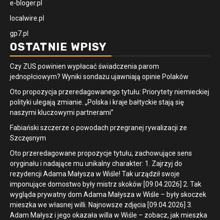
e-bloger.pl
localwire.pl
gp7.pl
OSTATNIE WPISY
Czy ZUS powinien wypłacać świadczenia parom
jednopłciowym? Wyniki sondażu ujawniają opinie Polaków
Oto propozycja przeredagowanego tytułu: Priorytety niemieckiej
polityki ulegają zmianie. „Polska i kraje bałtyckie stają się
naszymi kluczowymi partnerami”
Fabiański szczerze o powodach przegranej rywalizacji ze
Szczęsnym
Oto przeredagowane propozycje tytułu, zachowujące sens
oryginału i nadające mu unikalny charakter: 1. Zajrzyj do
rezydencji Adama Małysza w Wiśle! Tak urządził swoje
imponujące domostwo były mistrz skoków [09.04.2026] 2. Tak
wygląda prywatny dom Adama Małysza w Wiśle – były skoczek
mieszka we własnej willi. Najnowsze zdjęcia [09.04.2026] 3.
Adam Małysz i jego okazała willa w Wiśle – zobacz, jak mieszka