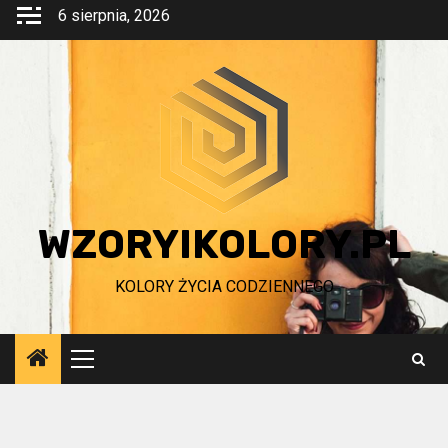
Przejdź
6 sierpnia, 2026
do
treści
WZORYIKOLORY.PL
KOLORY ŻYCIA CODZIENNEGO
Menu
główne