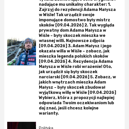
nadające mu unikalny charakter: 1.
Zajrzyj do rezydencji Adama Małysza
w Wiśle! Tak urządził swoje
imponujące domostwo były mistrz
skoków [09.04.2026] 2. Tak wygląda
prywatny dom Adama Małysza w
Wiśle – były skoczek mieszka we
własnej willi. Najnowsze zdjęcia
[09.04.2026] 3. Adam Małysz i jego
okazała willa w Wiśle – zobacz, jak
mieszka legenda polskich skoków
[09.04.2026] 4. Rezydencja Adama
Małysza w Wiśle robi wrażenie! Oto,
jak urządził się były skoczek
narciarski [09.04.2026] 5. Zobacz, w
jakich wnętrzach mieszka Adam
Małysz – były skoczek zbudował
wyjątkową willę w Wiśle [09.04.2026]
Wybierz, która z propozycji najlepiej
odpowiada Twoim oczekiwaniom lub
daj znać, jeśli chcesz kolejne
warianty.
Polityka