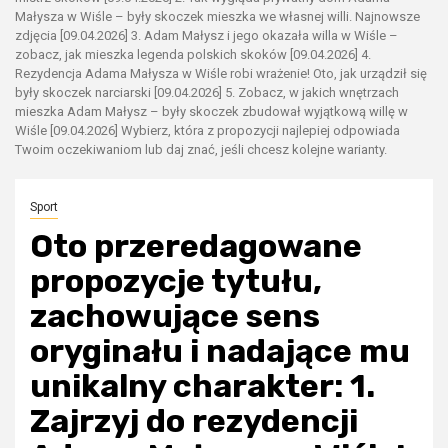
Małysza w Wiśle – były skoczek mieszka we własnej willi. Najnowsze
zdjęcia [09.04.2026] 3. Adam Małysz i jego okazała willa w Wiśle –
zobacz, jak mieszka legenda polskich skoków [09.04.2026] 4.
Rezydencja Adama Małysza w Wiśle robi wrażenie! Oto, jak urządził się
były skoczek narciarski [09.04.2026] 5. Zobacz, w jakich wnętrzach
mieszka Adam Małysz – były skoczek zbudował wyjątkową willę w
Wiśle [09.04.2026] Wybierz, która z propozycji najlepiej odpowiada
Twoim oczekiwaniom lub daj znać, jeśli chcesz kolejne warianty.
Sport
Oto przeredagowane
propozycje tytułu,
zachowujące sens
oryginału i nadające mu
unikalny charakter: 1.
Zajrzyj do rezydencji