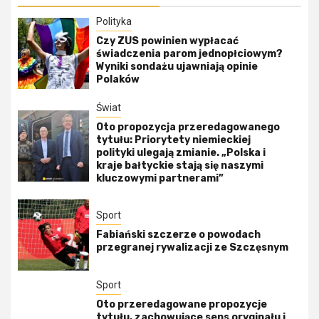
Polityka
Czy ZUS powinien wypłacać
świadczenia parom jednopłciowym?
Wyniki sondażu ujawniają opinie
Polaków
Świat
Oto propozycja przeredagowanego
tytułu: Priorytety niemieckiej
polityki ulegają zmianie. „Polska i
kraje bałtyckie stają się naszymi
kluczowymi partnerami”
Sport
Fabiański szczerze o powodach
przegranej rywalizacji ze Szczęsnym
Sport
Oto przeredagowane propozycje
tytułu, zachowujące sens oryginału i