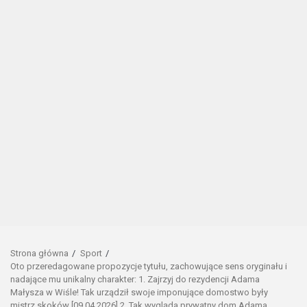
Strona główna
Sport
Oto przeredagowane propozycje tytułu, zachowujące sens oryginału i
nadające mu unikalny charakter: 1. Zajrzyj do rezydencji Adama
Małysza w Wiśle! Tak urządził swoje imponujące domostwo były
mistrz skoków [09.04.2026] 2. Tak wygląda prywatny dom Adama