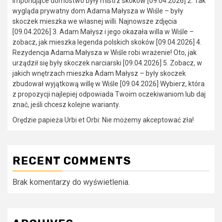
imponujące domostwo były mistrz skoków [09.04.2026] 2. Tak
wygląda prywatny dom Adama Małysza w Wiśle – były
skoczek mieszka we własnej willi. Najnowsze zdjęcia
[09.04.2026] 3. Adam Małysz i jego okazała willa w Wiśle –
zobacz, jak mieszka legenda polskich skoków [09.04.2026] 4.
Rezydencja Adama Małysza w Wiśle robi wrażenie! Oto, jak
urządził się były skoczek narciarski [09.04.2026] 5. Zobacz, w
jakich wnętrzach mieszka Adam Małysz – były skoczek
zbudował wyjątkową willę w Wiśle [09.04.2026] Wybierz, która
z propozycji najlepiej odpowiada Twoim oczekiwaniom lub daj
znać, jeśli chcesz kolejne warianty.
Orędzie papieża Urbi et Orbi: Nie możemy akceptować zła!
RECENT COMMENTS
Brak komentarzy do wyświetlenia.