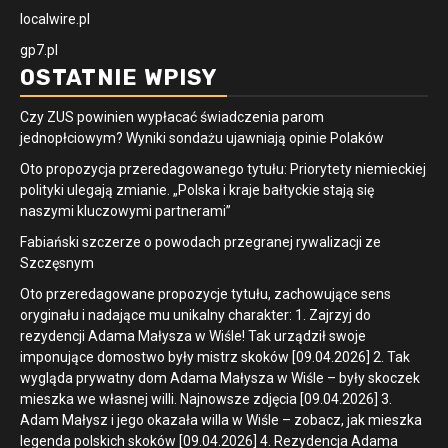
localwire.pl
gp7.pl
OSTATNIE WPISY
Czy ZUS powinien wypłacać świadczenia parom
jednopłciowym? Wyniki sondażu ujawniają opinie Polaków
Oto propozycja przeredagowanego tytułu: Priorytety niemieckiej
polityki ulegają zmianie. „Polska i kraje bałtyckie stają się
naszymi kluczowymi partnerami”
Fabiański szczerze o powodach przegranej rywalizacji ze
Szczęsnym
Oto przeredagowane propozycje tytułu, zachowujące sens
oryginału i nadające mu unikalny charakter: 1. Zajrzyj do
rezydencji Adama Małysza w Wiśle! Tak urządził swoje
imponujące domostwo były mistrz skoków [09.04.2026] 2. Tak
wygląda prywatny dom Adama Małysza w Wiśle – były skoczek
mieszka we własnej willi. Najnowsze zdjęcia [09.04.2026] 3.
Adam Małysz i jego okazała willa w Wiśle – zobacz, jak mieszka
legenda polskich skoków [09.04.2026] 4. Rezydencja Adama