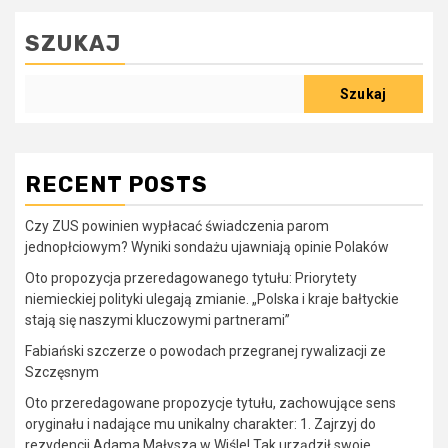
SZUKAJ
Szukaj
RECENT POSTS
Czy ZUS powinien wypłacać świadczenia parom
jednopłciowym? Wyniki sondażu ujawniają opinie Polaków
Oto propozycja przeredagowanego tytułu: Priorytety
niemieckiej polityki ulegają zmianie. „Polska i kraje bałtyckie
stają się naszymi kluczowymi partnerami”
Fabiański szczerze o powodach przegranej rywalizacji ze
Szczęsnym
Oto przeredagowane propozycje tytułu, zachowujące sens
oryginału i nadające mu unikalny charakter: 1. Zajrzyj do
rezydencji Adama Małysza w Wiśle! Tak urządził swoje