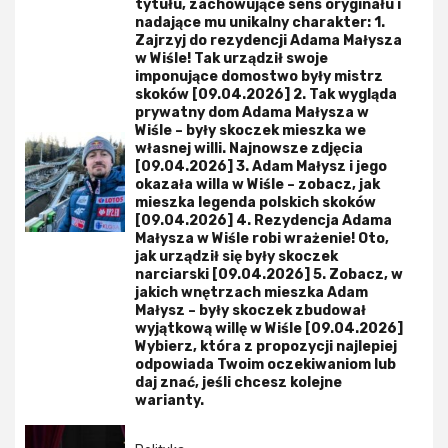
tytułu, zachowujące sens oryginału i
nadające mu unikalny charakter: 1.
Zajrzyj do rezydencji Adama Małysza
w Wiśle! Tak urządził swoje
imponujące domostwo były mistrz
skoków [09.04.2026] 2. Tak wygląda
prywatny dom Adama Małysza w
Wiśle – były skoczek mieszka we
własnej willi. Najnowsze zdjęcia
[09.04.2026] 3. Adam Małysz i jego
okazała willa w Wiśle – zobacz, jak
mieszka legenda polskich skoków
[09.04.2026] 4. Rezydencja Adama
Małysza w Wiśle robi wrażenie! Oto,
jak urządził się były skoczek
narciarski [09.04.2026] 5. Zobacz, w
jakich wnętrzach mieszka Adam
Małysz – były skoczek zbudował
wyjątkową willę w Wiśle [09.04.2026]
Wybierz, która z propozycji najlepiej
odpowiada Twoim oczekiwaniom lub
daj znać, jeśli chcesz kolejne
warianty.