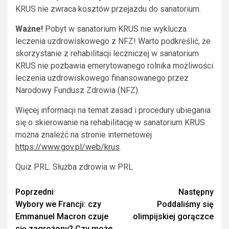
KRUS nie zwraca kosztów przejazdu do sanatorium.
Ważne!
Pobyt w sanatorium KRUS nie wyklucza
leczenia uzdrowiskowego z NFZ! Warto podkreślić, że
skorzystanie z rehabilitacji leczniczej w sanatorium
KRUS nie pozbawia emerytowanego rolnika możliwości
leczenia uzdrowiskowego finansowanego przez
Narodowy Fundusz Zdrowia (NFZ).
Więcej informacji na temat zasad i procedury ubiegania
się o skierowanie na rehabilitację w sanatorium KRUS
można znaleźć na stronie internetowej
https://www.gov.pl/web/krus
.
Quiz PRL. Służba zdrowia w PRL
Zobacz
Poprzedni
Następny
Wybory we Francji: czy
Poddaliśmy się
wpisy
Emmanuel Macron czuje
olimpijskiej gorączce
się zagrożony? Czy może