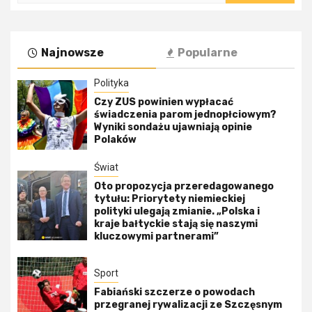
Najnowsze
Popularne
Polityka
Czy ZUS powinien wypłacać
świadczenia parom jednopłciowym?
Wyniki sondażu ujawniają opinie
Polaków
Świat
Oto propozycja przeredagowanego
tytułu: Priorytety niemieckiej
polityki ulegają zmianie. „Polska i
kraje bałtyckie stają się naszymi
kluczowymi partnerami”
Sport
Fabiański szczerze o powodach
przegranej rywalizacji ze Szczęsnym