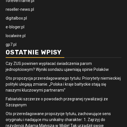
foreverframe.pl
reseller-news.pl
digitalbox.pl
e-bloger.pl
localwire.pl
gp7.pl
OSTATNIE WPISY
Czy ZUS powinien wypłacać świadczenia parom
jednopłciowym? Wyniki sondażu ujawniają opinie Polaków
Oto propozycja przeredagowanego tytułu: Priorytety niemieckiej
polityki ulegają zmianie. „Polska i kraje bałtyckie stają się
naszymi kluczowymi partnerami”
Fabiański szczerze o powodach przegranej rywalizacji ze
Szczęsnym
Oto przeredagowane propozycje tytułu, zachowujące sens
oryginału i nadające mu unikalny charakter: 1. Zajrzyj do
rezydencji Adama Małysza w Wiśle! Tak urządził swoje