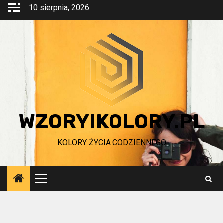
Przejdź
10 sierpnia, 2026
do
treści
WZORYIKOLORY.PL
KOLORY ŻYCIA CODZIENNEGO
Menu
główne