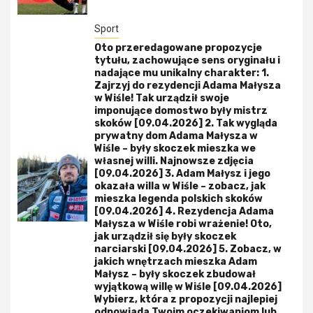
Sport
Oto przeredagowane propozycje
tytułu, zachowujące sens oryginału i
nadające mu unikalny charakter: 1.
Zajrzyj do rezydencji Adama Małysza
w Wiśle! Tak urządził swoje
imponujące domostwo były mistrz
skoków [09.04.2026] 2. Tak wygląda
prywatny dom Adama Małysza w
Wiśle – były skoczek mieszka we
własnej willi. Najnowsze zdjęcia
[09.04.2026] 3. Adam Małysz i jego
okazała willa w Wiśle – zobacz, jak
mieszka legenda polskich skoków
[09.04.2026] 4. Rezydencja Adama
Małysza w Wiśle robi wrażenie! Oto,
jak urządził się były skoczek
narciarski [09.04.2026] 5. Zobacz, w
jakich wnętrzach mieszka Adam
Małysz – były skoczek zbudował
wyjątkową willę w Wiśle [09.04.2026]
Wybierz, która z propozycji najlepiej
odpowiada Twoim oczekiwaniom lub