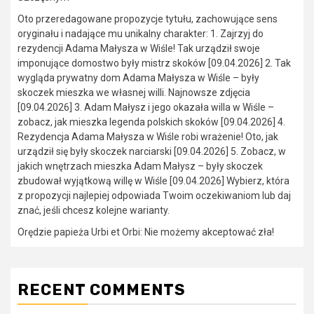
Oto przeredagowane propozycje tytułu, zachowujące sens
oryginału i nadające mu unikalny charakter: 1. Zajrzyj do
rezydencji Adama Małysza w Wiśle! Tak urządził swoje
imponujące domostwo były mistrz skoków [09.04.2026] 2. Tak
wygląda prywatny dom Adama Małysza w Wiśle – były
skoczek mieszka we własnej willi. Najnowsze zdjęcia
[09.04.2026] 3. Adam Małysz i jego okazała willa w Wiśle –
zobacz, jak mieszka legenda polskich skoków [09.04.2026] 4.
Rezydencja Adama Małysza w Wiśle robi wrażenie! Oto, jak
urządził się były skoczek narciarski [09.04.2026] 5. Zobacz, w
jakich wnętrzach mieszka Adam Małysz – były skoczek
zbudował wyjątkową willę w Wiśle [09.04.2026] Wybierz, która
z propozycji najlepiej odpowiada Twoim oczekiwaniom lub daj
znać, jeśli chcesz kolejne warianty.
Orędzie papieża Urbi et Orbi: Nie możemy akceptować zła!
RECENT COMMENTS