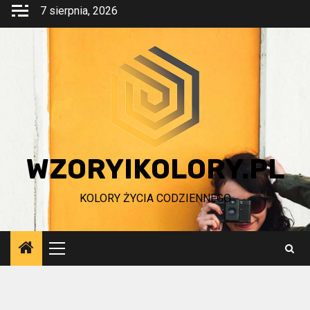
Przejdź
7 sierpnia, 2026
do
treści
WZORYIKOLORY.PL
KOLORY ŻYCIA CODZIENNEGO
Menu
główne