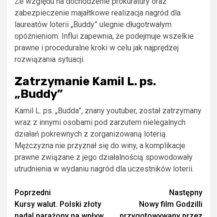
Ze względu na dochodzenie prokuratury oraz
zabezpieczenie majałtkowe realizacja nagród dla
laureatów loterii „Buddy” ulegnie długotrwałym
opóźnieniom. Influi zapewnia, że podejmuje wszelkie
prawne i proceduralne kroki w celu jak najprędzej
rozwiązania sytuacji.
Zatrzymanie Kamil L. ps.
„Buddy”
Kamil L. ps. „Budda”, znany youtuber, został zatrzymany
wraz z innymi osobami pod zarzutem nielegalnych
działań pokrewnych z zorganizowaną loterią.
Mężczyzna nie przyznał się do winy, a komplikacje
prawne związane z jego działalnością spowodowały
utrudnienia w wydaniu nagród dla uczestników loterii.
Zobacz
Poprzedni
Następny
Kursy walut. Polski złoty
Nowy film Godzilli
wpisy
nadal narażony na wpływ
przygotowywany przez