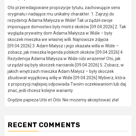
Oto przeredagowane propozycje tytułu, zachowujące sens
oryginału i nadające mu unikalny charakter: 1. Zajrzyj do
rezydencji Adama Małysza w Wiśle! Tak urządził swoje
imponujące domostwo były mistrz skoków [09.04.2026] 2. Tak
wygląda prywatny dom Adama Małysza w Wiśle – były
skoczek mieszka we własnej willi. Najnowsze zdjęcia
[09.04.2026] 3. Adam Małysz i jego okazała willa w Wiśle –
zobacz, jak mieszka legenda polskich skoków [09.04.2026] 4.
Rezydencja Adama Małysza w Wiśle robi wrażenie! Oto, jak
urządził się były skoczek narciarski [09.04.2026] 5. Zobacz, w
jakich wnętrzach mieszka Adam Małysz – były skoczek
zbudował wyjątkową willę w Wiśle [09.04.2026] Wybierz, która
z propozycji najlepiej odpowiada Twoim oczekiwaniom lub daj
znać, jeśli chcesz kolejne warianty.
Orędzie papieża Urbi et Orbi: Nie możemy akceptować zła!
RECENT COMMENTS