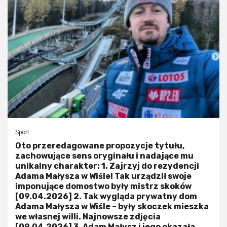
Sport
Oto przeredagowane propozycje tytułu,
zachowujące sens oryginału i nadające mu
unikalny charakter: 1. Zajrzyj do rezydencji
Adama Małysza w Wiśle! Tak urządził swoje
imponujące domostwo były mistrz skoków
[09.04.2026] 2. Tak wygląda prywatny dom
Adama Małysza w Wiśle – były skoczek mieszka
we własnej willi. Najnowsze zdjęcia
[09.04.2026] 3. Adam Małysz i jego okazała