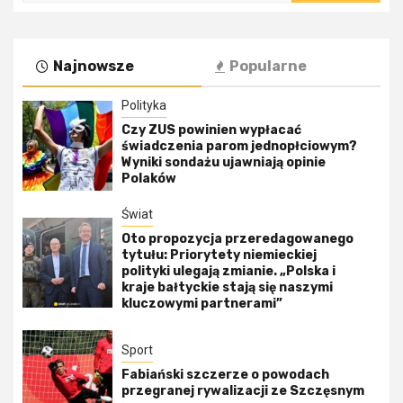
Najnowsze
Popularne
Polityka
Czy ZUS powinien wypłacać
świadczenia parom jednopłciowym?
Wyniki sondażu ujawniają opinie
Polaków
Świat
Oto propozycja przeredagowanego
tytułu: Priorytety niemieckiej
polityki ulegają zmianie. „Polska i
kraje bałtyckie stają się naszymi
kluczowymi partnerami”
Sport
Fabiański szczerze o powodach
przegranej rywalizacji ze Szczęsnym