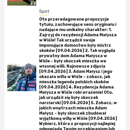
Sport
Oto przeredagowane propozycje
tytułu, zachowujące sens oryginału i
nadające mu unikalny charakter: 1.
Zajrzyj do rezydencji Adama Małysza
w Wiśle! Tak urządził swoje
imponujące domostwo były mistrz
skoków [09.04.2026] 2. Tak wygląda
prywatny dom Adama Małysza w
Wiśle – były skoczek mieszka we
własnej willi. Najnowsze zdjęcia
[09.04.2026] 3. Adam Małysz i jego
okazała willa w Wiśle – zobacz, jak
mieszka legenda polskich skoków
[09.04.2026] 4. Rezydencja Adama
Małysza w Wiśle robi wrażenie! Oto,
jak urządził się były skoczek
narciarski [09.04.2026] 5. Zobacz, w
jakich wnętrzach mieszka Adam
Małysz – były skoczek zbudował
wyjątkową willę w Wiśle [09.04.2026]
Wybierz, która z propozycji najlepiej
odpowiada Twoim oczekiwaniom lub