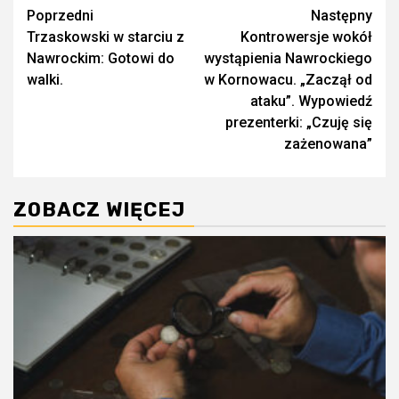
Zobacz
Poprzedni
Następny
Trzaskowski w starciu z
Kontrowersje wokół
wpisy
Nawrockim: Gotowi do
wystąpienia Nawrockiego
walki.
w Kornowacu. „Zaczął od
ataku”. Wypowiedź
prezenterki: „Czuję się
zażenowana”
ZOBACZ WIĘCEJ