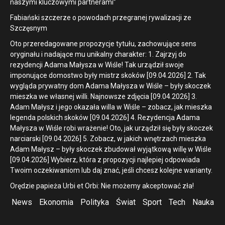
naszymi kluczowymi partnerami”
Fabiański szczerze o powodach przegranej rywalizacji ze
Szczęsnym
Oto przeredagowane propozycje tytułu, zachowujące sens
oryginału i nadające mu unikalny charakter: 1. Zajrzyj do
rezydencji Adama Małysza w Wiśle! Tak urządził swoje
imponujące domostwo były mistrz skoków [09.04.2026] 2. Tak
wygląda prywatny dom Adama Małysza w Wiśle – były skoczek
mieszka we własnej willi. Najnowsze zdjęcia [09.04.2026] 3.
Adam Małysz i jego okazała willa w Wiśle – zobacz, jak mieszka
legenda polskich skoków [09.04.2026] 4. Rezydencja Adama
Małysza w Wiśle robi wrażenie! Oto, jak urządził się były skoczek
narciarski [09.04.2026] 5. Zobacz, w jakich wnętrzach mieszka
Adam Małysz – były skoczek zbudował wyjątkową willę w Wiśle
[09.04.2026] Wybierz, która z propozycji najlepiej odpowiada
Twoim oczekiwaniom lub daj znać, jeśli chcesz kolejne warianty.
Orędzie papieża Urbi et Orbi: Nie możemy akceptować zła!
News
Ekonomia
Polityka
Świat
Sport
Tech
Nauka