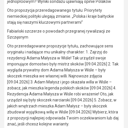
jednopłciowym? Wyniki sondażu ujawniają opinie Polaków
Oto propozycja przeredagowanego tytułu: Priorytety
niemieckiej polityki ulegają zmianie. „Polska i kraje bałtyckie
stają się naszymi kluczowymi partnerami”
Fabiański szczerze o powodach przegranej rywalizacji ze
Szczęsnym
Oto przeredagowane propozycje tytułu, zachowujące sens
oryginału i nadające mu unikalny charakter: 1. Zajrzyj do
rezydencji Adama Małysza w Wiśle! Tak urządził swoje
imponujące domostwo były mistrz skoków [09.04.2026] 2. Tak
wygląda prywatny dom Adama Małysza w Wiśle – były
skoczek mieszka we własnej willi. Najnowsze zdjęcia
[09.04.2026] 3. Adam Małysz i jego okazała willa w Wiśle –
zobacz, jak mieszka legenda polskich skoków [09.04.2026] 4.
Rezydencja Adama Małysza w Wiśle robi wrażenie! Oto, jak
urządził się były skoczek narciarski [09.04.2026] 5. Zobacz, w
jakich wnętrzach mieszka Adam Małysz – były skoczek
zbudował wyjątkową willę w Wiśle [09.04.2026] Wybierz, która
z propozycji najlepiej odpowiada Twoim oczekiwaniom lub daj
znać, jeśli chcesz kolejne warianty.