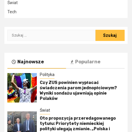
Świat
Tech
Szukaj:
Najnowsze
Popularne
Polityka
Czy ZUS powinien wypłacać
świadczenia parom jednopłciowym?
Wyniki sondażu ujawniają opinie
Polaków
Świat
Oto propozycja przeredagowanego
tytułu: Priorytety niemieckiej
polityki ulegają zmianie. „Polska i