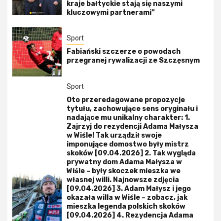
kraje bałtyckie stają się naszymi
kluczowymi partnerami”
Sport
Fabiański szczerze o powodach
przegranej rywalizacji ze Szczęsnym
Sport
Oto przeredagowane propozycje
tytułu, zachowujące sens oryginału i
nadające mu unikalny charakter: 1.
Zajrzyj do rezydencji Adama Małysza
w Wiśle! Tak urządził swoje
imponujące domostwo były mistrz
skoków [09.04.2026] 2. Tak wygląda
prywatny dom Adama Małysza w
Wiśle – były skoczek mieszka we
własnej willi. Najnowsze zdjęcia
[09.04.2026] 3. Adam Małysz i jego
okazała willa w Wiśle – zobacz, jak
mieszka legenda polskich skoków
[09.04.2026] 4. Rezydencja Adama