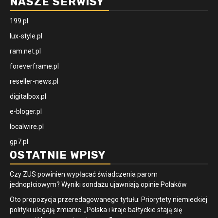
NASZE SERWISY
199.pl
lux-style.pl
ram.net.pl
foreverframe.pl
reseller-news.pl
digitalbox.pl
e-bloger.pl
localwire.pl
gp7.pl
OSTATNIE WPISY
Czy ZUS powinien wypłacać świadczenia parom
jednopłciowym? Wyniki sondażu ujawniają opinie Polaków
Oto propozycja przeredagowanego tytułu: Priorytety niemieckiej
polityki ulegają zmianie. „Polska i kraje bałtyckie stają się