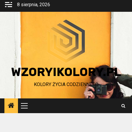
Przejdź
8 sierpnia, 2026
do
treści
WZORYIKOLORY.PL
KOLORY ŻYCIA CODZIENNEGO
Menu
główne