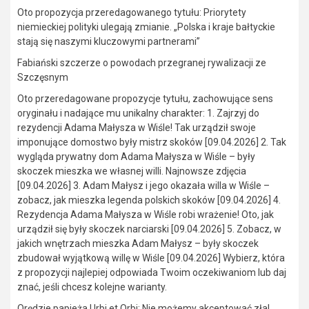
Oto propozycja przeredagowanego tytułu: Priorytety
niemieckiej polityki ulegają zmianie. „Polska i kraje bałtyckie
stają się naszymi kluczowymi partnerami”
Fabiański szczerze o powodach przegranej rywalizacji ze
Szczęsnym
Oto przeredagowane propozycje tytułu, zachowujące sens
oryginału i nadające mu unikalny charakter: 1. Zajrzyj do
rezydencji Adama Małysza w Wiśle! Tak urządził swoje
imponujące domostwo były mistrz skoków [09.04.2026] 2. Tak
wygląda prywatny dom Adama Małysza w Wiśle – były
skoczek mieszka we własnej willi. Najnowsze zdjęcia
[09.04.2026] 3. Adam Małysz i jego okazała willa w Wiśle –
zobacz, jak mieszka legenda polskich skoków [09.04.2026] 4.
Rezydencja Adama Małysza w Wiśle robi wrażenie! Oto, jak
urządził się były skoczek narciarski [09.04.2026] 5. Zobacz, w
jakich wnętrzach mieszka Adam Małysz – były skoczek
zbudował wyjątkową willę w Wiśle [09.04.2026] Wybierz, która
z propozycji najlepiej odpowiada Twoim oczekiwaniom lub daj
znać, jeśli chcesz kolejne warianty.
Orędzie papieża Urbi et Orbi: Nie możemy akceptować zła!