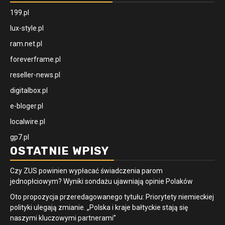
199.pl
lux-style.pl
ram.net.pl
foreverframe.pl
reseller-news.pl
digitalbox.pl
e-bloger.pl
localwire.pl
gp7.pl
OSTATNIE WPISY
Czy ZUS powinien wypłacać świadczenia parom
jednopłciowym? Wyniki sondażu ujawniają opinie Polaków
Oto propozycja przeredagowanego tytułu: Priorytety niemieckiej
polityki ulegają zmianie. „Polska i kraje bałtyckie stają się
naszymi kluczowymi partnerami”