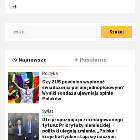
Tech
Szukaj:
Najnowsze
Popularne
Polityka
Czy ZUS powinien wypłacać
świadczenia parom jednopłciowym?
Wyniki sondażu ujawniają opinie
Polaków
Świat
Oto propozycja przeredagowanego
tytułu: Priorytety niemieckiej
polityki ulegają zmianie. „Polska i
kraje bałtyckie stają się naszymi