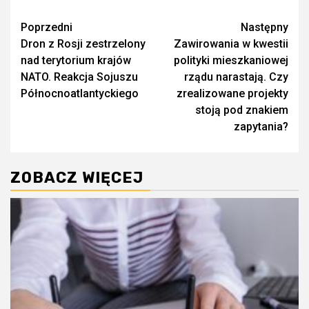
Zobacz
Poprzedni
Następny
Dron z Rosji zestrzelony
Zawirowania w kwestii
wpisy
nad terytorium krajów
polityki mieszkaniowej
NATO. Reakcja Sojuszu
rządu narastają. Czy
Północnoatlantyckiego
zrealizowane projekty
stoją pod znakiem
zapytania?
ZOBACZ WIĘCEJ