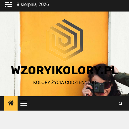
Przejdź
8 sierpnia, 2026
do
treści
WZORYIKOLORY.PL
KOLORY ŻYCIA CODZIENNEGO
Menu
główne