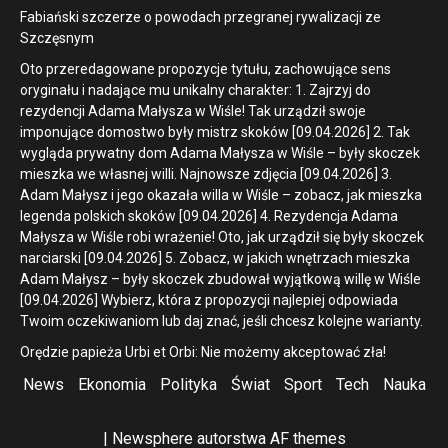
Fabiański szczerze o powodach przegranej rywalizacji ze
Szczęsnym
Oto przeredagowane propozycje tytułu, zachowujące sens
oryginału i nadające mu unikalny charakter: 1. Zajrzyj do
rezydencji Adama Małysza w Wiśle! Tak urządził swoje
imponujące domostwo były mistrz skoków [09.04.2026] 2. Tak
wygląda prywatny dom Adama Małysza w Wiśle – były skoczek
mieszka we własnej willi. Najnowsze zdjęcia [09.04.2026] 3.
Adam Małysz i jego okazała willa w Wiśle – zobacz, jak mieszka
legenda polskich skoków [09.04.2026] 4. Rezydencja Adama
Małysza w Wiśle robi wrażenie! Oto, jak urządził się były skoczek
narciarski [09.04.2026] 5. Zobacz, w jakich wnętrzach mieszka
Adam Małysz – były skoczek zbudował wyjątkową willę w Wiśle
[09.04.2026] Wybierz, która z propozycji najlepiej odpowiada
Twoim oczekiwaniom lub daj znać, jeśli chcesz kolejne warianty.
Orędzie papieża Urbi et Orbi: Nie możemy akceptować zła!
News
Ekonomia
Polityka
Świat
Sport
Tech
Nauka
|
Newsphere
autorstwa AF themes