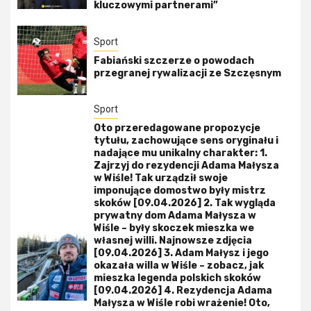
kluczowymi partnerami”
Sport
Fabiański szczerze o powodach
przegranej rywalizacji ze Szczęsnym
Sport
Oto przeredagowane propozycje
tytułu, zachowujące sens oryginału i
nadające mu unikalny charakter: 1.
Zajrzyj do rezydencji Adama Małysza
w Wiśle! Tak urządził swoje
imponujące domostwo były mistrz
skoków [09.04.2026] 2. Tak wygląda
prywatny dom Adama Małysza w
Wiśle – były skoczek mieszka we
własnej willi. Najnowsze zdjęcia
[09.04.2026] 3. Adam Małysz i jego
okazała willa w Wiśle – zobacz, jak
mieszka legenda polskich skoków
[09.04.2026] 4. Rezydencja Adama
Małysza w Wiśle robi wrażenie! Oto,