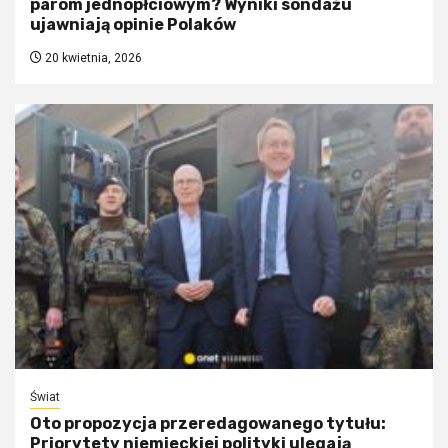
parom jednopłciowym? Wyniki sondażu
ujawniają opinie Polaków
20 kwietnia, 2026
Świat
Oto propozycja przeredagowanego tytułu:
Priorytety niemieckiej polityki ulegają