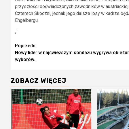
przyszłości doświadczonych zawodników w austriackiej d
Czterech Skoczni, jednak jego dalsze losy w kadrze b
Engelbergu.
„`
Zobacz
Poprzedni
Nowy lider w najświeższym sondażu wygrywa obie tu
wpisy
wyborów.
ZOBACZ WIĘCEJ