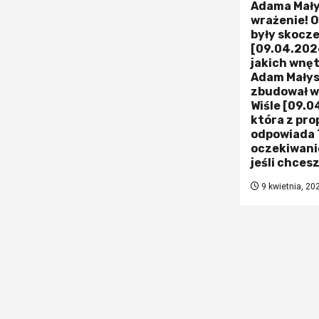
Adama Małys
wrażenie! Ot
były skocze
[09.04.2026
jakich wnę
Adam Małys
zbudował w
Wiśle [09.0
która z pro
odpowiada
oczekiwanio
jeśli chces
9 kwietnia, 20