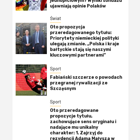
jednopłciowym? Wyniki sondażu
ujawniają opinie Polaków
Świat
Oto propozycja
przeredagowanego tytułu:
Priorytety niemieckiej polityki
ulegają zmianie. „Polska i kraje
bałtyckie stają się naszymi
kluczowymi partnerami”
Sport
Fabiański szczerze o powodach
przegranej rywalizacji ze
Szczęsnym
Sport
Oto przeredagowane
propozycje tytułu,
zachowujące sens oryginału i
nadające mu unikalny
charakter: 1. Zajrzyj do
rezydencji Adama Małysza w