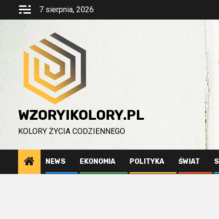
Przejdź
7 sierpnia, 2026
do
treści
WZORYIKOLORY.PL
KOLORY ŻYCIA CODZIENNEGO
NEWS
EKONOMIA
POLITYKA
ŚWIAT
S