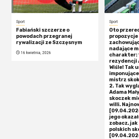
Sport
Sport
Fabiański szczerze o
Oto przer
powodach przegranej
propozycje 
rywalizacji ze Szczęsnym
zachowujące
nadające m
16 kwietnia, 2026
charakter: 
rezydencji
Wiśle! Tak 
imponujące
mistrz sko
2. Tak wyg
Adama Małys
skoczek mi
willi. Najn
[09.04.2026
jego okazała
zobacz, jak
polskich s
[09.04.202