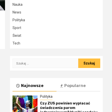
Nauka
News
Polityka
Sport
Świat
Tech
Szukaj:
Najnowsze
Popularne
Polityka
Czy ZUS powinien wypłacać
świadczenia parom