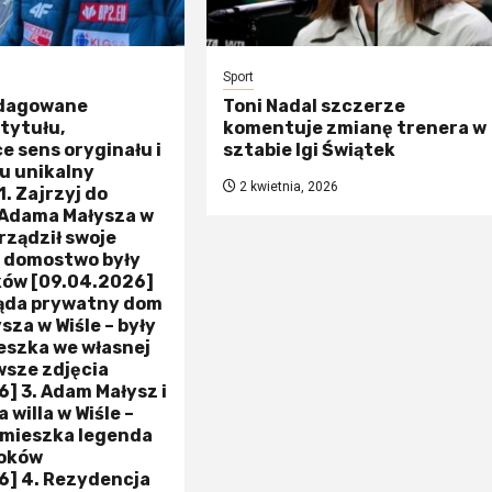
Sport
edagowane
Toni Nadal szczerze
tytułu,
komentuje zmianę trenera w
 sens oryginału i
sztabie Igi Świątek
u unikalny
2 kwietnia, 2026
1. Zajrzyj do
 Adama Małysza w
urządził swoje
 domostwo były
ków [09.04.2026]
ląda prywatny dom
za w Wiśle – były
eszka we własnej
owsze zdjęcia
] 3. Adam Małysz i
 willa w Wiśle –
 mieszka legenda
koków
6] 4. Rezydencja