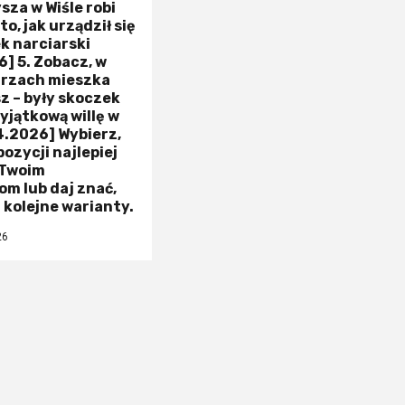
za w Wiśle robi
o, jak urządził się
k narciarski
] 5. Zobacz, w
trzach mieszka
z – były skoczek
yjątkową willę w
4.2026] Wybierz,
pozycji najlepiej
 Twoim
m lub daj znać,
z kolejne warianty.
26