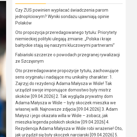
Czy ZUS powinien wypłacać świadczenia parom
jednopłciowym? Wyniki sondażu ujawniają opinie
Polaków
Oto propozycja przeredagowanego tytułu: Priorytety
niemieckiej polityki ulegają zmianie. „Polska i kraje
bałtyckie stają się naszymi kluczowymi partnerami”
Fabiański szczerze o powodach przegranej rywalizacji
ze Szczęsnym
Oto przeredagowane propozycje tytułu, zachowujące
sens oryginału i nadające mu unikalny charakter: 1.
Zajrzyj do rezydencji Adama Małysza w Wiśle! Tak
urządził swoje imponujące domostwo były mistrz
skoków [09.04.2026] 2. Tak wygląda prywatny dom
Adama Małysza w Wiśle – były skoczek mieszka we
własnej willi. Najnowsze zdjęcia [09.04.2026] 3. Adam
Małysz i jego okazała willa w Wiśle – zobacz, jak
mieszka legenda polskich skoków [09.04.2026] 4.
Rezydencja Adama Małysza w Wiśle robi wrażenie! Oto,
jak urządził się były skoczek narciarski [09.04.2026] 5.