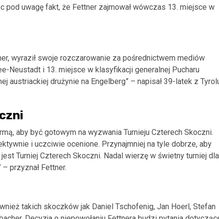
rąc pod uwagę fakt, że Fettner zajmował wówczas 13. miejsce w
ttner, wyraził swoje rozczarowanie za pośrednictwem mediów
e-Neustadt i 13. miejsce w klasyfikacji generalnej Pucharu
j austriackiej drużynie na Engelberg” – napisał 39-latek z Tyrol
czni
rmą, aby być gotowym na wyzwania Turnieju Czterech Skoczni.
ktywnie i uczciwie ocenione. Przynajmniej na tyle dobrze, aby
st Turniej Czterech Skoczni. Nadal wierzę w świetny turniej dla
– przyznał Fettner.
ież takich skoczków jak Daniel Tschofenig, Jan Hoerl, Stefan
bacher. Decyzja o niepowołaniu Fettnera budzi pytania dotycząc