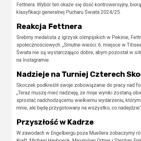
Fettnera. Wybór ten okaże się dość kontrowersyjny, bio
klasyfikacji generalnej Pucharu Świata 2024/25.
Reakcja Fettnera
Srebrny medalista z igrzysk olimpijskich w Pekinie, Fe
społecznościowych. „Smutne wieści: 6. miejsce w Titisee
Świata nie są wystarczająco dobre, abym pozostał w silne
na Instagramie.
Nadzieje na Turniej Czterech Sko
Skoczek podkreślił swoje zobowiązanie do pracy nad fo
„Teraz muszę mieć nadzieję, że moje wyniki zostaną obie
sprostać nadchodzącemu wielkiemu wydarzeniu, którym je
mnie, ale będę przygotowany na wszystko, co nadejdzie” 
Przyszłość w Kadrze
W zawodach w Engelbergu poza Muellera zobaczymy równ
Kraft, Michael Hayboeck, Maximilian Ortner i Stephan Em