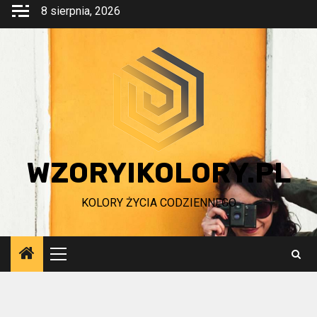
Przejdź
8 sierpnia, 2026
do
treści
WZORYIKOLORY.PL
KOLORY ŻYCIA CODZIENNEGO
Menu
główne