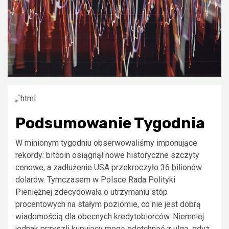
„`html
Podsumowanie Tygodnia
W minionym tygodniu obserwowaliśmy imponujące
rekordy: bitcoin osiągnął nowe historyczne szczyty
cenowe, a zadłużenie USA przekroczyło 36 bilionów
dolarów. Tymczasem w Polsce Rada Polityki
Pieniężnej zdecydowała o utrzymaniu stóp
procentowych na stałym poziomie, co nie jest dobrą
wiadomością dla obecnych kredytobiorców. Niemniej
jednak przyszli kupujący mogą odetchnąć z ulgą, gdyż