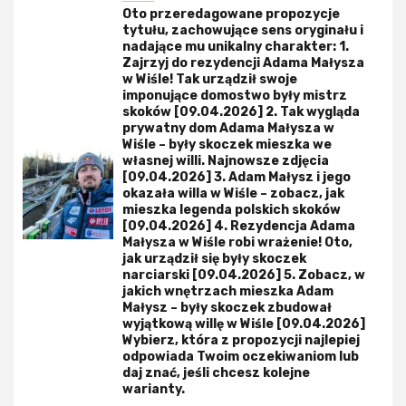
Oto przeredagowane propozycje
tytułu, zachowujące sens oryginału i
nadające mu unikalny charakter: 1.
Zajrzyj do rezydencji Adama Małysza
w Wiśle! Tak urządził swoje
imponujące domostwo były mistrz
skoków [09.04.2026] 2. Tak wygląda
prywatny dom Adama Małysza w
Wiśle – były skoczek mieszka we
własnej willi. Najnowsze zdjęcia
[09.04.2026] 3. Adam Małysz i jego
okazała willa w Wiśle – zobacz, jak
mieszka legenda polskich skoków
[09.04.2026] 4. Rezydencja Adama
Małysza w Wiśle robi wrażenie! Oto,
jak urządził się były skoczek
narciarski [09.04.2026] 5. Zobacz, w
jakich wnętrzach mieszka Adam
Małysz – były skoczek zbudował
wyjątkową willę w Wiśle [09.04.2026]
Wybierz, która z propozycji najlepiej
odpowiada Twoim oczekiwaniom lub
daj znać, jeśli chcesz kolejne
warianty.