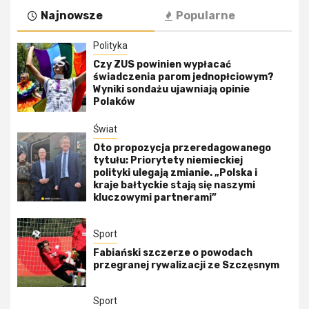
Najnowsze
Popularne
Polityka
Czy ZUS powinien wypłacać
świadczenia parom jednopłciowym?
Wyniki sondażu ujawniają opinie
Polaków
Świat
Oto propozycja przeredagowanego
tytułu: Priorytety niemieckiej
polityki ulegają zmianie. „Polska i
kraje bałtyckie stają się naszymi
kluczowymi partnerami”
Sport
Fabiański szczerze o powodach
przegranej rywalizacji ze Szczęsnym
Sport