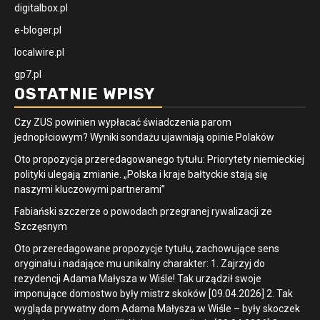
digitalbox.pl
e-bloger.pl
localwire.pl
gp7.pl
OSTATNIE WPISY
Czy ZUS powinien wypłacać świadczenia parom
jednopłciowym? Wyniki sondażu ujawniają opinie Polaków
Oto propozycja przeredagowanego tytułu: Priorytety niemieckiej
polityki ulegają zmianie. „Polska i kraje bałtyckie stają się
naszymi kluczowymi partnerami”
Fabiański szczerze o powodach przegranej rywalizacji ze
Szczęsnym
Oto przeredagowane propozycje tytułu, zachowujące sens
oryginału i nadające mu unikalny charakter: 1. Zajrzyj do
rezydencji Adama Małysza w Wiśle! Tak urządził swoje
imponujące domostwo były mistrz skoków [09.04.2026] 2. Tak
wygląda prywatny dom Adama Małysza w Wiśle – były skoczek