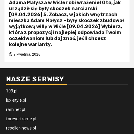
Adama Małysza w Wiśle robi wrażenie! Oto, jak
urządził się były skoczek narciarski
[09.04.2026] 5. Zobacz, w jakich wnętrzach
mieszka Adam Małysz – były skoczek zbudował
wyjątkową willę w Wiśle [09.04.2026] Wybierz,
która z propozycji najlepiej odpowiada Twoim
oczekiwaniom lub daj znać, jeśli chcesz
kolejne warianty.
9 kwietnia, 2026
NASZE SERWISY
199.pl
lux-style.pl
ram.net.pl
foreverframe.pl
reseller-news.pl