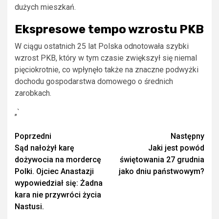
dużych mieszkań.
Ekspresowe tempo wzrostu PKB
W ciągu ostatnich 25 lat Polska odnotowała szybki
wzrost PKB, który w tym czasie zwiększył się niemal
pięciokrotnie, co wpłynęło także na znaczne podwyżki
dochodu gospodarstwa domowego o średnich
zarobkach.
„`
Zobacz
Poprzedni
Następny
Sąd nałożył karę
Jaki jest powód
wpisy
dożywocia na mordercę
świętowania 27 grudnia
Polki. Ojciec Anastazji
jako dniu państwowym?
wypowiedział się: Żadna
kara nie przywróci życia
Nastusi.