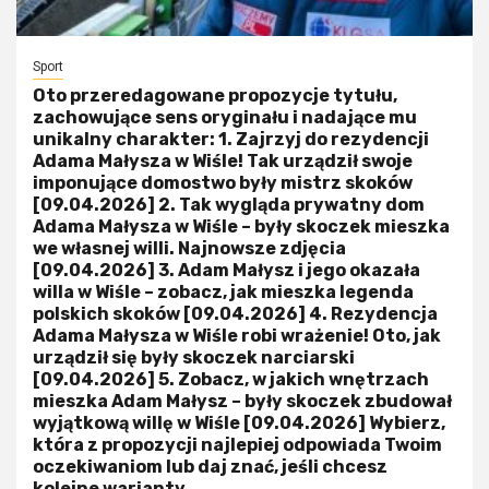
Sport
Oto przeredagowane propozycje tytułu,
zachowujące sens oryginału i nadające mu
unikalny charakter: 1. Zajrzyj do rezydencji
Adama Małysza w Wiśle! Tak urządził swoje
imponujące domostwo były mistrz skoków
[09.04.2026] 2. Tak wygląda prywatny dom
Adama Małysza w Wiśle – były skoczek mieszka
we własnej willi. Najnowsze zdjęcia
[09.04.2026] 3. Adam Małysz i jego okazała
willa w Wiśle – zobacz, jak mieszka legenda
polskich skoków [09.04.2026] 4. Rezydencja
Adama Małysza w Wiśle robi wrażenie! Oto, jak
urządził się były skoczek narciarski
[09.04.2026] 5. Zobacz, w jakich wnętrzach
mieszka Adam Małysz – były skoczek zbudował
wyjątkową willę w Wiśle [09.04.2026] Wybierz,
która z propozycji najlepiej odpowiada Twoim
oczekiwaniom lub daj znać, jeśli chcesz
kolejne warianty.