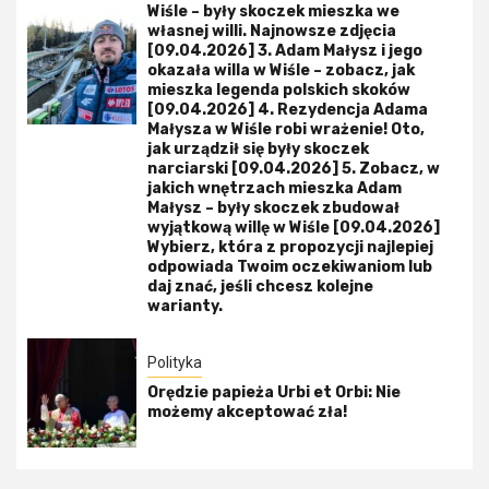
Wiśle – były skoczek mieszka we
własnej willi. Najnowsze zdjęcia
[09.04.2026] 3. Adam Małysz i jego
okazała willa w Wiśle – zobacz, jak
mieszka legenda polskich skoków
[09.04.2026] 4. Rezydencja Adama
Małysza w Wiśle robi wrażenie! Oto,
jak urządził się były skoczek
narciarski [09.04.2026] 5. Zobacz, w
jakich wnętrzach mieszka Adam
Małysz – były skoczek zbudował
wyjątkową willę w Wiśle [09.04.2026]
Wybierz, która z propozycji najlepiej
odpowiada Twoim oczekiwaniom lub
daj znać, jeśli chcesz kolejne
warianty.
Polityka
Orędzie papieża Urbi et Orbi: Nie
możemy akceptować zła!