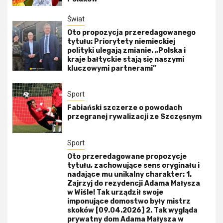
Świat
Oto propozycja przeredagowanego
tytułu: Priorytety niemieckiej
polityki ulegają zmianie. „Polska i
kraje bałtyckie stają się naszymi
kluczowymi partnerami”
Sport
Fabiański szczerze o powodach
przegranej rywalizacji ze Szczęsnym
Sport
Oto przeredagowane propozycje
tytułu, zachowujące sens oryginału i
nadające mu unikalny charakter: 1.
Zajrzyj do rezydencji Adama Małysza
w Wiśle! Tak urządził swoje
imponujące domostwo były mistrz
skoków [09.04.2026] 2. Tak wygląda
prywatny dom Adama Małysza w