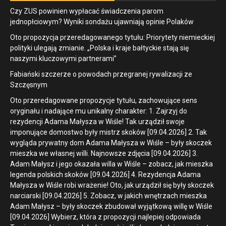
Czy ZUS powinien wypłacać świadczenia parom
jednopłciowym? Wyniki sondażu ujawniają opinie Polaków
Oto propozycja przeredagowanego tytułu: Priorytety niemieckiej
polityki ulegają zmianie. „Polska i kraje bałtyckie stają się
naszymi kluczowymi partnerami”
Fabiański szczerze o powodach przegranej rywalizacji ze
Szczęsnym
Oto przeredagowane propozycje tytułu, zachowujące sens
oryginału i nadające mu unikalny charakter: 1. Zajrzyj do
rezydencji Adama Małysza w Wiśle! Tak urządził swoje
imponujące domostwo były mistrz skoków [09.04.2026] 2. Tak
wygląda prywatny dom Adama Małysza w Wiśle – były skoczek
mieszka we własnej willi. Najnowsze zdjęcia [09.04.2026] 3.
Adam Małysz i jego okazała willa w Wiśle – zobacz, jak mieszka
legenda polskich skoków [09.04.2026] 4. Rezydencja Adama
Małysza w Wiśle robi wrażenie! Oto, jak urządził się były skoczek
narciarski [09.04.2026] 5. Zobacz, w jakich wnętrzach mieszka
Adam Małysz – były skoczek zbudował wyjątkową willę w Wiśle
[09.04.2026] Wybierz, która z propozycji najlepiej odpowiada