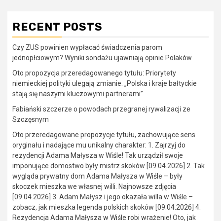
RECENT POSTS
Czy ZUS powinien wypłacać świadczenia parom
jednopłciowym? Wyniki sondażu ujawniają opinie Polaków
Oto propozycja przeredagowanego tytułu: Priorytety
niemieckiej polityki ulegają zmianie. „Polska i kraje bałtyckie
stają się naszymi kluczowymi partnerami”
Fabiański szczerze o powodach przegranej rywalizacji ze
Szczęsnym
Oto przeredagowane propozycje tytułu, zachowujące sens
oryginału i nadające mu unikalny charakter: 1. Zajrzyj do
rezydencji Adama Małysza w Wiśle! Tak urządził swoje
imponujące domostwo były mistrz skoków [09.04.2026] 2. Tak
wygląda prywatny dom Adama Małysza w Wiśle – były
skoczek mieszka we własnej willi. Najnowsze zdjęcia
[09.04.2026] 3. Adam Małysz i jego okazała willa w Wiśle –
zobacz, jak mieszka legenda polskich skoków [09.04.2026] 4.
Rezydencja Adama Małysza w Wiśle robi wrażenie! Oto, jak