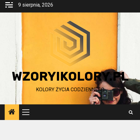
Przejdź
9 sierpnia, 2026
do
treści
WZORYIKOLORY.PL
KOLORY ŻYCIA CODZIENNEGO
Menu
główne