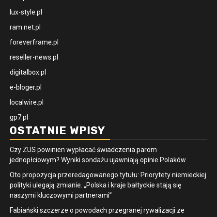
lux-style.pl
ram.net.pl
foreverframe.pl
reseller-news.pl
digitalbox.pl
e-bloger.pl
localwire.pl
gp7.pl
OSTATNIE WPISY
Czy ZUS powinien wypłacać świadczenia parom
jednopłciowym? Wyniki sondażu ujawniają opinie Polaków
Oto propozycja przeredagowanego tytułu: Priorytety niemieckiej
polityki ulegają zmianie. „Polska i kraje bałtyckie stają się
naszymi kluczowymi partnerami”
Fabiański szczerze o powodach przegranej rywalizacji ze