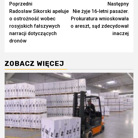
Zobacz
Poprzedni
Następny
Radosław Sikorski apeluje
Nie żyje 16-letni pasażer.
wpisy
o ostrożność wobec
Prokuratura wnioskowała
rosyjskich fałszywych
o areszt, sąd zdecydował
narracji dotyczących
inaczej
dronów
ZOBACZ WIĘCEJ