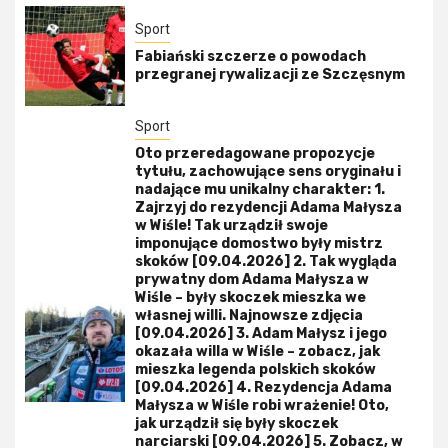
Sport
Fabiański szczerze o powodach
przegranej rywalizacji ze Szczęsnym
Sport
Oto przeredagowane propozycje
tytułu, zachowujące sens oryginału i
nadające mu unikalny charakter: 1.
Zajrzyj do rezydencji Adama Małysza
w Wiśle! Tak urządził swoje
imponujące domostwo były mistrz
skoków [09.04.2026] 2. Tak wygląda
prywatny dom Adama Małysza w
Wiśle – były skoczek mieszka we
własnej willi. Najnowsze zdjęcia
[09.04.2026] 3. Adam Małysz i jego
okazała willa w Wiśle – zobacz, jak
mieszka legenda polskich skoków
[09.04.2026] 4. Rezydencja Adama
Małysza w Wiśle robi wrażenie! Oto,
jak urządził się były skoczek
narciarski [09.04.2026] 5. Zobacz, w