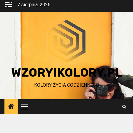
Przejdź
7 sierpnia, 2026
do
treści
WZORYIKOLORY.PL
KOLORY ŻYCIA CODZIENNEGO
Menu
główne