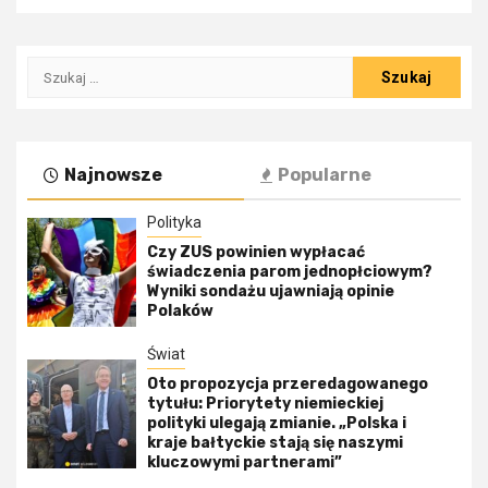
Szukaj:
Najnowsze
Popularne
Polityka
Czy ZUS powinien wypłacać
świadczenia parom jednopłciowym?
Wyniki sondażu ujawniają opinie
Polaków
Świat
Oto propozycja przeredagowanego
tytułu: Priorytety niemieckiej
polityki ulegają zmianie. „Polska i
kraje bałtyckie stają się naszymi
kluczowymi partnerami”