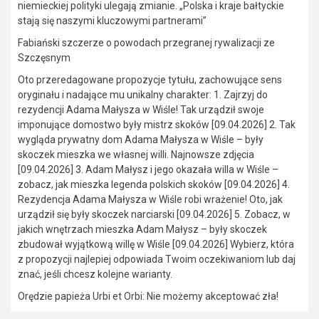
niemieckiej polityki ulegają zmianie. „Polska i kraje bałtyckie
stają się naszymi kluczowymi partnerami”
Fabiański szczerze o powodach przegranej rywalizacji ze
Szczęsnym
Oto przeredagowane propozycje tytułu, zachowujące sens
oryginału i nadające mu unikalny charakter: 1. Zajrzyj do
rezydencji Adama Małysza w Wiśle! Tak urządził swoje
imponujące domostwo były mistrz skoków [09.04.2026] 2. Tak
wygląda prywatny dom Adama Małysza w Wiśle – były
skoczek mieszka we własnej willi. Najnowsze zdjęcia
[09.04.2026] 3. Adam Małysz i jego okazała willa w Wiśle –
zobacz, jak mieszka legenda polskich skoków [09.04.2026] 4.
Rezydencja Adama Małysza w Wiśle robi wrażenie! Oto, jak
urządził się były skoczek narciarski [09.04.2026] 5. Zobacz, w
jakich wnętrzach mieszka Adam Małysz – były skoczek
zbudował wyjątkową willę w Wiśle [09.04.2026] Wybierz, która
z propozycji najlepiej odpowiada Twoim oczekiwaniom lub daj
znać, jeśli chcesz kolejne warianty.
Orędzie papieża Urbi et Orbi: Nie możemy akceptować zła!