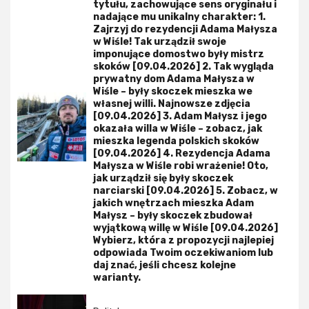
tytułu, zachowujące sens oryginału i
nadające mu unikalny charakter: 1.
Zajrzyj do rezydencji Adama Małysza
w Wiśle! Tak urządził swoje
imponujące domostwo były mistrz
skoków [09.04.2026] 2. Tak wygląda
prywatny dom Adama Małysza w
Wiśle – były skoczek mieszka we
własnej willi. Najnowsze zdjęcia
[09.04.2026] 3. Adam Małysz i jego
okazała willa w Wiśle – zobacz, jak
mieszka legenda polskich skoków
[09.04.2026] 4. Rezydencja Adama
Małysza w Wiśle robi wrażenie! Oto,
jak urządził się były skoczek
narciarski [09.04.2026] 5. Zobacz, w
jakich wnętrzach mieszka Adam
Małysz – były skoczek zbudował
wyjątkową willę w Wiśle [09.04.2026]
Wybierz, która z propozycji najlepiej
odpowiada Twoim oczekiwaniom lub
daj znać, jeśli chcesz kolejne
warianty.