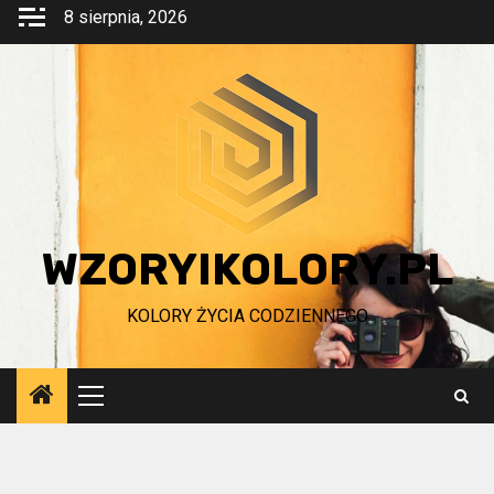
Przejdź
8 sierpnia, 2026
do
treści
WZORYIKOLORY.PL
KOLORY ŻYCIA CODZIENNEGO
Menu
główne