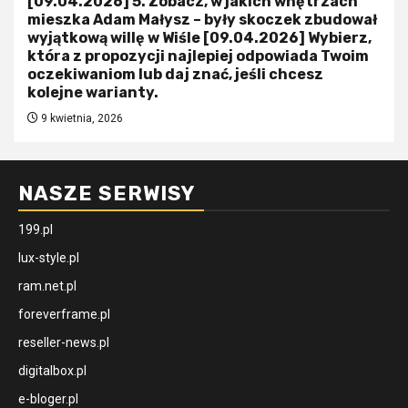
[09.04.2026] 5. Zobacz, w jakich wnętrzach
mieszka Adam Małysz – były skoczek zbudował
wyjątkową willę w Wiśle [09.04.2026] Wybierz,
która z propozycji najlepiej odpowiada Twoim
oczekiwaniom lub daj znać, jeśli chcesz
kolejne warianty.
9 kwietnia, 2026
NASZE SERWISY
199.pl
lux-style.pl
ram.net.pl
foreverframe.pl
reseller-news.pl
digitalbox.pl
e-bloger.pl