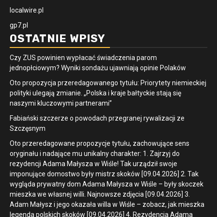
localwire.pl
gp7.pl
OSTATNIE WPISY
Czy ZUS powinien wypłacać świadczenia parom
jednopłciowym? Wyniki sondażu ujawniają opinie Polaków
Oto propozycja przeredagowanego tytułu: Priorytety niemieckiej
polityki ulegają zmianie. „Polska i kraje bałtyckie stają się
naszymi kluczowymi partnerami”
Fabiański szczerze o powodach przegranej rywalizacji ze
Szczęsnym
Oto przeredagowane propozycje tytułu, zachowujące sens
oryginału i nadające mu unikalny charakter: 1. Zajrzyj do
rezydencji Adama Małysza w Wiśle! Tak urządził swoje
imponujące domostwo były mistrz skoków [09.04.2026] 2. Tak
wygląda prywatny dom Adama Małysza w Wiśle – były skoczek
mieszka we własnej willi. Najnowsze zdjęcia [09.04.2026] 3.
Adam Małysz i jego okazała willa w Wiśle – zobacz, jak mieszka
legenda polskich skoków [09.04.2026] 4. Rezydencja Adama