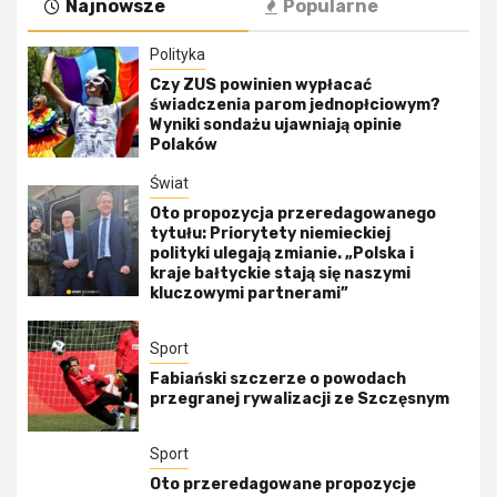
Najnowsze
Popularne
Polityka
Czy ZUS powinien wypłacać
świadczenia parom jednopłciowym?
Wyniki sondażu ujawniają opinie
Polaków
Świat
Oto propozycja przeredagowanego
tytułu: Priorytety niemieckiej
polityki ulegają zmianie. „Polska i
kraje bałtyckie stają się naszymi
kluczowymi partnerami”
Sport
Fabiański szczerze o powodach
przegranej rywalizacji ze Szczęsnym
Sport
Oto przeredagowane propozycje