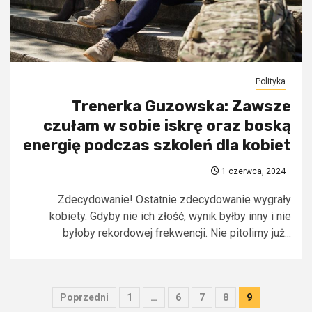
Polityka
Trenerka Guzowska: Zawsze
czułam w sobie iskrę oraz boską
energię podczas szkoleń dla kobiet
1 czerwca, 2024
Zdecydowanie! Ostatnie zdecydowanie wygrały
kobiety. Gdyby nie ich złość, wynik byłby inny i nie
byłoby rekordowej frekwencji. Nie pitolimy już...
Stronicowanie
Poprzedni
1
…
6
7
8
9