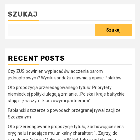
wpisów
SZUKAJ
Szukaj
RECENT POSTS
Czy ZUS powinien wypłacać świadczenia parom
jednopłciowym? Wyniki sondażu ujawniają opinie Polaków
Oto propozycja przeredagowanego tytułu: Priorytety
niemieckiej polityki ulegają zmianie. „Polska i kraje bałtyckie
stają się naszymi kluczowymi partnerami”
Fabiański szczerze o powodach przegranej rywalizacji ze
Szczęsnym
Oto przeredagowane propozycje tytułu, zachowujące sens
oryginału i nadające mu unikalny charakter: 1. Zajrzyj do
rezydencji Adama Małysza w Wiśle! Tak urządził swoje