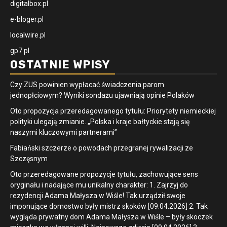
digitalbox.pl
e-bloger.pl
localwire.pl
gp7.pl
OSTATNIE WPISY
Czy ZUS powinien wypłacać świadczenia parom
jednopłciowym? Wyniki sondażu ujawniają opinie Polaków
Oto propozycja przeredagowanego tytułu: Priorytety niemieckiej
polityki ulegają zmianie. „Polska i kraje bałtyckie stają się
naszymi kluczowymi partnerami”
Fabiański szczerze o powodach przegranej rywalizacji ze
Szczęsnym
Oto przeredagowane propozycje tytułu, zachowujące sens
oryginału i nadające mu unikalny charakter: 1. Zajrzyj do
rezydencji Adama Małysza w Wiśle! Tak urządził swoje
imponujące domostwo były mistrz skoków [09.04.2026] 2. Tak
wygląda prywatny dom Adama Małysza w Wiśle – były skoczek