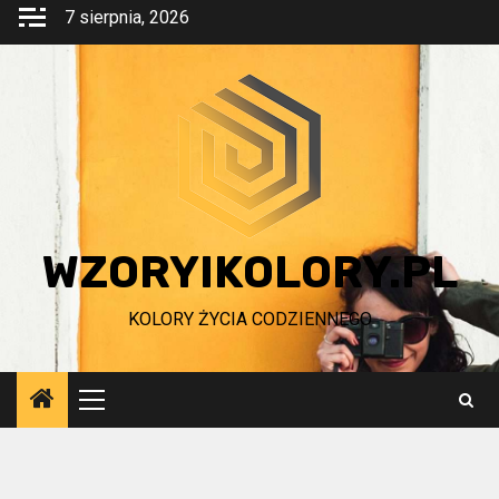
Przejdź
7 sierpnia, 2026
do
treści
WZORYIKOLORY.PL
KOLORY ŻYCIA CODZIENNEGO
Menu
główne