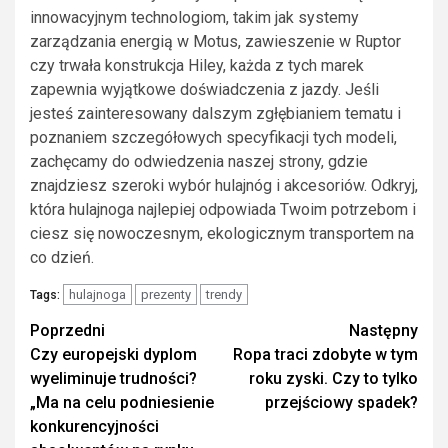
innowacyjnym technologiom, takim jak systemy
zarządzania energią w Motus, zawieszenie w Ruptor
czy trwała konstrukcja Hiley, każda z tych marek
zapewnia wyjątkowe doświadczenia z jazdy. Jeśli
jesteś zainteresowany dalszym zgłębianiem tematu i
poznaniem szczegółowych specyfikacji tych modeli,
zachęcamy do odwiedzenia naszej strony, gdzie
znajdziesz szeroki wybór hulajnóg i akcesoriów. Odkryj,
która hulajnoga najlepiej odpowiada Twoim potrzebom i
ciesz się nowoczesnym, ekologicznym transportem na
co dzień.
hulajnoga
prezenty
trendy
Tags:
Zobacz
Poprzedni
Następny
Czy europejski dyplom
Ropa traci zdobyte w tym
wpisy
wyeliminuje trudności?
roku zyski. Czy to tylko
„Ma na celu podniesienie
przejściowy spadek?
konkurencyjności