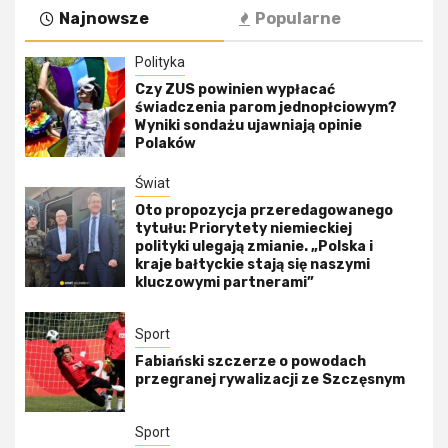
Najnowsze
Popularne
Polityka
Czy ZUS powinien wypłacać
świadczenia parom jednopłciowym?
Wyniki sondażu ujawniają opinie
Polaków
Świat
Oto propozycja przeredagowanego
tytułu: Priorytety niemieckiej
polityki ulegają zmianie. „Polska i
kraje bałtyckie stają się naszymi
kluczowymi partnerami”
Sport
Fabiański szczerze o powodach
przegranej rywalizacji ze Szczęsnym
Sport