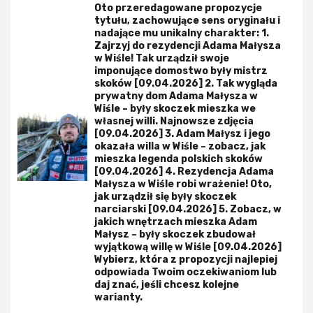
Oto przeredagowane propozycje
tytułu, zachowujące sens oryginału i
nadające mu unikalny charakter: 1.
Zajrzyj do rezydencji Adama Małysza
w Wiśle! Tak urządził swoje
imponujące domostwo były mistrz
skoków [09.04.2026] 2. Tak wygląda
prywatny dom Adama Małysza w
Wiśle – były skoczek mieszka we
własnej willi. Najnowsze zdjęcia
[09.04.2026] 3. Adam Małysz i jego
okazała willa w Wiśle – zobacz, jak
mieszka legenda polskich skoków
[09.04.2026] 4. Rezydencja Adama
Małysza w Wiśle robi wrażenie! Oto,
jak urządził się były skoczek
narciarski [09.04.2026] 5. Zobacz, w
jakich wnętrzach mieszka Adam
Małysz – były skoczek zbudował
wyjątkową willę w Wiśle [09.04.2026]
Wybierz, która z propozycji najlepiej
odpowiada Twoim oczekiwaniom lub
daj znać, jeśli chcesz kolejne
warianty.