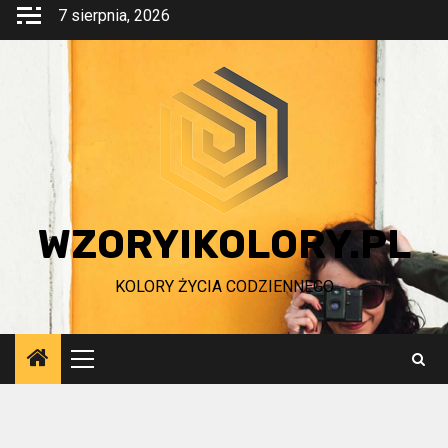
Przejdź
7 sierpnia, 2026
do
treści
WZORYIKOLORY.PL
KOLORY ŻYCIA CODZIENNEGO
Menu
główne