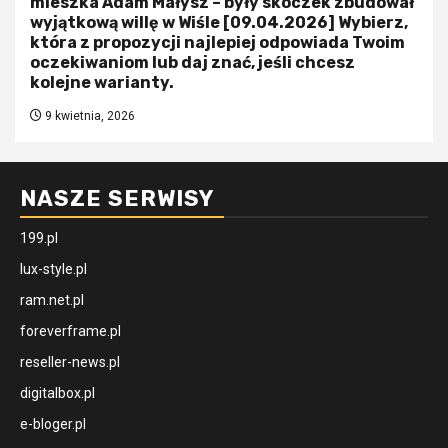
mieszka Adam Małysz – były skoczek zbudował
wyjątkową willę w Wiśle [09.04.2026] Wybierz,
która z propozycji najlepiej odpowiada Twoim
oczekiwaniom lub daj znać, jeśli chcesz
kolejne warianty.
9 kwietnia, 2026
NASZE SERWISY
199.pl
lux-style.pl
ram.net.pl
foreverframe.pl
reseller-news.pl
digitalbox.pl
e-bloger.pl