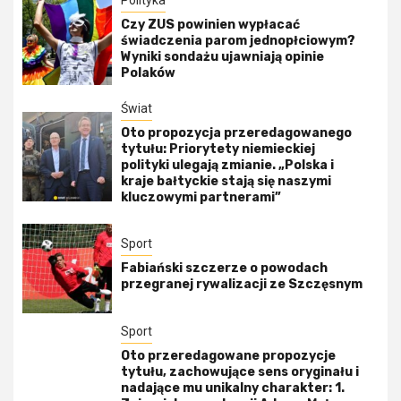
Czy ZUS powinien wypłacać
świadczenia parom jednopłciowym?
Wyniki sondażu ujawniają opinie
Polaków
Świat
Oto propozycja przeredagowanego
tytułu: Priorytety niemieckiej
polityki ulegają zmianie. „Polska i
kraje bałtyckie stają się naszymi
kluczowymi partnerami”
Sport
Fabiański szczerze o powodach
przegranej rywalizacji ze Szczęsnym
Sport
Oto przeredagowane propozycje
tytułu, zachowujące sens oryginału i
nadające mu unikalny charakter: 1.