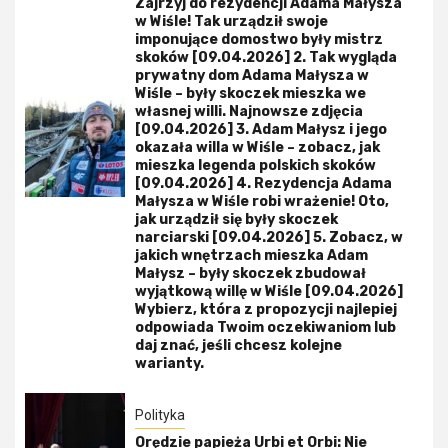
Zajrzyj do rezydencji Adama Małysza
w Wiśle! Tak urządził swoje
imponujące domostwo były mistrz
skoków [09.04.2026] 2. Tak wygląda
prywatny dom Adama Małysza w
Wiśle – były skoczek mieszka we
własnej willi. Najnowsze zdjęcia
[09.04.2026] 3. Adam Małysz i jego
okazała willa w Wiśle – zobacz, jak
mieszka legenda polskich skoków
[09.04.2026] 4. Rezydencja Adama
Małysza w Wiśle robi wrażenie! Oto,
jak urządził się były skoczek
narciarski [09.04.2026] 5. Zobacz, w
jakich wnętrzach mieszka Adam
Małysz – były skoczek zbudował
wyjątkową willę w Wiśle [09.04.2026]
Wybierz, która z propozycji najlepiej
odpowiada Twoim oczekiwaniom lub
daj znać, jeśli chcesz kolejne
warianty.
Polityka
Orędzie papieża Urbi et Orbi: Nie