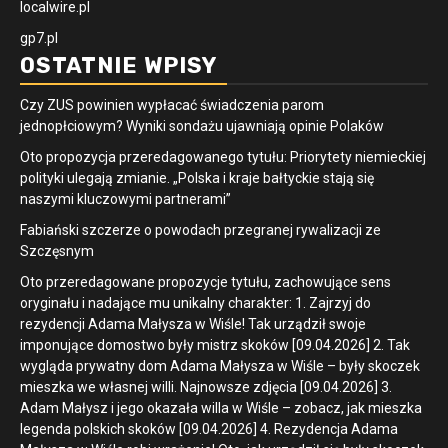
localwire.pl
gp7.pl
OSTATNIE WPISY
Czy ZUS powinien wypłacać świadczenia parom
jednopłciowym? Wyniki sondażu ujawniają opinie Polaków
Oto propozycja przeredagowanego tytułu: Priorytety niemieckiej
polityki ulegają zmianie. „Polska i kraje bałtyckie stają się
naszymi kluczowymi partnerami”
Fabiański szczerze o powodach przegranej rywalizacji ze
Szczęsnym
Oto przeredagowane propozycje tytułu, zachowujące sens
oryginału i nadające mu unikalny charakter: 1. Zajrzyj do
rezydencji Adama Małysza w Wiśle! Tak urządził swoje
imponujące domostwo były mistrz skoków [09.04.2026] 2. Tak
wygląda prywatny dom Adama Małysza w Wiśle – były skoczek
mieszka we własnej willi. Najnowsze zdjęcia [09.04.2026] 3.
Adam Małysz i jego okazała willa w Wiśle – zobacz, jak mieszka
legenda polskich skoków [09.04.2026] 4. Rezydencja Adama