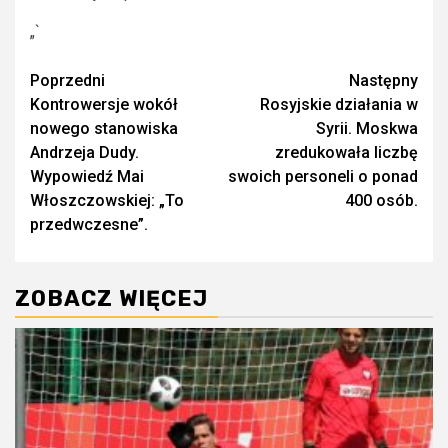
„`
Zobacz
Poprzedni
Następny
Kontrowersje wokół
Rosyjskie działania w
wpisy
nowego stanowiska
Syrii. Moskwa
Andrzeja Dudy.
zredukowała liczbę
Wypowiedź Mai
swoich personeli o ponad
Włoszczowskiej: „To
400 osób.
przedwczesne”.
ZOBACZ WIĘCEJ