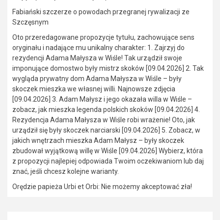
Fabiański szczerze o powodach przegranej rywalizacji ze
Szczęsnym
Oto przeredagowane propozycje tytułu, zachowujące sens
oryginału i nadające mu unikalny charakter: 1. Zajrzyj do
rezydencji Adama Małysza w Wiśle! Tak urządził swoje
imponujące domostwo były mistrz skoków [09.04.2026] 2. Tak
wygląda prywatny dom Adama Małysza w Wiśle – były
skoczek mieszka we własnej willi. Najnowsze zdjęcia
[09.04.2026] 3. Adam Małysz i jego okazała willa w Wiśle –
zobacz, jak mieszka legenda polskich skoków [09.04.2026] 4.
Rezydencja Adama Małysza w Wiśle robi wrażenie! Oto, jak
urządził się były skoczek narciarski [09.04.2026] 5. Zobacz, w
jakich wnętrzach mieszka Adam Małysz – były skoczek
zbudował wyjątkową willę w Wiśle [09.04.2026] Wybierz, która
z propozycji najlepiej odpowiada Twoim oczekiwaniom lub daj
znać, jeśli chcesz kolejne warianty.
Orędzie papieża Urbi et Orbi: Nie możemy akceptować zła!