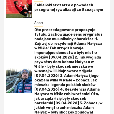
Fabiański szczerze o powodach
przegranej rywalizacji ze Szczęsnym
Sport
Oto przeredagowane propozycje
tytułu, zachowujące sens oryginału i
nadające mu unikalny charakter: 1.
Zajrzyj do rezydencji Adama Małysza
w Wiśle! Tak urządził swoje
imponujące domostwo były mistrz
skoków [09.04.2026] 2. Tak wygląda
prywatny dom Adama Małysza w
Wiśle – były skoczek mieszka we
własnej willi. Najnowsze zdjęcia
[09.04.2026] 3. Adam Małysz i jego
okazała willa w Wiśle – zobacz, jak
mieszka legenda polskich skoków
[09.04.2026] 4. Rezydencja Adama
Małysza w Wiśle robi wrażenie! Oto,
jak urządził się były skoczek
narciarski [09.04.2026] 5. Zobacz, w
jakich wnętrzach mieszka Adam
Małysz – były skoczek zbudował