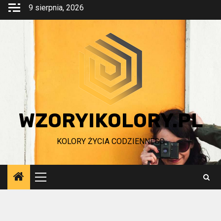
Przejdź
9 sierpnia, 2026
do
treści
WZORYIKOLORY.PL
KOLORY ŻYCIA CODZIENNEGO
Menu
główne