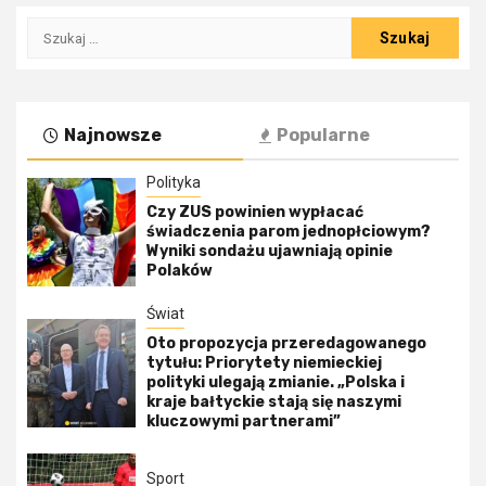
Szukaj:
Najnowsze
Popularne
Polityka
Czy ZUS powinien wypłacać
świadczenia parom jednopłciowym?
Wyniki sondażu ujawniają opinie
Polaków
Świat
Oto propozycja przeredagowanego
tytułu: Priorytety niemieckiej
polityki ulegają zmianie. „Polska i
kraje bałtyckie stają się naszymi
kluczowymi partnerami”
Sport