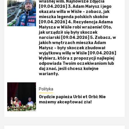
własnej willi. Najnowsze zdjęcia
[09.04.2026] 3. Adam Małysz i jego
okazała willa w Wiśle – zobacz, jak
mieszka legenda polskich skoków
[09.04.2026] 4. Rezydencja Adama
Małysza w Wiśle robi wrażenie! Oto,
jak urządził się były skoczek
narciarski [09.04.2026] 5. Zobacz, w
jakich wnętrzach mieszka Adam
Małysz – były skoczek zbudował
wyjątkową willę w Wiśle [09.04.2026]
Wybierz, która z propozycji najlepiej
odpowiada Twoim oczekiwaniom lub
daj znać, jeśli chcesz kolejne
warianty.
Polityka
Orędzie papieża Urbi et Orbi: Nie
możemy akceptować zła!