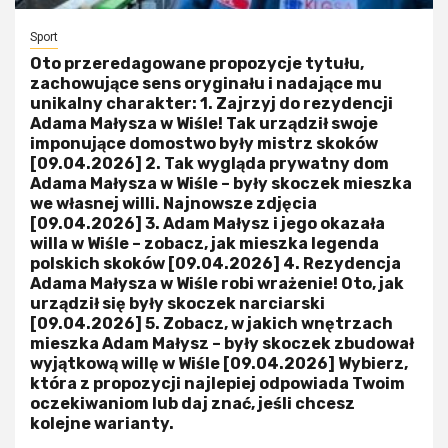
Sport
Oto przeredagowane propozycje tytułu,
zachowujące sens oryginału i nadające mu
unikalny charakter: 1. Zajrzyj do rezydencji
Adama Małysza w Wiśle! Tak urządził swoje
imponujące domostwo były mistrz skoków
[09.04.2026] 2. Tak wygląda prywatny dom
Adama Małysza w Wiśle – były skoczek mieszka
we własnej willi. Najnowsze zdjęcia
[09.04.2026] 3. Adam Małysz i jego okazała
willa w Wiśle – zobacz, jak mieszka legenda
polskich skoków [09.04.2026] 4. Rezydencja
Adama Małysza w Wiśle robi wrażenie! Oto, jak
urządził się były skoczek narciarski
[09.04.2026] 5. Zobacz, w jakich wnętrzach
mieszka Adam Małysz – były skoczek zbudował
wyjątkową willę w Wiśle [09.04.2026] Wybierz,
która z propozycji najlepiej odpowiada Twoim
oczekiwaniom lub daj znać, jeśli chcesz
kolejne warianty.