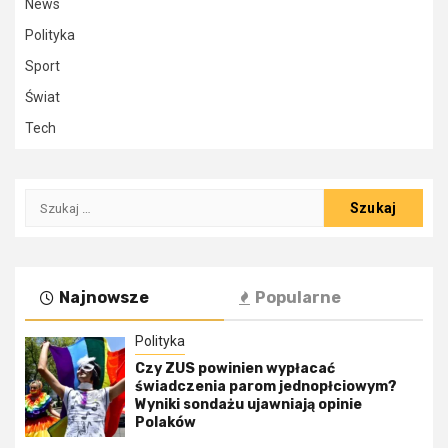
News
Polityka
Sport
Świat
Tech
Szukaj:
Najnowsze
Popularne
Polityka
Czy ZUS powinien wypłacać
świadczenia parom jednopłciowym?
Wyniki sondażu ujawniają opinie
Polaków