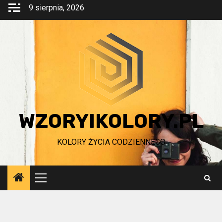
Przejdź
9 sierpnia, 2026
do
treści
WZORYIKOLORY.PL
KOLORY ŻYCIA CODZIENNEGO
Menu
główne