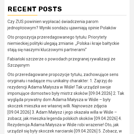
RECENT POSTS
Czy ZUS powinien wypłacać świadczenia parom
jednopłciowym? Wyniki sondażu ujawniają opinie Polaków
Oto propozycja przeredagowanego tytułu: Priorytety
niemieckiej polityki ulegają zmianie. „Polska i kraje bałtyckie
stają się naszymi kluczowymi partnerami”
Fabiański szczerze o powodach przegranej rywalizacji ze
Szczęsnym
Oto przeredagowane propozycje tytułu, zachowujące sens
oryginału i nadające mu unikalny charakter: 1. Zajrzyj do
rezydencji Adama Małysza w Wiśle! Tak urządził swoje
imponujące domostwo były mistrz skoków [09.04.2026] 2. Tak
wygląda prywatny dom Adama Małysza w Wiśle – były
skoczek mieszka we własnej willi. Najnowsze zdjęcia
[09.04.2026] 3. Adam Małysz i jego okazała willa w Wiśle –
zobacz, jak mieszka legenda polskich skoków [09.04.2026] 4.
Rezydencja Adama Małysza w Wiśle robi wrażenie! Oto, jak
urządził się były skoczek narciarski [09.04.2026] 5. Zobacz, w