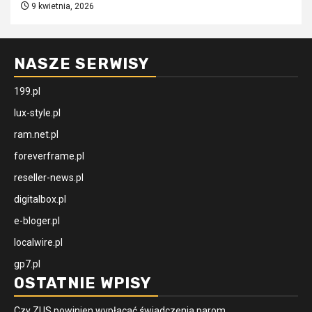
9 kwietnia, 2026
NASZE SERWISY
199.pl
lux-style.pl
ram.net.pl
foreverframe.pl
reseller-news.pl
digitalbox.pl
e-bloger.pl
localwire.pl
gp7.pl
OSTATNIE WPISY
Czy ZUS powinien wypłacać świadczenia parom