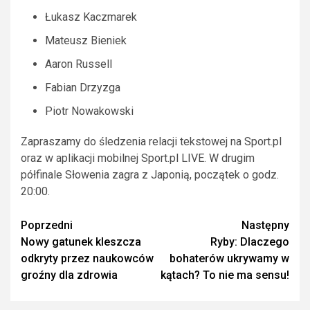
Łukasz Kaczmarek
Mateusz Bieniek
Aaron Russell
Fabian Drzyzga
Piotr Nowakowski
Zapraszamy do śledzenia relacji tekstowej na Sport.pl
oraz w aplikacji mobilnej Sport.pl LIVE. W drugim
półfinale Słowenia zagra z Japonią, początek o godz.
20:00.
Zobacz
Poprzedni
Następny
Nowy gatunek kleszcza
Ryby: Dlaczego
wpisy
odkryty przez naukowców
bohaterów ukrywamy w
groźny dla zdrowia
kątach? To nie ma sensu!