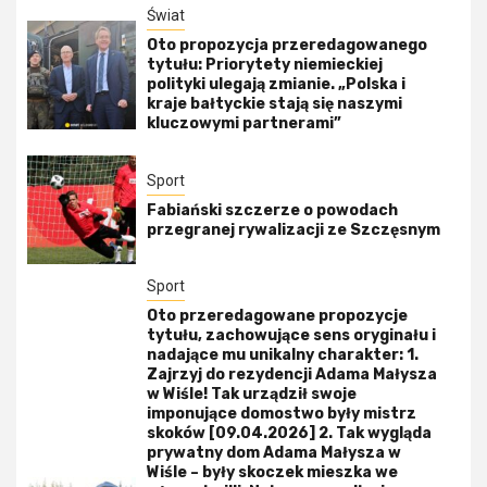
Świat
Oto propozycja przeredagowanego
tytułu: Priorytety niemieckiej
polityki ulegają zmianie. „Polska i
kraje bałtyckie stają się naszymi
kluczowymi partnerami”
Sport
Fabiański szczerze o powodach
przegranej rywalizacji ze Szczęsnym
Sport
Oto przeredagowane propozycje
tytułu, zachowujące sens oryginału i
nadające mu unikalny charakter: 1.
Zajrzyj do rezydencji Adama Małysza
w Wiśle! Tak urządził swoje
imponujące domostwo były mistrz
skoków [09.04.2026] 2. Tak wygląda
prywatny dom Adama Małysza w
Wiśle – były skoczek mieszka we