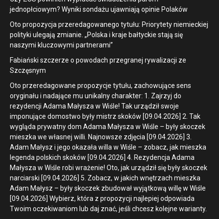
jednopłciowym? Wyniki sondażu ujawniają opinie Polaków
Oto propozycja przeredagowanego tytułu: Priorytety niemieckiej
polityki ulegają zmianie. „Polska i kraje bałtyckie stają się
naszymi kluczowymi partnerami”
Fabiański szczerze o powodach przegranej rywalizacji ze
Szczęsnym
Oto przeredagowane propozycje tytułu, zachowujące sens
oryginału i nadające mu unikalny charakter: 1. Zajrzyj do
rezydencji Adama Małysza w Wiśle! Tak urządził swoje
imponujące domostwo były mistrz skoków [09.04.2026] 2. Tak
wygląda prywatny dom Adama Małysza w Wiśle – były skoczek
mieszka we własnej willi. Najnowsze zdjęcia [09.04.2026] 3.
Adam Małysz i jego okazała willa w Wiśle – zobacz, jak mieszka
legenda polskich skoków [09.04.2026] 4. Rezydencja Adama
Małysza w Wiśle robi wrażenie! Oto, jak urządził się były skoczek
narciarski [09.04.2026] 5. Zobacz, w jakich wnętrzach mieszka
Adam Małysz – były skoczek zbudował wyjątkową willę w Wiśle
[09.04.2026] Wybierz, która z propozycji najlepiej odpowiada
Twoim oczekiwaniom lub daj znać, jeśli chcesz kolejne warianty.