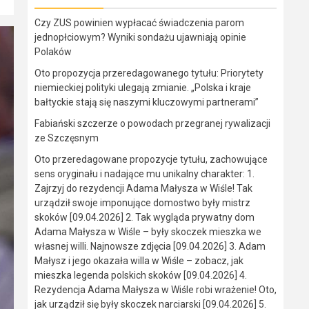
Czy ZUS powinien wypłacać świadczenia parom
jednopłciowym? Wyniki sondażu ujawniają opinie
Polaków
Oto propozycja przeredagowanego tytułu: Priorytety
niemieckiej polityki ulegają zmianie. „Polska i kraje
bałtyckie stają się naszymi kluczowymi partnerami”
Fabiański szczerze o powodach przegranej rywalizacji
ze Szczęsnym
Oto przeredagowane propozycje tytułu, zachowujące
sens oryginału i nadające mu unikalny charakter: 1.
Zajrzyj do rezydencji Adama Małysza w Wiśle! Tak
urządził swoje imponujące domostwo były mistrz
skoków [09.04.2026] 2. Tak wygląda prywatny dom
Adama Małysza w Wiśle – były skoczek mieszka we
własnej willi. Najnowsze zdjęcia [09.04.2026] 3. Adam
Małysz i jego okazała willa w Wiśle – zobacz, jak
mieszka legenda polskich skoków [09.04.2026] 4.
Rezydencja Adama Małysza w Wiśle robi wrażenie! Oto,
jak urządził się były skoczek narciarski [09.04.2026] 5.