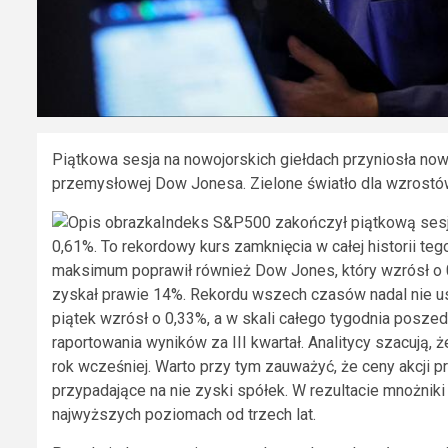
Piątkowa sesja na nowojorskich giełdach przyniosła n
przemysłowej Dow Jonesa. Zielone światło dla wzrostów 
Indeks S&P500 zakończył piątkową sesję
0,61%. To rekordowy kurs zamknięcia w całej historii teg
maksimum poprawił również Dow Jones, który wzrósł o 
zyskał prawie 14%. Rekordu wszech czasów nadal nie 
piątek wzrósł o 0,33%, a w skali całego tygodnia posz
raportowania wyników za III kwartał. Analitycy szacują,
rok wcześniej. Warto przy tym zauważyć, że ceny akcji p
przypadające na nie zyski spółek. W rezultacie mnożniki
najwyższych poziomach od trzech lat.