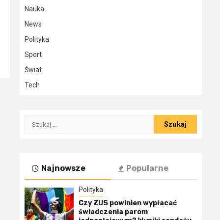
Nauka
News
Polityka
Sport
Świat
Tech
Szukaj:
Najnowsze
Popularne
Polityka
Czy ZUS powinien wypłacać
świadczenia parom