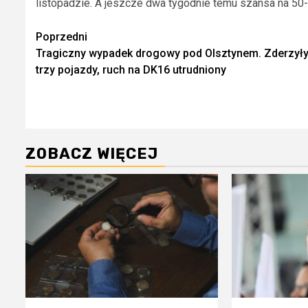
listopadzie. A jeszcze dwa tygodnie temu szansa na 50
Zobacz
Poprzedni
Tragiczny wypadek drogowy pod Olsztynem. Zderzyły
wpisy
trzy pojazdy, ruch na DK16 utrudniony
ZOBACZ WIĘCEJ