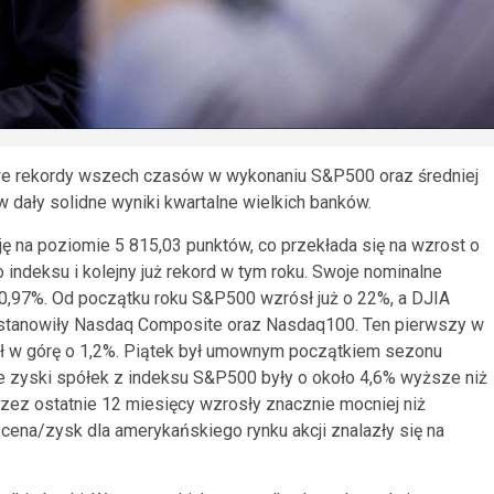
owe rekordy wszech czasów w wykonaniu S&P500 oraz średniej
dały solidne wyniki kwartalne wielkich banków.
 na poziomie 5 815,03 punktów, co przekłada się na wzrost o
o indeksu i kolejny już rekord w tym roku. Swoje nominalne
0,97%. Od początku roku S&P500 wzrósł już o 22%, a DJIA
ustanowiły Nasdaq Composite oraz Nasdaq100. Ten pierwszy w
edł w górę o 1,2%. Piątek był umownym początkiem sezonu
 że zyski spółek z indeksu S&P500 były o około 4,6% wyższe niż
rzez ostatnie 12 miesięcy wzrosły znacznie mocniej niż
 cena/zysk dla amerykańskiego rynku akcji znalazły się na