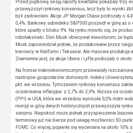
Przed piątkową sesją raporty kwartalne pokazały trzy w
przewyższył rynkowy konsensus, lecz były to wyniki zbl
byli zadowoleni. Akcje JP Morgan Chase podrożały o 4,4%
0,4%. Bankowy subindeks S&P500 poszedł w górę aż o 4,2
które spadły o blisko 9%. Na rynku mówiło się, że produc
robotaksówki. Elon Musk obiecywał inwestorom, że będzie
Musk zapowiedział jednak, że produkowane przez niego
kierowcy w Kalifornii i Teksasie. Ale masowa produkcja
Znamienne jest, że akcje Ubera i Lyfta podrożały o około
Na froncie makroekonomicznym przeważały rozczarowan
nastrojów gospodarstw domowych. Indeks Uniwersytetu M
pkt. we wrześniu. Tymczasem rynkowy konsensus zakłada
oczekiwania inflacyjne: z 2,7% do 2,9%. Niższa od ocze
(PPI) w USA, która we wrześniu wyniosła 0,0% mdm wob
rewizji w górę danych historycznych przewyższyła rynk
sierpniu. Niepokoić może jednak przyspieszenie bazowej 
terminowy już nie bierze pod uwagę możliwości 50-pun
FOMC. Co więcej, pojawiła się wyceniana na około 10% 