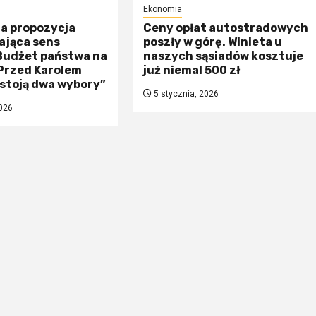
Ekonomia
na propozycja
Ceny opłat autostradowych
ająca sens
poszły w górę. Winieta u
 Budżet państwa na
naszych sąsiadów kosztuje
„Przed Karolem
już niemal 500 zł
stoją dwa wybory”
5 stycznia, 2026
026