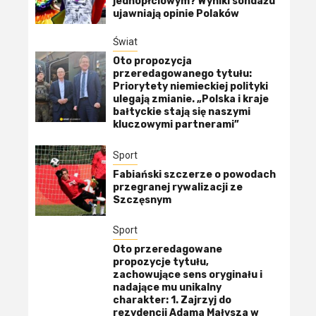
jednopłciowym? Wyniki sondażu
ujawniają opinie Polaków
Świat
Oto propozycja
przeredagowanego tytułu:
Priorytety niemieckiej polityki
ulegają zmianie. „Polska i kraje
bałtyckie stają się naszymi
kluczowymi partnerami”
Sport
Fabiański szczerze o powodach
przegranej rywalizacji ze
Szczęsnym
Sport
Oto przeredagowane
propozycje tytułu,
zachowujące sens oryginału i
nadające mu unikalny
charakter: 1. Zajrzyj do
rezydencji Adama Małysza w