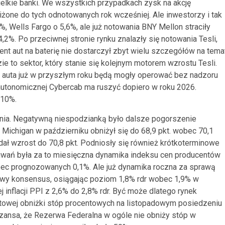
ielkie banki. We wszystkich przypadkach zysk na akcję
iżone do tych odnotowanych rok wcześniej. Ale inwestorzy i tak
, Wells Fargo o 5,6%, ale już notowania BNY Mellon straciły
%. Po przeciwnej stronie rynku znalazły się notowania Tesli,
ent aut na baterię nie dostarczył zbyt wielu szczegółów na tema
 to sektor, który stanie się kolejnym motorem wzrostu Tesli.
 auta już w przyszłym roku będą mogły operować bez nadzoru
 autonomicznej Cybercab ma ruszyć dopiero w roku 2026.
 10%.
ia. Negatywną niespodzianką było dalsze pogorszenie
ichigan w październiku obniżył się do 68,9 pkt. wobec 70,1
ł wzrost do 70,8 pkt. Podniosły się również krótkoterminowe
kiwań była za to miesięczna dynamika indeksu cen producentów
ec prognozowanych 0,1%. Ale już dynamika roczna za sprawą
owy konsensus, osiągając poziom 1,8% rdr wobec 1,9% w
inflacji PPI z 2,6% do 2,8% rdr. Być może dlatego rynek
ktowej obniżki stóp procentowych na listopadowym posiedzeniu
szansa, że Rezerwa Federalna w ogóle nie obniży stóp w