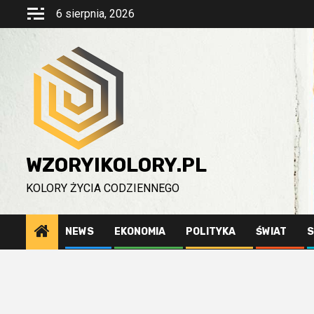
Przejdź
6 sierpnia, 2026
do
treści
WZORYIKOLORY.PL
KOLORY ŻYCIA CODZIENNEGO
NEWS
EKONOMIA
POLITYKA
ŚWIAT
S