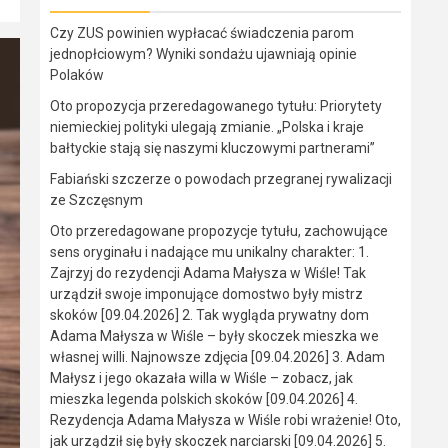
Czy ZUS powinien wypłacać świadczenia parom
jednopłciowym? Wyniki sondażu ujawniają opinie
Polaków
Oto propozycja przeredagowanego tytułu: Priorytety
niemieckiej polityki ulegają zmianie. „Polska i kraje
bałtyckie stają się naszymi kluczowymi partnerami”
Fabiański szczerze o powodach przegranej rywalizacji
ze Szczęsnym
Oto przeredagowane propozycje tytułu, zachowujące
sens oryginału i nadające mu unikalny charakter: 1.
Zajrzyj do rezydencji Adama Małysza w Wiśle! Tak
urządził swoje imponujące domostwo były mistrz
skoków [09.04.2026] 2. Tak wygląda prywatny dom
Adama Małysza w Wiśle – były skoczek mieszka we
własnej willi. Najnowsze zdjęcia [09.04.2026] 3. Adam
Małysz i jego okazała willa w Wiśle – zobacz, jak
mieszka legenda polskich skoków [09.04.2026] 4.
Rezydencja Adama Małysza w Wiśle robi wrażenie! Oto,
jak urządził się były skoczek narciarski [09.04.2026] 5.