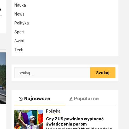
Nauka
y
News
e
Polityka
Sport
Świat
Tech
Szukaj:
Najnowsze
Popularne
Polityka
Czy ZUS powinien wypłacać
świadczenia parom