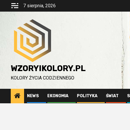
Przejdź
7 sierpnia, 2026
do
treści
WZORYIKOLORY.PL
KOLORY ŻYCIA CODZIENNEGO
NEWS
EKONOMIA
POLITYKA
ŚWIAT
S