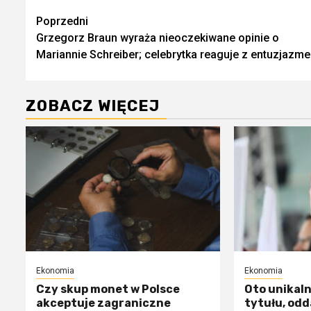
Zobacz
Poprzedni
Grzegorz Braun wyraża nieoczekiwane opinie o
wpisy
Mariannie Schreiber; celebrytka reaguje z entuzjazm
ZOBACZ WIĘCEJ
Ekonomia
Ekonomia
Czy skup monet w Polsce
Oto unikal
akceptuje zagraniczne
tytułu, odd