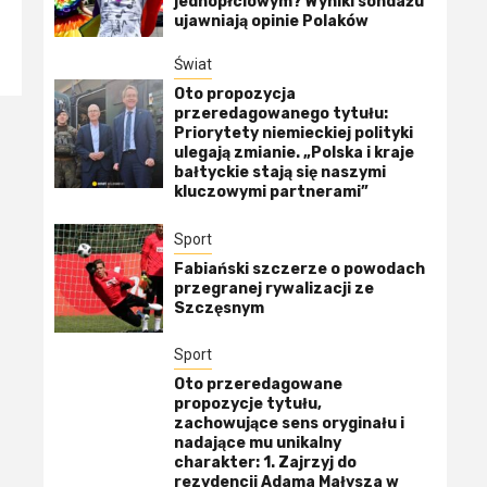
jednopłciowym? Wyniki sondażu
ujawniają opinie Polaków
Świat
Oto propozycja
przeredagowanego tytułu:
Priorytety niemieckiej polityki
ulegają zmianie. „Polska i kraje
bałtyckie stają się naszymi
kluczowymi partnerami”
Sport
Fabiański szczerze o powodach
przegranej rywalizacji ze
Szczęsnym
Sport
Oto przeredagowane
propozycje tytułu,
zachowujące sens oryginału i
nadające mu unikalny
charakter: 1. Zajrzyj do
rezydencji Adama Małysza w