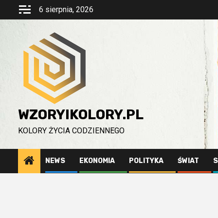
Przejdź
6 sierpnia, 2026
do
treści
WZORYIKOLORY.PL
KOLORY ŻYCIA CODZIENNEGO
NEWS
EKONOMIA
POLITYKA
ŚWIAT
S