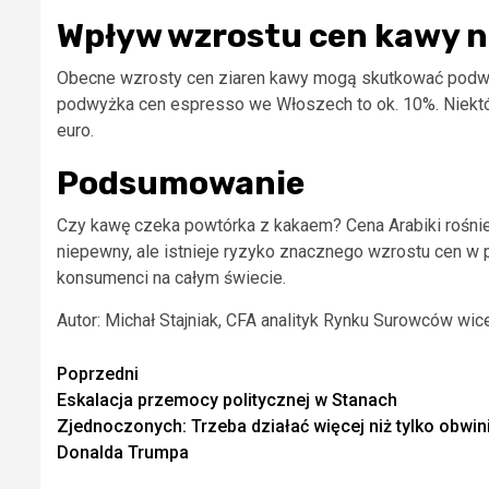
Wpływ wzrostu cen kawy n
Obecne wzrosty cen ziaren kawy mogą skutkować podwy
podwyżka cen espresso we Włoszech to ok. 10%. Niektórz
euro.
Podsumowanie
Czy kawę czeka powtórka z kakaem? Cena Arabiki rośnie 
niepewny, ale istnieje ryzyko znacznego wzrostu cen w
konsumenci na całym świecie.
Autor: Michał Stajniak, CFA analityk Rynku Surowców wic
Zobacz
Poprzedni
Eskalacja przemocy politycznej w Stanach
wpisy
Zjednoczonych: Trzeba działać więcej niż tylko obwin
Donalda Trumpa