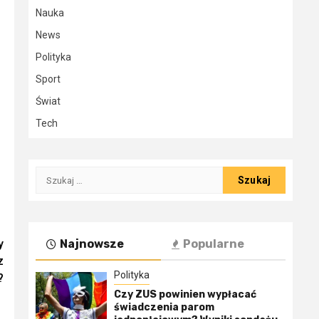
Nauka
News
Polityka
Sport
Świat
Tech
Szukaj:
Najnowsze
Popularne
y
z
Polityka
?
Czy ZUS powinien wypłacać
świadczenia parom