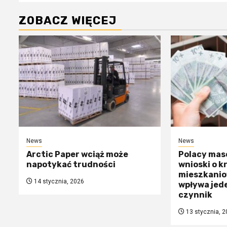
ZOBACZ WIĘCEJ
News
News
Arctic Paper wciąż może
Polacy mas
napotykać trudności
wnioski o k
mieszkanio
14 stycznia, 2026
wpływa jed
czynnik
13 stycznia, 2