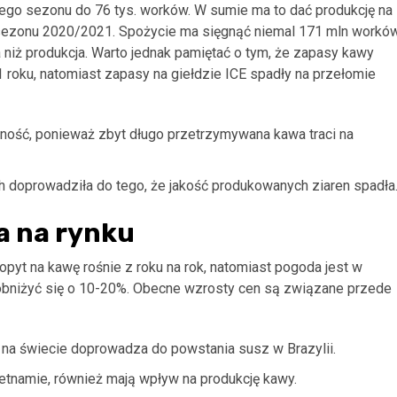
ego sezonu do 76 tys. worków. W sumie ma to dać produkcję na
 sezonu 2020/2021. Spożycie ma sięgnąć niemal 171 mln workó
 niż produkcja. Warto jednak pamiętać o tym, że zapasy kawy
oku, natomiast zapasy na giełdzie ICE spadły na przełomie
ość, ponieważ zbyt długo przetrzymywana kawa traci na
h doprowadziła do tego, że jakość produkowanych ziaren spadła
a na rynku
yt na kawę rośnie z roku na rok, natomiast pogoda jest w
 obniżyć się o 10-20%. Obecne wzrosty cen są związane przede
 na świecie doprowadza do powstania susz w Brazylii.
ietnamie, również mają wpływ na produkcję kawy.