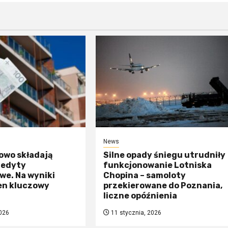
News
owo składają
Silne opady śniegu utrudniły
redyty
funkcjonowanie Lotniska
we. Na wyniki
Chopina – samoloty
en kluczowy
przekierowane do Poznania,
liczne opóźnienia
026
11 stycznia, 2026