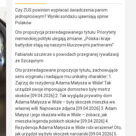
Czy ZUS powinien wypłacać świadczenia parom
jednopłciowym? Wyniki sondażu ujawniają opinie
Polaków
Oto propozycja przeredagowanego tytułu: Priorytety
niemieckiej polityki ulegają zmianie. „Polska i kraje
bałtyckie stają się naszymi kluczowymi partnerami”
Fabiański szczerze o powodach przegranej rywalizacji
ze Szczęsnym
Oto przeredagowane propozycje tytułu, zachowujące
sens oryginału i nadające mu unikalny charakter: 1.
Zajrzyj do rezydencji Adama Małysza w Wiśle! Tak
urządził swoje imponujące domostwo były mistrz
skoków [09.04.2026] 2. Tak wygląda prywatny dom
Adama Małysza w Wiśle – były skoczek mieszka we
własnej willi. Najnowsze zdjęcia [09.04.2026] 3. Adam
Małysz i jego okazała willa w Wiśle – zobacz, jak
mieszka legenda polskich skoków [09.04.2026] 4.
Rezydencja Adama Małysza w Wiśle robi wrażenie! Oto,
jak urządził się były skoczek narciarski [09.04.2026] 5.