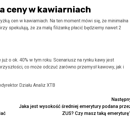
a ceny w kawiarniach
żką cen w kawiarniach. Na ten moment mówi się, że minimalna
y spekulują, że za małą filiżankę płacić będziemy nawet 2
już o ok. 40% w tym roku. Scenariusz na rynku kawy jest
 przyszłości, co może odczuć zarówno przemysł kawowy, jak i
edyrektor Działu Analiz XTB
Następn
Jaka jest wysokość średniej emerytury podana prze
iać
ZUS? Czy masz taką emeryturę