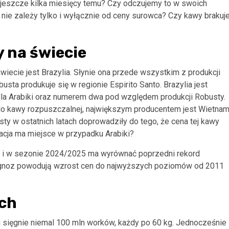
w jeszcze kilka miesięcy temu? Czy odczujemy to w swoich
nie zależy tylko i wyłącznie od ceny surowca? Czy kawy brakuj
 na świecie
iecie jest Brazylia. Słynie ona przede wszystkim z produkcji
usta produkuje się w regionie Espirito Santo. Brazylia jest
dla Arabiki oraz numerem dwa pod względem produkcji Robusty.
do kawy rozpuszczalnej, największym producentem jest Wietnam
y w ostatnich latach doprowadziły do tego, że cena tej kawy
acja ma miejsce w przypadku Arabiki?
e i w sezonie 2024/2025 ma wyrównać poprzedni rekord
rognoz powodują wzrost cen do najwyższych poziomów od 2011
ch
i sięgnie niemal 100 mln worków, każdy po 60 kg. Jednocześnie