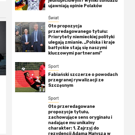
jednopłciowym? Wyniki sondażu
ujawniają opinie Polaków
Świat
Oto propozycja
przeredagowanego tytułu:
Priorytety niemieckiej polityki
ulegają zmianie. „Polska i kraje
bałtyckie stają się naszymi
kluczowymi partnerami”
Sport
Fabiański szczerze o powodach
przegranej rywalizacji ze
Szczęsnym
Sport
Oto przeredagowane
propozycje tytułu,
zachowujące sens oryginału i
nadające mu unikalny
charakter: 1. Zajrzyj do
rezydencji Adama Małysza w