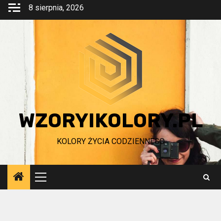
Przejdź
8 sierpnia, 2026
do
treści
WZORYIKOLORY.PL
KOLORY ŻYCIA CODZIENNEGO
Menu
główne