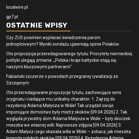
localwire.pl
gp7.pl
OSTATNIE WPISY
Czy ZUS powinien wypłacać świadczenia parom
jednopłciowym? Wyniki sondażu ujawniają opinie Polaków
Oto propozycja przeredagowanego tytułu: Priorytety niemieckiej
polityki ulegają zmianie. „Polska i kraje bałtyckie stają się
naszymi kluczowymi partnerami”
Fabiański szczerze o powodach przegranej rywalizacji ze
Szczęsnym
Oto przeredagowane propozycje tytułu, zachowujące sens
oryginału i nadające mu unikalny charakter: 1. Zajrzyj do
rezydencji Adama Małysza w Wiśle! Tak urządził swoje
imponujące domostwo były mistrz skoków [09.04.2026] 2. Tak
wygląda prywatny dom Adama Małysza w Wiśle – były skoczek
mieszka we własnej willi. Najnowsze zdjęcia [09.04.2026] 3.
Adam Małysz i jego okazała willa w Wiśle – zobacz, jak mieszka
legenda polskich skoków [09.04.2026] 4. Rezydencja Adama