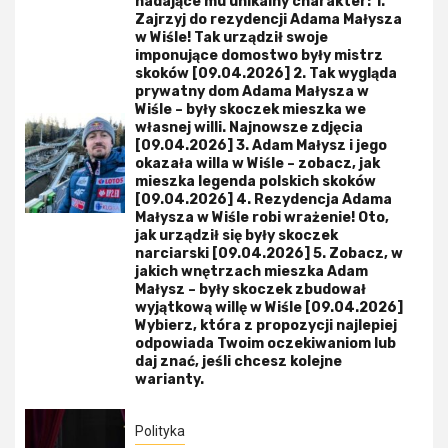
nadające mu unikalny charakter: 1.
Zajrzyj do rezydencji Adama Małysza
w Wiśle! Tak urządził swoje
imponujące domostwo były mistrz
skoków [09.04.2026] 2. Tak wygląda
prywatny dom Adama Małysza w
Wiśle – były skoczek mieszka we
własnej willi. Najnowsze zdjęcia
[09.04.2026] 3. Adam Małysz i jego
okazała willa w Wiśle – zobacz, jak
mieszka legenda polskich skoków
[09.04.2026] 4. Rezydencja Adama
Małysza w Wiśle robi wrażenie! Oto,
jak urządził się były skoczek
narciarski [09.04.2026] 5. Zobacz, w
jakich wnętrzach mieszka Adam
Małysz – były skoczek zbudował
wyjątkową willę w Wiśle [09.04.2026]
Wybierz, która z propozycji najlepiej
odpowiada Twoim oczekiwaniom lub
daj znać, jeśli chcesz kolejne
warianty.
Polityka