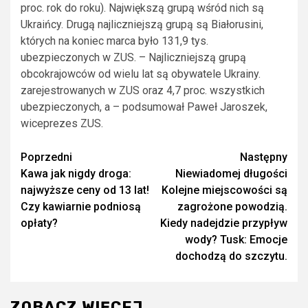
proc. rok do roku). Największą grupą wśród nich są
Ukraińcy. Drugą najliczniejszą grupą są Białorusini,
których na koniec marca było 131,9 tys.
ubezpieczonych w ZUS. – Najliczniejszą grupą
obcokrajowców od wielu lat są obywatele Ukrainy.
zarejestrowanych w ZUS oraz 4,7 proc. wszystkich
ubezpieczonych, a – podsumował Paweł Jaroszek,
wiceprezes ZUS.
Zobacz
Poprzedni
Następny
Kawa jak nigdy droga:
Niewiadomej długości
wpisy
najwyższe ceny od 13 lat!
Kolejne miejscowości są
Czy kawiarnie podniosą
zagrożone powodzią.
opłaty?
Kiedy nadejdzie przypływ
wody? Tusk: Emocje
dochodzą do szczytu.
ZOBACZ WIĘCEJ