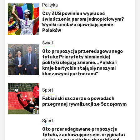
Polityka
Czy ZUS powinien wypłacać
świadczenia parom jednopłciowym?
Wyniki sondażu ujawniają opinie
Polaków
Świat
Oto propozycja przeredagowanego
tytułu: Priorytety niemieckiej
polityki ulegają zmianie. „Polska i
kraje bałtyckie stają się naszymi
kluczowymi partnerami”
Sport
Fabiański szczerze o powodach
przegranej rywalizacji ze Szczęsnym
Sport
Oto przeredagowane propozycje
tytułu, zachowujące sens oryginału i