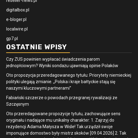
reseller-news.pl
digitalbox.pl
e-bloger.pl
localwire.pl
gp7.pl
OSTATNIE WPISY
Czy ZUS powinien wypłacać świadczenia parom
jednopłciowym? Wyniki sondażu ujawniają opinie Polaków
Oto propozycja przeredagowanego tytułu: Priorytety niemieckiej
polityki ulegają zmianie. „Polska i kraje bałtyckie stają się
naszymi kluczowymi partnerami”
Fabiański szczerze o powodach przegranej rywalizacji ze
Szczęsnym
Oto przeredagowane propozycje tytułu, zachowujące sens
oryginału i nadające mu unikalny charakter: 1. Zajrzyj do
rezydencji Adama Małysza w Wiśle! Tak urządził swoje
imponujące domostwo były mistrz skoków [09.04.2026] 2. Tak