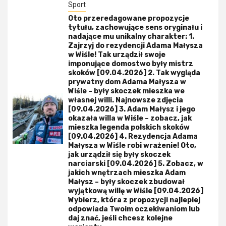
Sport
Oto przeredagowane propozycje
tytułu, zachowujące sens oryginału i
nadające mu unikalny charakter: 1.
Zajrzyj do rezydencji Adama Małysza
w Wiśle! Tak urządził swoje
imponujące domostwo były mistrz
skoków [09.04.2026] 2. Tak wygląda
prywatny dom Adama Małysza w
Wiśle – były skoczek mieszka we
własnej willi. Najnowsze zdjęcia
[09.04.2026] 3. Adam Małysz i jego
okazała willa w Wiśle – zobacz, jak
mieszka legenda polskich skoków
[09.04.2026] 4. Rezydencja Adama
Małysza w Wiśle robi wrażenie! Oto,
jak urządził się były skoczek
narciarski [09.04.2026] 5. Zobacz, w
jakich wnętrzach mieszka Adam
Małysz – były skoczek zbudował
wyjątkową willę w Wiśle [09.04.2026]
Wybierz, która z propozycji najlepiej
odpowiada Twoim oczekiwaniom lub
daj znać, jeśli chcesz kolejne