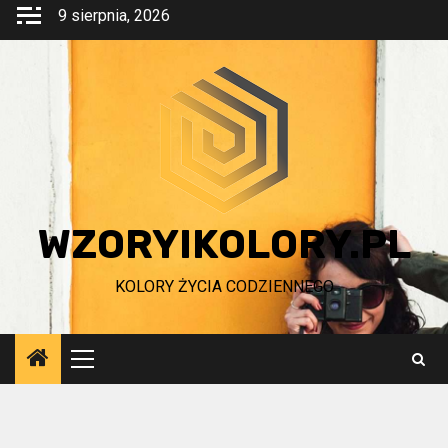
Przejdź
9 sierpnia, 2026
do
treści
WZORYIKOLORY.PL
KOLORY ŻYCIA CODZIENNEGO
Menu
główne