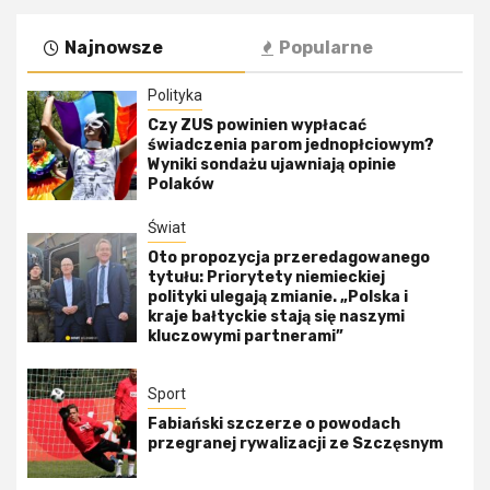
Najnowsze
Popularne
Polityka
Czy ZUS powinien wypłacać
świadczenia parom jednopłciowym?
Wyniki sondażu ujawniają opinie
Polaków
Świat
Oto propozycja przeredagowanego
tytułu: Priorytety niemieckiej
polityki ulegają zmianie. „Polska i
kraje bałtyckie stają się naszymi
kluczowymi partnerami”
Sport
Fabiański szczerze o powodach
przegranej rywalizacji ze Szczęsnym