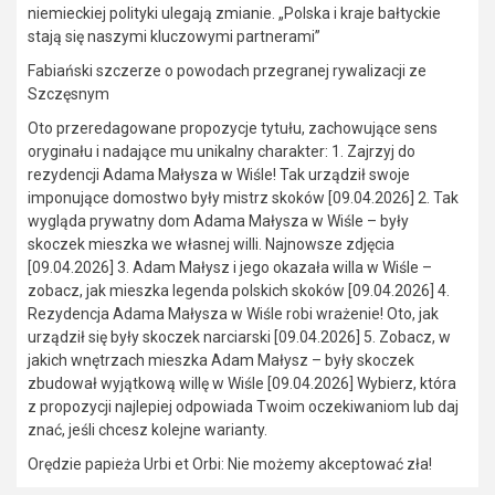
niemieckiej polityki ulegają zmianie. „Polska i kraje bałtyckie
stają się naszymi kluczowymi partnerami”
Fabiański szczerze o powodach przegranej rywalizacji ze
Szczęsnym
Oto przeredagowane propozycje tytułu, zachowujące sens
oryginału i nadające mu unikalny charakter: 1. Zajrzyj do
rezydencji Adama Małysza w Wiśle! Tak urządził swoje
imponujące domostwo były mistrz skoków [09.04.2026] 2. Tak
wygląda prywatny dom Adama Małysza w Wiśle – były
skoczek mieszka we własnej willi. Najnowsze zdjęcia
[09.04.2026] 3. Adam Małysz i jego okazała willa w Wiśle –
zobacz, jak mieszka legenda polskich skoków [09.04.2026] 4.
Rezydencja Adama Małysza w Wiśle robi wrażenie! Oto, jak
urządził się były skoczek narciarski [09.04.2026] 5. Zobacz, w
jakich wnętrzach mieszka Adam Małysz – były skoczek
zbudował wyjątkową willę w Wiśle [09.04.2026] Wybierz, która
z propozycji najlepiej odpowiada Twoim oczekiwaniom lub daj
znać, jeśli chcesz kolejne warianty.
Orędzie papieża Urbi et Orbi: Nie możemy akceptować zła!