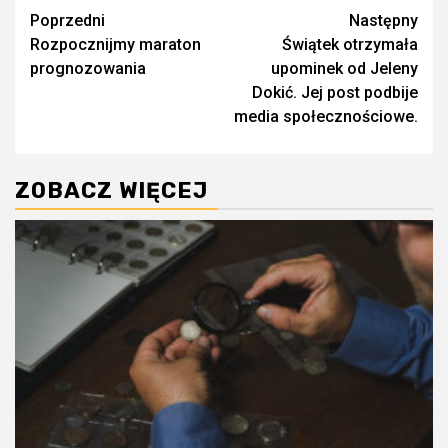
Zobacz
Poprzedni
Następny
Rozpocznijmy maraton
Świątek otrzymała
wpisy
prognozowania
upominek od Jeleny
Dokić. Jej post podbije
media społecznościowe.
ZOBACZ WIĘCEJ