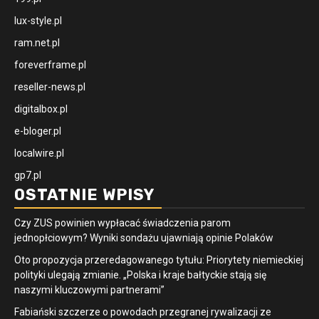
lux-style.pl
ram.net.pl
foreverframe.pl
reseller-news.pl
digitalbox.pl
e-bloger.pl
localwire.pl
gp7.pl
OSTATNIE WPISY
Czy ZUS powinien wypłacać świadczenia parom
jednopłciowym? Wyniki sondażu ujawniają opinie Polaków
Oto propozycja przeredagowanego tytułu: Priorytety niemieckiej
polityki ulegają zmianie. „Polska i kraje bałtyckie stają się
naszymi kluczowymi partnerami”
Fabiański szczerze o powodach przegranej rywalizacji ze