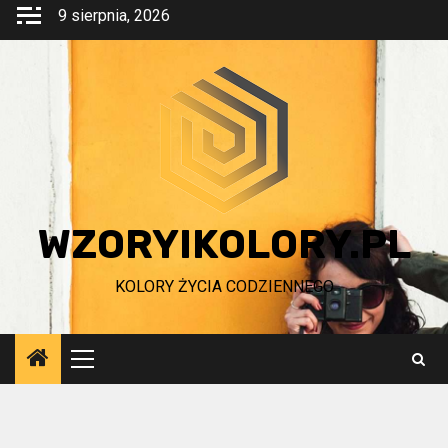
Przejdź
9 sierpnia, 2026
do
treści
WZORYIKOLORY.PL
KOLORY ŻYCIA CODZIENNEGO
Menu
główne