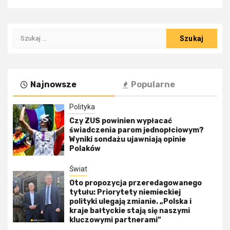
Szukaj:
Najnowsze
Popularne
Polityka
Czy ZUS powinien wypłacać
świadczenia parom jednopłciowym?
Wyniki sondażu ujawniają opinie
Polaków
Świat
Oto propozycja przeredagowanego
tytułu: Priorytety niemieckiej
polityki ulegają zmianie. „Polska i
kraje bałtyckie stają się naszymi
kluczowymi partnerami”