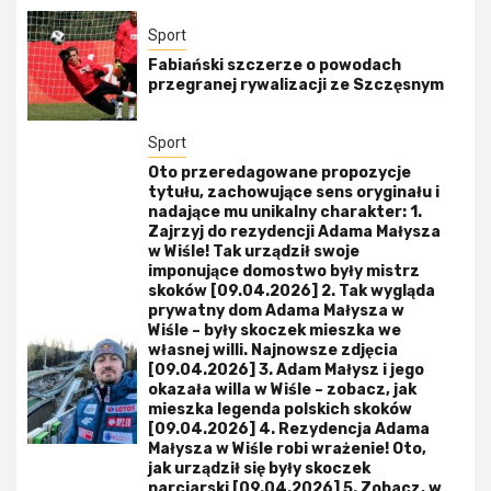
Sport
Fabiański szczerze o powodach
przegranej rywalizacji ze Szczęsnym
Sport
Oto przeredagowane propozycje
tytułu, zachowujące sens oryginału i
nadające mu unikalny charakter: 1.
Zajrzyj do rezydencji Adama Małysza
w Wiśle! Tak urządził swoje
imponujące domostwo były mistrz
skoków [09.04.2026] 2. Tak wygląda
prywatny dom Adama Małysza w
Wiśle – były skoczek mieszka we
własnej willi. Najnowsze zdjęcia
[09.04.2026] 3. Adam Małysz i jego
okazała willa w Wiśle – zobacz, jak
mieszka legenda polskich skoków
[09.04.2026] 4. Rezydencja Adama
Małysza w Wiśle robi wrażenie! Oto,
jak urządził się były skoczek
narciarski [09.04.2026] 5. Zobacz, w