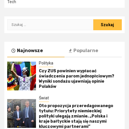
Tech
Szukaj:
Najnowsze
Popularne
Polityka
Czy ZUS powinien wypłacać
świadczenia parom jednopłciowym?
Wyniki sondażu ujawniają opinie
Polaków
Świat
Oto propozycja przeredagowanego
tytułu: Priorytety niemieckiej
polityki ulegają zmianie. „Polska i
kraje bałtyckie stają się naszymi
kluczowymi partnerami”