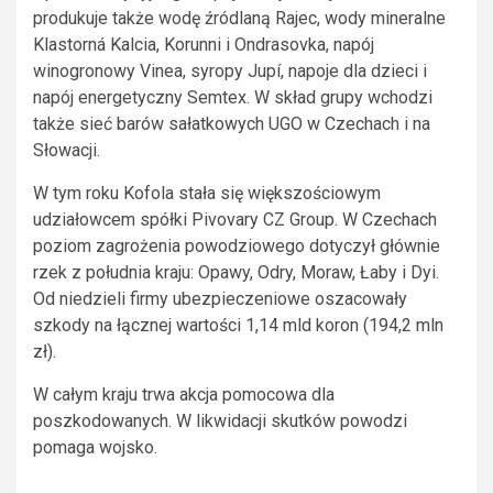
produkuje także wodę źródlaną Rajec, wody mineralne
Klastorná Kalcia, Korunni i Ondrasovka, napój
winogronowy Vinea, syropy Jupí, napoje dla dzieci i
napój energetyczny Semtex. W skład grupy wchodzi
także sieć barów sałatkowych UGO w Czechach i na
Słowacji.
W tym roku Kofola stała się większościowym
udziałowcem spółki Pivovary CZ Group. W Czechach
poziom zagrożenia powodziowego dotyczył głównie
rzek z południa kraju: Opawy, Odry, Moraw, Łaby i Dyi.
Od niedzieli firmy ubezpieczeniowe oszacowały
szkody na łącznej wartości 1,14 mld koron (194,2 mln
zł).
W całym kraju trwa akcja pomocowa dla
poszkodowanych. W likwidacji skutków powodzi
pomaga wojsko.