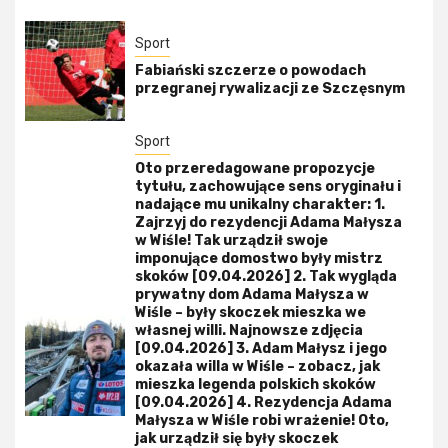
Sport
Fabiański szczerze o powodach
przegranej rywalizacji ze Szczęsnym
Sport
Oto przeredagowane propozycje
tytułu, zachowujące sens oryginału i
nadające mu unikalny charakter: 1.
Zajrzyj do rezydencji Adama Małysza
w Wiśle! Tak urządził swoje
imponujące domostwo były mistrz
skoków [09.04.2026] 2. Tak wygląda
prywatny dom Adama Małysza w
Wiśle – były skoczek mieszka we
własnej willi. Najnowsze zdjęcia
[09.04.2026] 3. Adam Małysz i jego
okazała willa w Wiśle – zobacz, jak
mieszka legenda polskich skoków
[09.04.2026] 4. Rezydencja Adama
Małysza w Wiśle robi wrażenie! Oto,
jak urządził się były skoczek