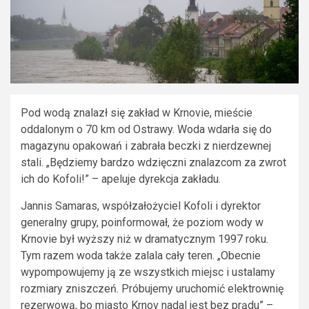
Pod wodą znalazł się zakład w Krnovie, mieście
oddalonym o 70 km od Ostrawy. Woda wdarła się do
magazynu opakowań i zabrała beczki z nierdzewnej
stali. „Będziemy bardzo wdzięczni znalazcom za zwrot
ich do Kofoli!” – apeluje dyrekcja zakładu.
Jannis Samaras, współzałożyciel Kofoli i dyrektor
generalny grupy, poinformował, że poziom wody w
Krnovie był wyższy niż w dramatycznym 1997 roku.
Tym razem woda także zalala cały teren. „Obecnie
wypompowujemy ją ze wszystkich miejsc i ustalamy
rozmiary zniszczeń. Próbujemy uruchomić elektrownię
rezerwową, bo miasto Krnov nadal jest bez prądu” –