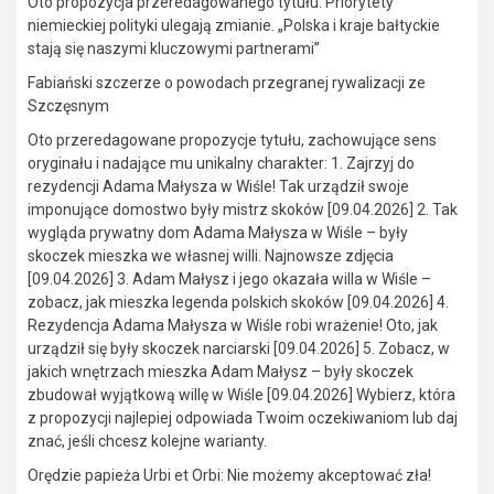
Oto propozycja przeredagowanego tytułu: Priorytety
niemieckiej polityki ulegają zmianie. „Polska i kraje bałtyckie
stają się naszymi kluczowymi partnerami”
Fabiański szczerze o powodach przegranej rywalizacji ze
Szczęsnym
Oto przeredagowane propozycje tytułu, zachowujące sens
oryginału i nadające mu unikalny charakter: 1. Zajrzyj do
rezydencji Adama Małysza w Wiśle! Tak urządził swoje
imponujące domostwo były mistrz skoków [09.04.2026] 2. Tak
wygląda prywatny dom Adama Małysza w Wiśle – były
skoczek mieszka we własnej willi. Najnowsze zdjęcia
[09.04.2026] 3. Adam Małysz i jego okazała willa w Wiśle –
zobacz, jak mieszka legenda polskich skoków [09.04.2026] 4.
Rezydencja Adama Małysza w Wiśle robi wrażenie! Oto, jak
urządził się były skoczek narciarski [09.04.2026] 5. Zobacz, w
jakich wnętrzach mieszka Adam Małysz – były skoczek
zbudował wyjątkową willę w Wiśle [09.04.2026] Wybierz, która
z propozycji najlepiej odpowiada Twoim oczekiwaniom lub daj
znać, jeśli chcesz kolejne warianty.
Orędzie papieża Urbi et Orbi: Nie możemy akceptować zła!