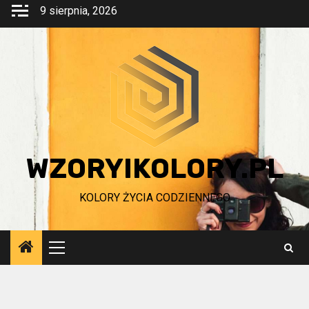
Przejdź
9 sierpnia, 2026
do
treści
WZORYIKOLORY.PL
KOLORY ŻYCIA CODZIENNEGO
Menu
główne