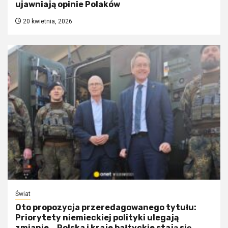
ujawniają opinie Polaków
20 kwietnia, 2026
Świat
Oto propozycja przeredagowanego tytułu:
Priorytety niemieckiej polityki ulegają
zmianie. „Polska i kraje bałtyckie stają się