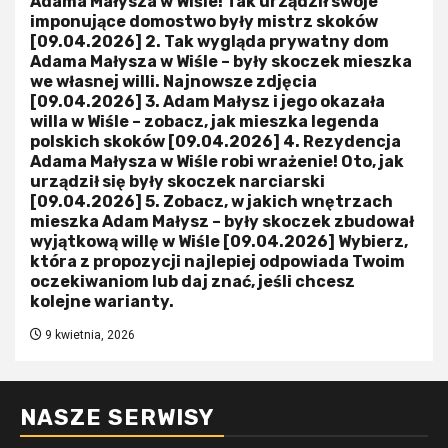
Adama Małysza w Wiśle! Tak urządził swoje
imponujące domostwo były mistrz skoków
[09.04.2026] 2. Tak wygląda prywatny dom
Adama Małysza w Wiśle – były skoczek mieszka
we własnej willi. Najnowsze zdjęcia
[09.04.2026] 3. Adam Małysz i jego okazała
willa w Wiśle – zobacz, jak mieszka legenda
polskich skoków [09.04.2026] 4. Rezydencja
Adama Małysza w Wiśle robi wrażenie! Oto, jak
urządził się były skoczek narciarski
[09.04.2026] 5. Zobacz, w jakich wnętrzach
mieszka Adam Małysz – były skoczek zbudował
wyjątkową willę w Wiśle [09.04.2026] Wybierz,
która z propozycji najlepiej odpowiada Twoim
oczekiwaniom lub daj znać, jeśli chcesz
kolejne warianty.
9 kwietnia, 2026
NASZE SERWISY