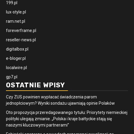
199.pl
lux-style.pl
ram.net.pl
foreverframe.pl
reseller-news.pl
digitalbox.pl
e-bloger.pl
localwire.pl
gp7.pl
OSTATNIE WPISY
Czy ZUS powinien wypłacać świadczenia parom
jednopłciowym? Wyniki sondażu ujawniają opinie Polaków
Oto propozycja przeredagowanego tytułu: Priorytety niemieckiej
polityki ulegają zmianie. „Polska i kraje bałtyckie stają się
naszymi kluczowymi partnerami”