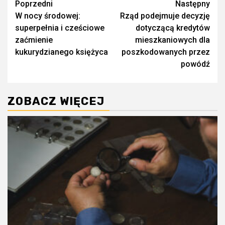
Zobacz
Poprzedni
Następny
W nocy środowej:
Rząd podejmuje decyzję
wpisy
superpełnia i cześciowe
dotyczącą kredytów
zaćmienie
mieszkaniowych dla
kukurydzianego księżyca
poszkodowanych przez
powódź
ZOBACZ WIĘCEJ