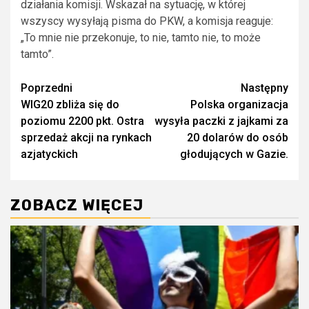
działania komisji. Wskazał na sytuację, w której
wszyscy wysyłają pisma do PKW, a komisja reaguje:
„To mnie nie przekonuje, to nie, tamto nie, to może
tamto”.
Zobacz
Poprzedni
Następny
WIG20 zbliża się do
Polska organizacja
wpisy
poziomu 2200 pkt. Ostra
wysyła paczki z jajkami za
sprzedaż akcji na rynkach
20 dolarów do osób
azjatyckich
głodujących w Gazie.
ZOBACZ WIĘCEJ