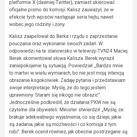
platformie X (dawniej Twitter), zamiast skierować
oficjalne pismo do komisji. Kalisz zauważył, że w
efekcie tych wpisów następuje seria hejtu, nawet
wobec jego rodziny i żony.
Kalisz zaapelował do Berka i rządu o zaprzestanie
pouczania oraz wykonanie swoich zadań. W
odpowiedzi na te stanowisko w telewizji TVN24 Maciej
Berek skomentował słowa Kalisza. Berek wyraził
zaniepokojenie tą sytuacją. Powiedział: „Bardzo mnie
to martwi w wielu wymiarach, bo nie jest moją intencją
obrażanie kogokolwiek. Zadaję pytania i przedstawiam
swoje interpretacje. Myślę, że do tego jestem
uprawniony. Staram się nikogo nie obrazić”.
Jednocześnie podkreślił, że działania PKW nie są
czytelne dla obywateli. Minister stwierdził: „Myślę, że
brakuje adekwatnego wyjaśnienia, co się dzieje, jakie
są zadania, jakie są możliwości i co komisja z tym
robi”. Berek ocenił również, jak obecnie postrzegane są