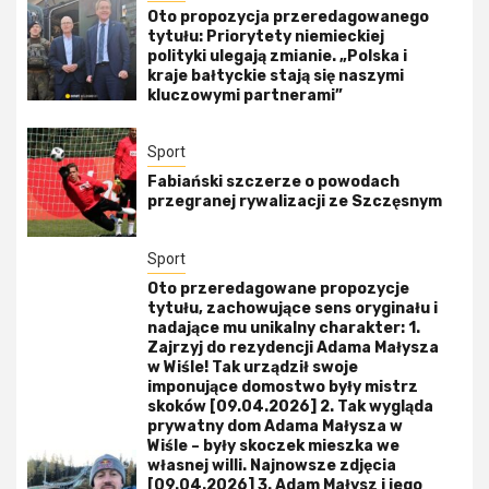
Oto propozycja przeredagowanego
tytułu: Priorytety niemieckiej
polityki ulegają zmianie. „Polska i
kraje bałtyckie stają się naszymi
kluczowymi partnerami”
Sport
Fabiański szczerze o powodach
przegranej rywalizacji ze Szczęsnym
Sport
Oto przeredagowane propozycje
tytułu, zachowujące sens oryginału i
nadające mu unikalny charakter: 1.
Zajrzyj do rezydencji Adama Małysza
w Wiśle! Tak urządził swoje
imponujące domostwo były mistrz
skoków [09.04.2026] 2. Tak wygląda
prywatny dom Adama Małysza w
Wiśle – były skoczek mieszka we
własnej willi. Najnowsze zdjęcia
[09.04.2026] 3. Adam Małysz i jego