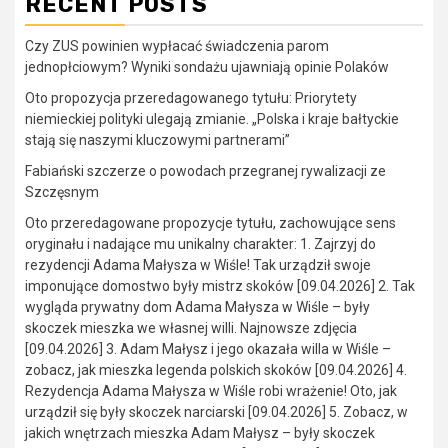
RECENT POSTS
Czy ZUS powinien wypłacać świadczenia parom
jednopłciowym? Wyniki sondażu ujawniają opinie Polaków
Oto propozycja przeredagowanego tytułu: Priorytety
niemieckiej polityki ulegają zmianie. „Polska i kraje bałtyckie
stają się naszymi kluczowymi partnerami”
Fabiański szczerze o powodach przegranej rywalizacji ze
Szczęsnym
Oto przeredagowane propozycje tytułu, zachowujące sens
oryginału i nadające mu unikalny charakter: 1. Zajrzyj do
rezydencji Adama Małysza w Wiśle! Tak urządził swoje
imponujące domostwo były mistrz skoków [09.04.2026] 2. Tak
wygląda prywatny dom Adama Małysza w Wiśle – były
skoczek mieszka we własnej willi. Najnowsze zdjęcia
[09.04.2026] 3. Adam Małysz i jego okazała willa w Wiśle –
zobacz, jak mieszka legenda polskich skoków [09.04.2026] 4.
Rezydencja Adama Małysza w Wiśle robi wrażenie! Oto, jak
urządził się były skoczek narciarski [09.04.2026] 5. Zobacz, w
jakich wnętrzach mieszka Adam Małysz – były skoczek