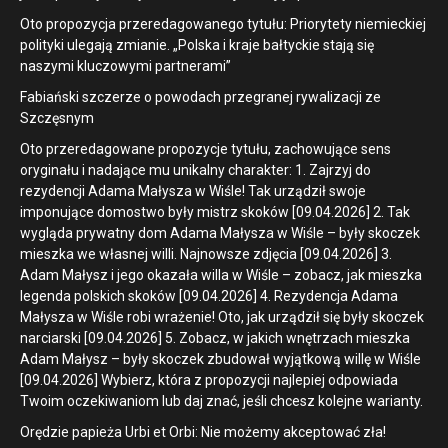
Oto propozycja przeredagowanego tytułu: Priorytety niemieckiej
polityki ulegają zmianie. „Polska i kraje bałtyckie stają się
naszymi kluczowymi partnerami”
Fabiański szczerze o powodach przegranej rywalizacji ze
Szczęsnym
Oto przeredagowane propozycje tytułu, zachowujące sens
oryginału i nadające mu unikalny charakter: 1. Zajrzyj do
rezydencji Adama Małysza w Wiśle! Tak urządził swoje
imponujące domostwo były mistrz skoków [09.04.2026] 2. Tak
wygląda prywatny dom Adama Małysza w Wiśle – były skoczek
mieszka we własnej willi. Najnowsze zdjęcia [09.04.2026] 3.
Adam Małysz i jego okazała willa w Wiśle – zobacz, jak mieszka
legenda polskich skoków [09.04.2026] 4. Rezydencja Adama
Małysza w Wiśle robi wrażenie! Oto, jak urządził się były skoczek
narciarski [09.04.2026] 5. Zobacz, w jakich wnętrzach mieszka
Adam Małysz – były skoczek zbudował wyjątkową willę w Wiśle
[09.04.2026] Wybierz, która z propozycji najlepiej odpowiada
Twoim oczekiwaniom lub daj znać, jeśli chcesz kolejne warianty.
Orędzie papieża Urbi et Orbi: Nie możemy akceptować zła!