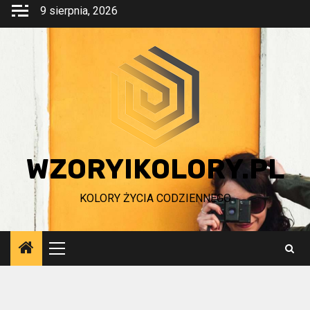
Przejdź
9 sierpnia, 2026
do
treści
WZORYIKOLORY.PL
KOLORY ŻYCIA CODZIENNEGO
Menu
główne