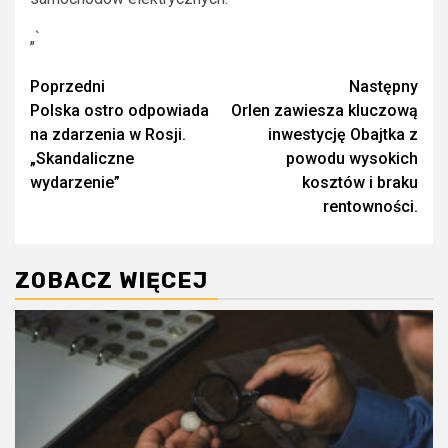
„`
Zobacz
Poprzedni
Następny
Polska ostro odpowiada
Orlen zawiesza kluczową
wpisy
na zdarzenia w Rosji.
inwestycję Obajtka z
„Skandaliczne
powodu wysokich
wydarzenie”
kosztów i braku
rentowności.
ZOBACZ WIĘCEJ