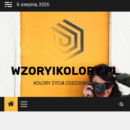
Przejdź
6 sierpnia, 2026
do
treści
WZORYIKOLORY.PL
KOLORY ŻYCIA CODZIENNEGO
Menu
główne