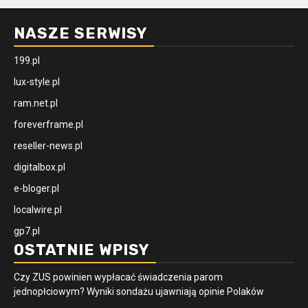
NASZE SERWISY
199.pl
lux-style.pl
ram.net.pl
foreverframe.pl
reseller-news.pl
digitalbox.pl
e-bloger.pl
localwire.pl
gp7.pl
OSTATNIE WPISY
Czy ZUS powinien wypłacać świadczenia parom
jednopłciowym? Wyniki sondażu ujawniają opinie Polaków