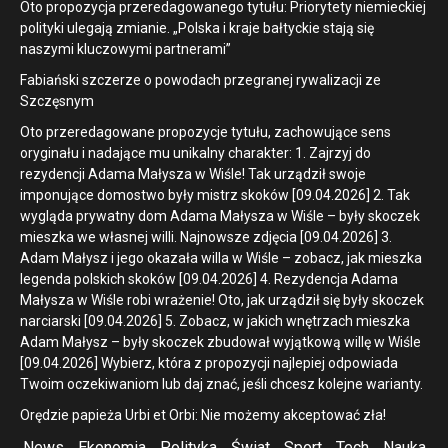
Oto propozycja przeredagowanego tytułu: Priorytety niemieckiej
polityki ulegają zmianie. „Polska i kraje bałtyckie stają się
naszymi kluczowymi partnerami”
Fabiański szczerze o powodach przegranej rywalizacji ze
Szczęsnym
Oto przeredagowane propozycje tytułu, zachowujące sens
oryginału i nadające mu unikalny charakter: 1. Zajrzyj do
rezydencji Adama Małysza w Wiśle! Tak urządził swoje
imponujące domostwo były mistrz skoków [09.04.2026] 2. Tak
wygląda prywatny dom Adama Małysza w Wiśle – były skoczek
mieszka we własnej willi. Najnowsze zdjęcia [09.04.2026] 3.
Adam Małysz i jego okazała willa w Wiśle – zobacz, jak mieszka
legenda polskich skoków [09.04.2026] 4. Rezydencja Adama
Małysza w Wiśle robi wrażenie! Oto, jak urządził się były skoczek
narciarski [09.04.2026] 5. Zobacz, w jakich wnętrzach mieszka
Adam Małysz – były skoczek zbudował wyjątkową willę w Wiśle
[09.04.2026] Wybierz, która z propozycji najlepiej odpowiada
Twoim oczekiwaniom lub daj znać, jeśli chcesz kolejne warianty.
Orędzie papieża Urbi et Orbi: Nie możemy akceptować zła!
News
Ekonomia
Polityka
Świat
Sport
Tech
Nauka