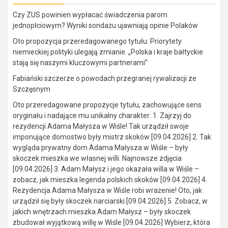
Czy ZUS powinien wypłacać świadczenia parom
jednopłciowym? Wyniki sondażu ujawniają opinie Polaków
Oto propozycja przeredagowanego tytułu: Priorytety
niemieckiej polityki ulegają zmianie. „Polska i kraje bałtyckie
stają się naszymi kluczowymi partnerami”
Fabiański szczerze o powodach przegranej rywalizacji ze
Szczęsnym
Oto przeredagowane propozycje tytułu, zachowujące sens
oryginału i nadające mu unikalny charakter: 1. Zajrzyj do
rezydencji Adama Małysza w Wiśle! Tak urządził swoje
imponujące domostwo były mistrz skoków [09.04.2026] 2. Tak
wygląda prywatny dom Adama Małysza w Wiśle – były
skoczek mieszka we własnej willi. Najnowsze zdjęcia
[09.04.2026] 3. Adam Małysz i jego okazała willa w Wiśle –
zobacz, jak mieszka legenda polskich skoków [09.04.2026] 4.
Rezydencja Adama Małysza w Wiśle robi wrażenie! Oto, jak
urządził się były skoczek narciarski [09.04.2026] 5. Zobacz, w
jakich wnętrzach mieszka Adam Małysz – były skoczek
zbudował wyjątkową willę w Wiśle [09.04.2026] Wybierz, która