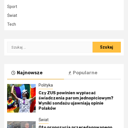
Sport
Świat
Tech
Szukaj:
Najnowsze
Popularne
Polityka
Czy ZUS powinien wypłacać
świadczenia parom jednopłciowym?
Wyniki sondażu ujawniają opinie
Polaków
Świat
Oto propozycja przeredagowanego