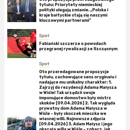
tytułu: Priorytety niemieckiej
polityki ulegają zmianie. „Polska i
kraje bałtyckie stają się naszymi
kluczowymi partnerami”
Sport
Fabiański szczerze o powodach
przegranej rywalizacji ze Szczęsnym
Sport
Oto przeredagowane propozycje
tytułu, zachowujące sens oryginału i
nadające mu unikalny charakter: 1.
Zajrzyj do rezydencji Adama Małysza
w Wiśle! Tak urządził swoje
imponujące domostwo były mistrz
skoków [09.04.2026] 2. Tak wygląda
prywatny dom Adama Małysza w
Wiśle – były skoczek mieszka we
własnej willi. Najnowsze zdjęcia
[09.04.2026] 3. Adam Małysz i jego
okazała willa w Wiśle – zobacz, jak