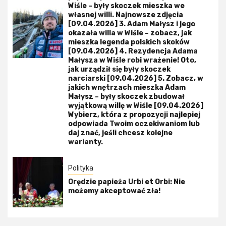
Wiśle – były skoczek mieszka we
własnej willi. Najnowsze zdjęcia
[09.04.2026] 3. Adam Małysz i jego
okazała willa w Wiśle – zobacz, jak
mieszka legenda polskich skoków
[09.04.2026] 4. Rezydencja Adama
Małysza w Wiśle robi wrażenie! Oto,
jak urządził się były skoczek
narciarski [09.04.2026] 5. Zobacz, w
jakich wnętrzach mieszka Adam
Małysz – były skoczek zbudował
wyjątkową willę w Wiśle [09.04.2026]
Wybierz, która z propozycji najlepiej
odpowiada Twoim oczekiwaniom lub
daj znać, jeśli chcesz kolejne
warianty.
Polityka
Orędzie papieża Urbi et Orbi: Nie
możemy akceptować zła!