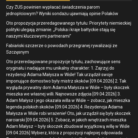
Czy ZUS powinien wypłacać świadczenia parom
jednopłciowym? Wyniki sondażu ujawniają opinie Polaków
Oto propozycja przeredagowanego tytułu: Priorytety niemieckiej
polityki ulegają zmianie. „Polska i kraje bałtyckie stają się
naszymi kluczowymi partnerami”
Fabiański szczerze o powodach przegranej rywalizacji ze
Szczęsnym
Oto przeredagowane propozycje tytułu, zachowujące sens
oryginału i nadające mu unikalny charakter: 1. Zajrzyj do
rezydencji Adama Małysza w Wiśle! Tak urządził swoje
imponujące domostwo były mistrz skoków [09.04.2026] 2. Tak
wygląda prywatny dom Adama Małysza w Wiśle – były skoczek
mieszka we własnej willi. Najnowsze zdjęcia [09.04.2026] 3.
Adam Małysz i jego okazała willa w Wiśle – zobacz, jak mieszka
legenda polskich skoków [09.04.2026] 4. Rezydencja Adama
Małysza w Wiśle robi wrażenie! Oto, jak urządził się były skoczek
narciarski [09.04.2026] 5. Zobacz, w jakich wnętrzach mieszka
Adam Małysz – były skoczek zbudował wyjątkową willę w Wiśle
[09.04.2026] Wybierz, która z propozycji najlepiej odpowiada