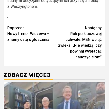
trudnymi decyzjami dotyczącymi ich przyszłych relacji
z Waszyngtonem.
„`
Zobacz
Poprzedni
Następny
Nowy trener Widzewa –
Rok po kluczowej
wpisy
znamy datę ogłoszenia
uchwale: MEN wciąż
zwleka. „Nie wiedzą, czy
powinni wypłacać
nauczycielom”
ZOBACZ WIĘCEJ