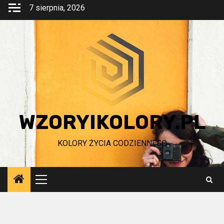
Przejdź
7 sierpnia, 2026
do
treści
WZORYIKOLORY.PL
KOLORY ŻYCIA CODZIENNEGO
Menu
główne