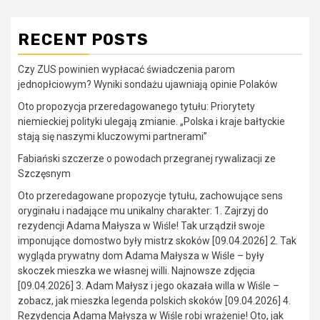
RECENT POSTS
Czy ZUS powinien wypłacać świadczenia parom
jednopłciowym? Wyniki sondażu ujawniają opinie Polaków
Oto propozycja przeredagowanego tytułu: Priorytety
niemieckiej polityki ulegają zmianie. „Polska i kraje bałtyckie
stają się naszymi kluczowymi partnerami”
Fabiański szczerze o powodach przegranej rywalizacji ze
Szczęsnym
Oto przeredagowane propozycje tytułu, zachowujące sens
oryginału i nadające mu unikalny charakter: 1. Zajrzyj do
rezydencji Adama Małysza w Wiśle! Tak urządził swoje
imponujące domostwo były mistrz skoków [09.04.2026] 2. Tak
wygląda prywatny dom Adama Małysza w Wiśle – były
skoczek mieszka we własnej willi. Najnowsze zdjęcia
[09.04.2026] 3. Adam Małysz i jego okazała willa w Wiśle –
zobacz, jak mieszka legenda polskich skoków [09.04.2026] 4.
Rezydencja Adama Małysza w Wiśle robi wrażenie! Oto, jak