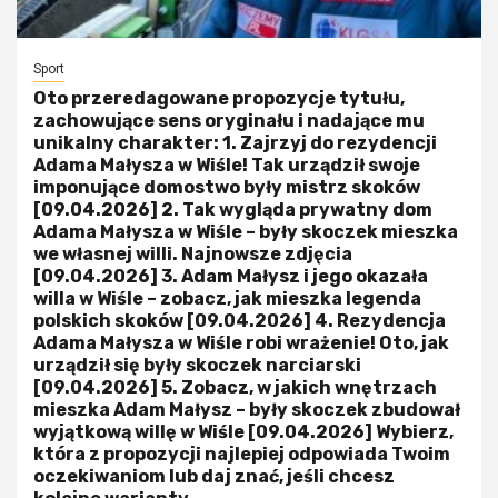
Sport
Oto przeredagowane propozycje tytułu,
zachowujące sens oryginału i nadające mu
unikalny charakter: 1. Zajrzyj do rezydencji
Adama Małysza w Wiśle! Tak urządził swoje
imponujące domostwo były mistrz skoków
[09.04.2026] 2. Tak wygląda prywatny dom
Adama Małysza w Wiśle – były skoczek mieszka
we własnej willi. Najnowsze zdjęcia
[09.04.2026] 3. Adam Małysz i jego okazała
willa w Wiśle – zobacz, jak mieszka legenda
polskich skoków [09.04.2026] 4. Rezydencja
Adama Małysza w Wiśle robi wrażenie! Oto, jak
urządził się były skoczek narciarski
[09.04.2026] 5. Zobacz, w jakich wnętrzach
mieszka Adam Małysz – były skoczek zbudował
wyjątkową willę w Wiśle [09.04.2026] Wybierz,
która z propozycji najlepiej odpowiada Twoim
oczekiwaniom lub daj znać, jeśli chcesz