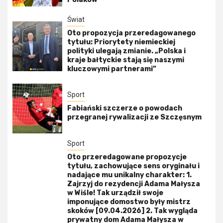
Świat
Oto propozycja przeredagowanego
tytułu: Priorytety niemieckiej
polityki ulegają zmianie. „Polska i
kraje bałtyckie stają się naszymi
kluczowymi partnerami”
Sport
Fabiański szczerze o powodach
przegranej rywalizacji ze Szczęsnym
Sport
Oto przeredagowane propozycje
tytułu, zachowujące sens oryginału i
nadające mu unikalny charakter: 1.
Zajrzyj do rezydencji Adama Małysza
w Wiśle! Tak urządził swoje
imponujące domostwo były mistrz
skoków [09.04.2026] 2. Tak wygląda
prywatny dom Adama Małysza w