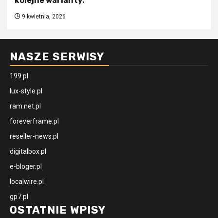
kolejne warianty.
9 kwietnia, 2026
NASZE SERWISY
199.pl
lux-style.pl
ram.net.pl
foreverframe.pl
reseller-news.pl
digitalbox.pl
e-bloger.pl
localwire.pl
gp7.pl
OSTATNIE WPISY