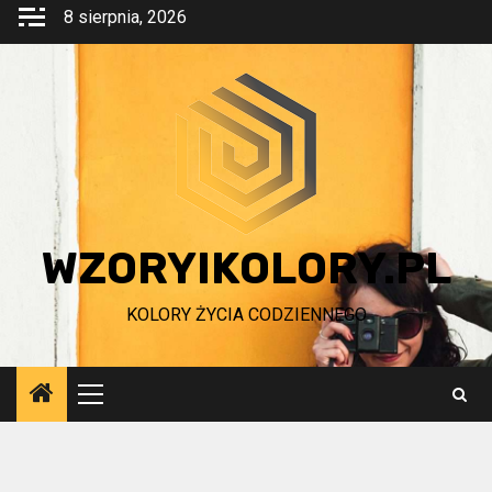
Przejdź
8 sierpnia, 2026
do
treści
WZORYIKOLORY.PL
KOLORY ŻYCIA CODZIENNEGO
Menu
główne