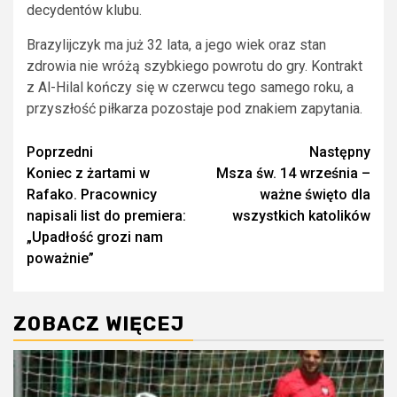
decydentów klubu.
Brazylijczyk ma już 32 lata, a jego wiek oraz stan
zdrowia nie wróżą szybkiego powrotu do gry. Kontrakt
z Al-Hilal kończy się w czerwcu tego samego roku, a
przyszłość piłkarza pozostaje pod znakiem zapytania.
Zobacz
Poprzedni
Następny
Koniec z żartami w
Msza św. 14 września –
wpisy
Rafako. Pracownicy
ważne święto dla
napisali list do premiera:
wszystkich katolików
„Upadłość grozi nam
poważnie”
ZOBACZ WIĘCEJ