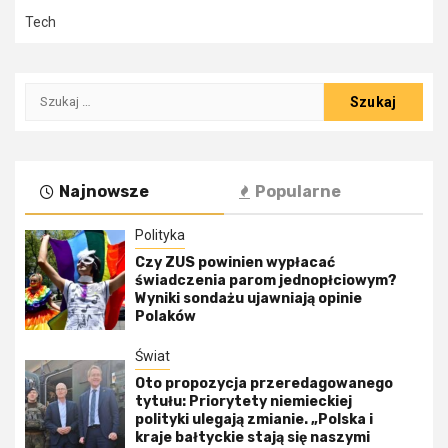
Tech
Szukaj:
Najnowsze
Popularne
Polityka
Czy ZUS powinien wypłacać
świadczenia parom jednopłciowym?
Wyniki sondażu ujawniają opinie
Polaków
Świat
Oto propozycja przeredagowanego
tytułu: Priorytety niemieckiej
polityki ulegają zmianie. „Polska i
kraje bałtyckie stają się naszymi