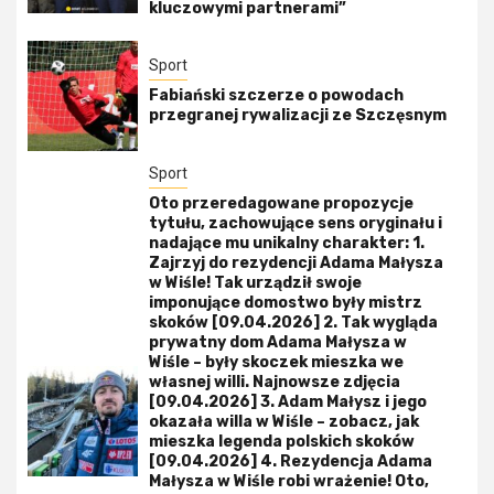
kluczowymi partnerami”
Sport
Fabiański szczerze o powodach
przegranej rywalizacji ze Szczęsnym
Sport
Oto przeredagowane propozycje
tytułu, zachowujące sens oryginału i
nadające mu unikalny charakter: 1.
Zajrzyj do rezydencji Adama Małysza
w Wiśle! Tak urządził swoje
imponujące domostwo były mistrz
skoków [09.04.2026] 2. Tak wygląda
prywatny dom Adama Małysza w
Wiśle – były skoczek mieszka we
własnej willi. Najnowsze zdjęcia
[09.04.2026] 3. Adam Małysz i jego
okazała willa w Wiśle – zobacz, jak
mieszka legenda polskich skoków
[09.04.2026] 4. Rezydencja Adama
Małysza w Wiśle robi wrażenie! Oto,