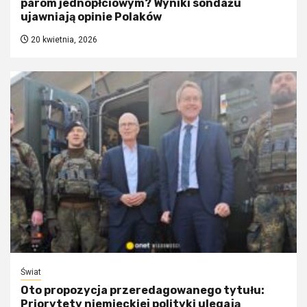
parom jednopłciowym? Wyniki sondażu
ujawniają opinie Polaków
20 kwietnia, 2026
Świat
Oto propozycja przeredagowanego tytułu:
Priorytety niemieckiej polityki ulegają