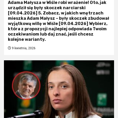
Adama Małysza w Wiśle robi wrażenie! Oto, jak
urządził się były skoczek narciarski
[09.04.2026] 5. Zobacz, w jakich wnętrzach
mieszka Adam Małysz – były skoczek zbudował
wyjątkową willę w Wiśle [09.04.2026] Wybierz,
która z propozycji najlepiej odpowiada Twoim
oczekiwaniom lub daj znać, jeśli chcesz
kolejne warianty.
9 kwietnia, 2026