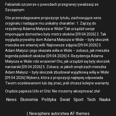
Fabiański szczerze o powodach przegranej rywalizacji ze
Szczęsnym
Oto przeredagowane propozycje tytułu, zachowujące sens
oryginału i nadające mu unikalny charakter: 1. Zajrzyj do
rezydencji Adama Małysza w Wiśle! Tak urządził swoje
imponujące domostwo były mistrz skoków [09.04.2026] 2. Tak
wygląda prywatny dom Adama Małysza w Wiśle – były skoczek
mieszka we własnej willi. Najnowsze zdjęcia [09.04.2026] 3.
Adam Małysz i jego okazała willa w Wiśle – zobacz, jak mieszka
legenda polskich skoków [09.04.2026] 4. Rezydencja Adama
Małysza w Wiśle robi wrażenie! Oto, jak urządził się były skoczek
narciarski [09.04.2026] 5. Zobacz, w jakich wnętrzach mieszka
Adam Małysz – były skoczek zbudował wyjątkową willę w Wiśle
[09.04.2026] Wybierz, która z propozycji najlepiej odpowiada
Twoim oczekiwaniom lub daj znać, jeśli chcesz kolejne warianty.
Orędzie papieża Urbi et Orbi: Nie możemy akceptować zła!
News
Ekonomia
Polityka
Świat
Sport
Tech
Nauka
|
Newsphere
autorstwa AF themes