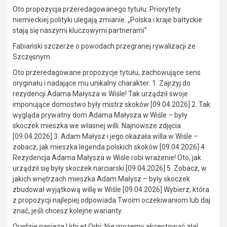
Oto propozycja przeredagowanego tytułu: Priorytety
niemieckiej polityki ulegają zmianie. „Polska i kraje bałtyckie
stają się naszymi kluczowymi partnerami”
Fabiański szczerze o powodach przegranej rywalizacji ze
Szczęsnym
Oto przeredagowane propozycje tytułu, zachowujące sens
oryginału i nadające mu unikalny charakter: 1. Zajrzyj do
rezydencji Adama Małysza w Wiśle! Tak urządził swoje
imponujące domostwo były mistrz skoków [09.04.2026] 2. Tak
wygląda prywatny dom Adama Małysza w Wiśle – były
skoczek mieszka we własnej willi. Najnowsze zdjęcia
[09.04.2026] 3. Adam Małysz i jego okazała willa w Wiśle –
zobacz, jak mieszka legenda polskich skoków [09.04.2026] 4.
Rezydencja Adama Małysza w Wiśle robi wrażenie! Oto, jak
urządził się były skoczek narciarski [09.04.2026] 5. Zobacz, w
jakich wnętrzach mieszka Adam Małysz – były skoczek
zbudował wyjątkową willę w Wiśle [09.04.2026] Wybierz, która
z propozycji najlepiej odpowiada Twoim oczekiwaniom lub daj
znać, jeśli chcesz kolejne warianty.
Orędzie papieża Urbi et Orbi: Nie możemy akceptować zła!