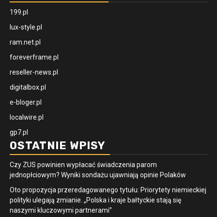
199.pl
lux-style.pl
ram.net.pl
foreverframe.pl
reseller-news.pl
digitalbox.pl
e-bloger.pl
localwire.pl
gp7.pl
OSTATNIE WPISY
Czy ZUS powinien wypłacać świadczenia parom
jednopłciowym? Wyniki sondażu ujawniają opinie Polaków
Oto propozycja przeredagowanego tytułu: Priorytety niemieckiej
polityki ulegają zmianie. „Polska i kraje bałtyckie stają się
naszymi kluczowymi partnerami”