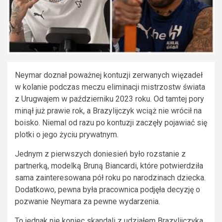
Neymar doznał poważnej kontuzji zerwanych więzadeł
w kolanie podczas meczu eliminacji mistrzostw świata
z Urugwajem w październiku 2023 roku. Od tamtej pory
minął już prawie rok, a Brazylijczyk wciąż nie wrócił na
boisko. Niemal od razu po kontuzji zaczęły pojawiać się
plotki o jego życiu prywatnym.
Jednym z pierwszych doniesień było rozstanie z
partnerką, modelką Bruną Biancardi, które potwierdziła
sama zainteresowana pół roku po narodzinach dziecka.
Dodatkowo, pewna była pracownica podjęła decyzję o
pozwanie Neymara za pewne wydarzenia.
To jednak nie koniec skandali z udziałem Brazylijczyka.