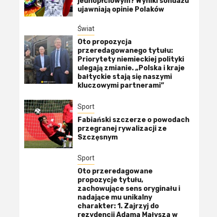
jednopłciowym? Wyniki sondażu
ujawniają opinie Polaków
Świat
Oto propozycja
przeredagowanego tytułu:
Priorytety niemieckiej polityki
ulegają zmianie. „Polska i kraje
bałtyckie stają się naszymi
kluczowymi partnerami”
Sport
Fabiański szczerze o powodach
przegranej rywalizacji ze
Szczęsnym
Sport
Oto przeredagowane
propozycje tytułu,
zachowujące sens oryginału i
nadające mu unikalny
charakter: 1. Zajrzyj do
rezydencji Adama Małysza w