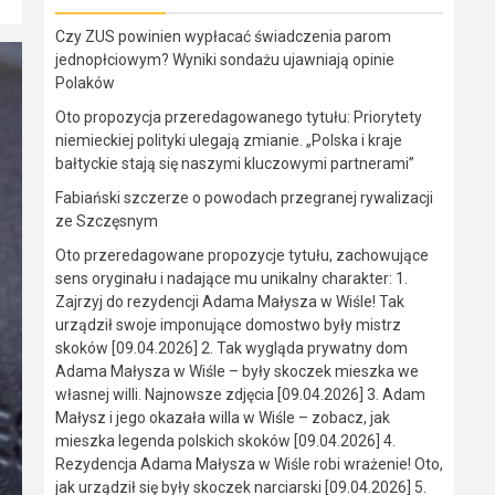
Czy ZUS powinien wypłacać świadczenia parom
jednopłciowym? Wyniki sondażu ujawniają opinie
Polaków
Oto propozycja przeredagowanego tytułu: Priorytety
niemieckiej polityki ulegają zmianie. „Polska i kraje
bałtyckie stają się naszymi kluczowymi partnerami”
Fabiański szczerze o powodach przegranej rywalizacji
ze Szczęsnym
Oto przeredagowane propozycje tytułu, zachowujące
sens oryginału i nadające mu unikalny charakter: 1.
Zajrzyj do rezydencji Adama Małysza w Wiśle! Tak
urządził swoje imponujące domostwo były mistrz
skoków [09.04.2026] 2. Tak wygląda prywatny dom
Adama Małysza w Wiśle – były skoczek mieszka we
własnej willi. Najnowsze zdjęcia [09.04.2026] 3. Adam
Małysz i jego okazała willa w Wiśle – zobacz, jak
mieszka legenda polskich skoków [09.04.2026] 4.
Rezydencja Adama Małysza w Wiśle robi wrażenie! Oto,
jak urządził się były skoczek narciarski [09.04.2026] 5.