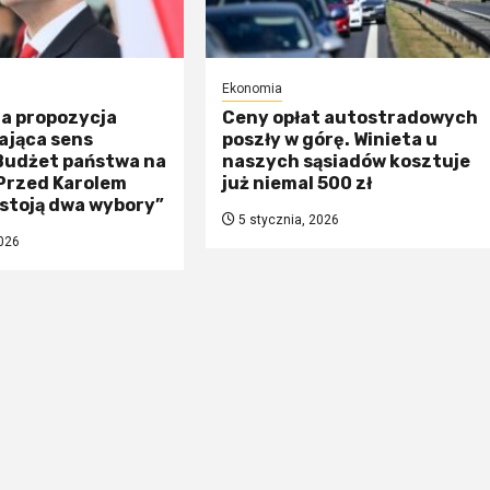
Ekonomia
na propozycja
Ceny opłat autostradowych
ająca sens
poszły w górę. Winieta u
 Budżet państwa na
naszych sąsiadów kosztuje
„Przed Karolem
już niemal 500 zł
stoją dwa wybory”
5 stycznia, 2026
026