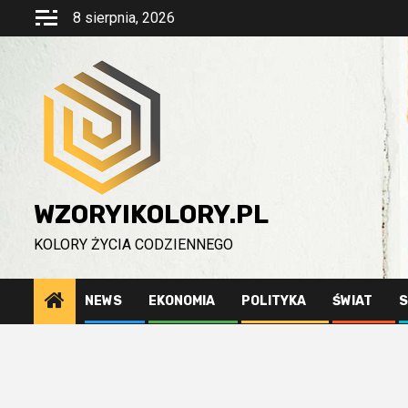
Przejdź
8 sierpnia, 2026
do
treści
WZORYIKOLORY.PL
KOLORY ŻYCIA CODZIENNEGO
NEWS
EKONOMIA
POLITYKA
ŚWIAT
S