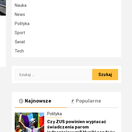
Nauka
News
Polityka
Sport
Świat
Tech
Szukaj:
Najnowsze
Popularne
Polityka
Czy ZUS powinien wypłacać
świadczenia parom