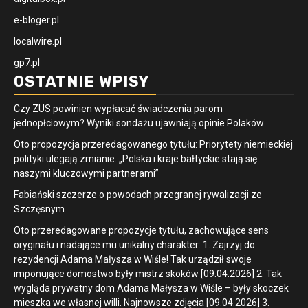
e-bloger.pl
localwire.pl
gp7.pl
OSTATNIE WPISY
Czy ZUS powinien wypłacać świadczenia parom
jednopłciowym? Wyniki sondażu ujawniają opinie Polaków
Oto propozycja przeredagowanego tytułu: Priorytety niemieckiej
polityki ulegają zmianie. „Polska i kraje bałtyckie stają się
naszymi kluczowymi partnerami”
Fabiański szczerze o powodach przegranej rywalizacji ze
Szczęsnym
Oto przeredagowane propozycje tytułu, zachowujące sens
oryginału i nadające mu unikalny charakter: 1. Zajrzyj do
rezydencji Adama Małysza w Wiśle! Tak urządził swoje
imponujące domostwo były mistrz skoków [09.04.2026] 2. Tak
wygląda prywatny dom Adama Małysza w Wiśle – były skoczek
mieszka we własnej willi. Najnowsze zdjęcia [09.04.2026] 3.