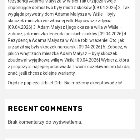
rezydencji Adama Małysza w Wiśle! Tak urządził swoje
imponujące domostwo były mistrz skoków [09.04.2026] 2. Tak
wygląda prywatny dom Adama Małysza w Wiśle – były
skoczek mieszka we własnej willi. Najnowsze zdjęcia
[09.04.2026] 3. Adam Małysz i jego okazała willa w Wiśle –
zobacz, jak mieszka legenda polskich skoków [09.04.2026] 4.
Rezydencja Adama Małysza w Wiśle robi wrażenie! Oto, jak
urządził się były skoczek narciarski [09.04.2026] 5. Zobacz, w
jakich wnętrzach mieszka Adam Małysz – były skoczek
zbudował wyjątkową willę w Wiśle [09.04.2026] Wybierz, która
z propozycji najlepiej odpowiada Twoim oczekiwaniom lub daj
znać, jeśli chcesz kolejne warianty.
Orędzie papieża Urbi et Orbi: Nie możemy akceptować zła!
RECENT COMMENTS
Brak komentarzy do wyświetlenia.