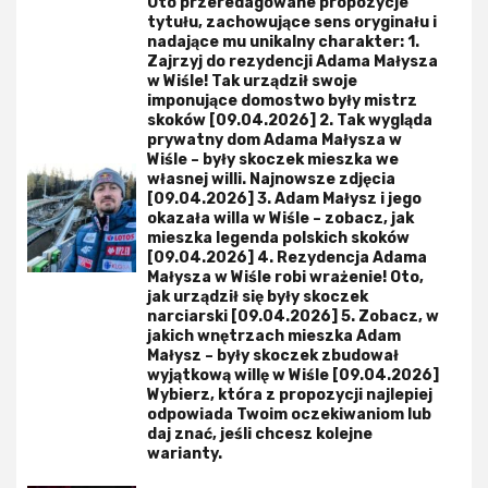
Oto przeredagowane propozycje
tytułu, zachowujące sens oryginału i
nadające mu unikalny charakter: 1.
Zajrzyj do rezydencji Adama Małysza
w Wiśle! Tak urządził swoje
imponujące domostwo były mistrz
skoków [09.04.2026] 2. Tak wygląda
prywatny dom Adama Małysza w
Wiśle – były skoczek mieszka we
własnej willi. Najnowsze zdjęcia
[09.04.2026] 3. Adam Małysz i jego
okazała willa w Wiśle – zobacz, jak
mieszka legenda polskich skoków
[09.04.2026] 4. Rezydencja Adama
Małysza w Wiśle robi wrażenie! Oto,
jak urządził się były skoczek
narciarski [09.04.2026] 5. Zobacz, w
jakich wnętrzach mieszka Adam
Małysz – były skoczek zbudował
wyjątkową willę w Wiśle [09.04.2026]
Wybierz, która z propozycji najlepiej
odpowiada Twoim oczekiwaniom lub
daj znać, jeśli chcesz kolejne
warianty.