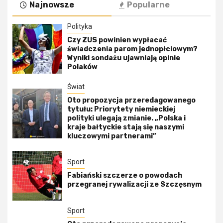
Najnowsze
Popularne
Polityka
Czy ZUS powinien wypłacać
świadczenia parom jednopłciowym?
Wyniki sondażu ujawniają opinie
Polaków
Świat
Oto propozycja przeredagowanego
tytułu: Priorytety niemieckiej
polityki ulegają zmianie. „Polska i
kraje bałtyckie stają się naszymi
kluczowymi partnerami”
Sport
Fabiański szczerze o powodach
przegranej rywalizacji ze Szczęsnym
Sport