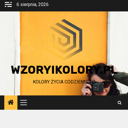
Przejdź
6 sierpnia, 2026
do
treści
WZORYIKOLORY.PL
KOLORY ŻYCIA CODZIENNEGO
Menu
główne