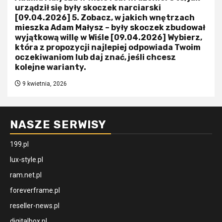
urządził się były skoczek narciarski
[09.04.2026] 5. Zobacz, w jakich wnętrzach
mieszka Adam Małysz – były skoczek zbudował
wyjątkową willę w Wiśle [09.04.2026] Wybierz,
która z propozycji najlepiej odpowiada Twoim
oczekiwaniom lub daj znać, jeśli chcesz
kolejne warianty.
9 kwietnia, 2026
NASZE SERWISY
199.pl
lux-style.pl
ram.net.pl
foreverframe.pl
reseller-news.pl
digitalbox.pl