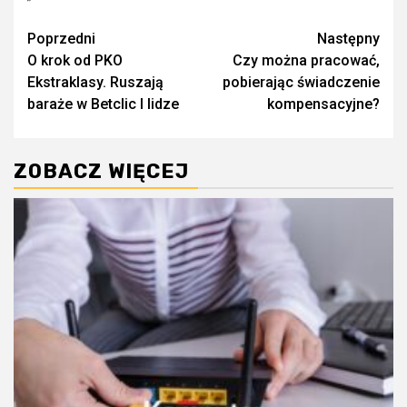
Zobacz
Poprzedni
Następny
O krok od PKO
Czy można pracować,
wpisy
Ekstraklasy. Ruszają
pobierając świadczenie
baraże w Betclic I lidze
kompensacyjne?
ZOBACZ WIĘCEJ