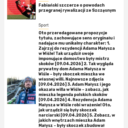
Fabiański szczerze o powodach
przegranej rywalizacji ze Szczęsnym
Sport
Oto przeredagowane propozycje
tytułu, zachowujące sens oryginału i
nadające mu unikalny charakter: 1.
Zajrzyj do rezydencji Adama Małysza
w Wiśle! Tak urządził swoje
imponujące domostwo były mistrz
skoków [09.04.2026] 2. Tak wygląda
prywatny dom Adama Małysza w
Wiśle – były skoczek mieszka we
własnej willi. Najnowsze zdjęcia
[09.04.2026] 3. Adam Małysz i jego
okazała willa w Wiśle – zobacz, jak
mieszka legenda polskich skoków
[09.04.2026] 4. Rezydencja Adama
Małysza w Wiśle robi wrażenie! Oto,
jak urządził się były skoczek
narciarski [09.04.2026] 5. Zobacz, w
jakich wnętrzach mieszka Adam
Małysz – były skoczek zbudował