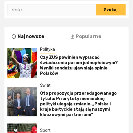
Szukaj:
Najnowsze
Popularne
Polityka
Czy ZUS powinien wypłacać
świadczenia parom jednopłciowym?
Wyniki sondażu ujawniają opinie
Polaków
Świat
Oto propozycja przeredagowanego
tytułu: Priorytety niemieckiej
polityki ulegają zmianie. „Polska i
kraje bałtyckie stają się naszymi
kluczowymi partnerami”
Sport