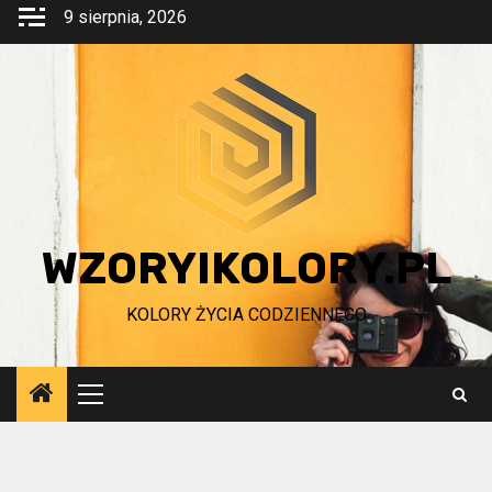
Przejdź
9 sierpnia, 2026
do
treści
WZORYIKOLORY.PL
KOLORY ŻYCIA CODZIENNEGO
Menu
główne