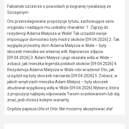
Fabiański szczerze o powodach przegranej rywalizacji ze
Szczęsnym
Oto przeredagowane propozycje tytułu, zachowujące sens
oryginału i nadające mu unikalny charakter: 1. Zajrzyj do
rezydencji Adama Małysza w Wiśle! Tak urządził swoje
imponujące domostwo były mistrz skoków [09.04.2026] 2. Tak
wygląda prywatny dom Adama Małysza w Wiśle – były
skoczek mieszka we własnej willi. Najnowsze zdjęcia
[09.04.2026] 3. Adam Małysz i jego okazała willa w Wiśle –
zobacz, jak mieszka legenda polskich skoków [09.04.2026] 4.
Rezydencja Adama Małysza w Wiśle robi wrażenie! Oto, jak
urządził się były skoczek narciarski [09.04.2026] 5. Zobacz, w
jakich wnętrzach mieszka Adam Małysz – były skoczek
zbudował wyjątkową willę w Wiśle [09.04.2026] Wybierz, która
z propozycji najlepiej odpowiada Twoim oczekiwaniom lub daj
znać, jeśli chcesz kolejne warianty.
Orędzie papieża Urbi et Orbi: Nie możemy akceptować zła!