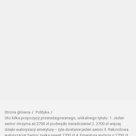
Strona główna
Polityka
Oto kilka propozycji przeredagowanego, unikalnego tytułu: 1. Jeden
senior otrzyma aż 2700 zł podwyżki świadczenia! 2. 2700 zł więcej
dzięki waloryzacji emerytury – tyle dostanie jeden senior 3. Rekordowa
waloryzacja! Senior zyska nawet 2700 zł 4. Emerytura wyższa o 2700 zł