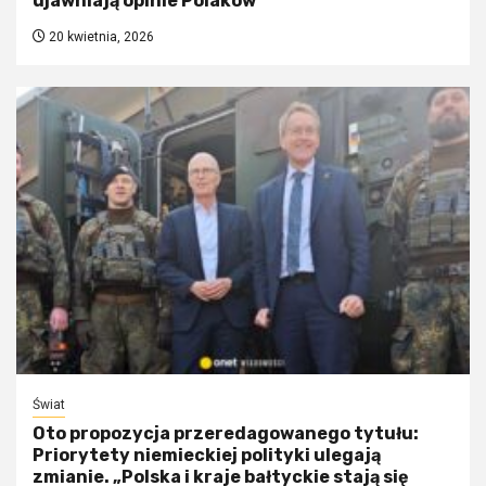
ujawniają opinie Polaków
20 kwietnia, 2026
Świat
Oto propozycja przeredagowanego tytułu:
Priorytety niemieckiej polityki ulegają
zmianie. „Polska i kraje bałtyckie stają się