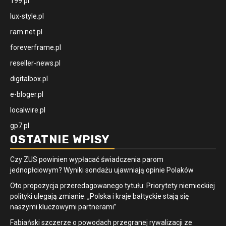
199.pl
lux-style.pl
ram.net.pl
foreverframe.pl
reseller-news.pl
digitalbox.pl
e-bloger.pl
localwire.pl
gp7.pl
OSTATNIE WPISY
Czy ZUS powinien wypłacać świadczenia parom
jednopłciowym? Wyniki sondażu ujawniają opinie Polaków
Oto propozycja przeredagowanego tytułu: Priorytety niemieckiej
polityki ulegają zmianie. „Polska i kraje bałtyckie stają się
naszymi kluczowymi partnerami”
Fabiański szczerze o powodach przegranej rywalizacji ze