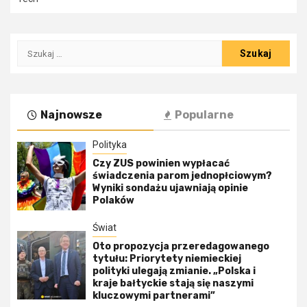
Szukaj:
Najnowsze
Popularne
Polityka
Czy ZUS powinien wypłacać
świadczenia parom jednopłciowym?
Wyniki sondażu ujawniają opinie
Polaków
Świat
Oto propozycja przeredagowanego
tytułu: Priorytety niemieckiej
polityki ulegają zmianie. „Polska i
kraje bałtyckie stają się naszymi
kluczowymi partnerami”