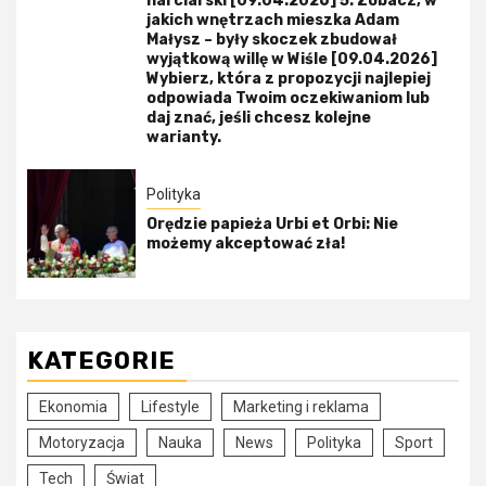
narciarski [09.04.2026] 5. Zobacz, w
jakich wnętrzach mieszka Adam
Małysz – były skoczek zbudował
wyjątkową willę w Wiśle [09.04.2026]
Wybierz, która z propozycji najlepiej
odpowiada Twoim oczekiwaniom lub
daj znać, jeśli chcesz kolejne
warianty.
Polityka
Orędzie papieża Urbi et Orbi: Nie
możemy akceptować zła!
KATEGORIE
Ekonomia
Lifestyle
Marketing i reklama
Motoryzacja
Nauka
News
Polityka
Sport
Tech
Świat