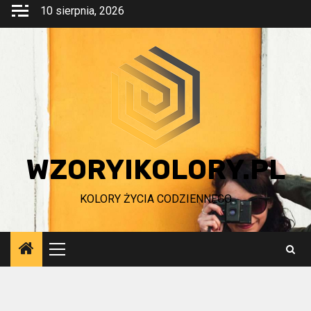
Przejdź
10 sierpnia, 2026
do
treści
WZORYIKOLORY.PL
KOLORY ŻYCIA CODZIENNEGO
Menu
główne