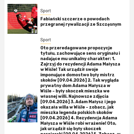
Sport
Fabiański szczerze o powodach
przegranej rywalizacji ze Szczęsnym
Sport
Oto przeredagowane propozycje
tytułu, zachowujące sens oryginału i
nadające mu unikalny charakter: 1.
Zajrzyj do rezydencji Adama Małysza
w Wiśle! Tak urządził swoje
imponujące domostwo były mistrz
skoków [09.04.2026] 2. Tak wygląda
prywatny dom Adama Małysza w
Wiśle – były skoczek mieszka we
własnej willi. Najnowsze zdjęcia
[09.04.2026] 3. Adam Małysz i jego
okazała willa w Wiśle – zobacz, jak
mieszka legenda polskich skoków
[09.04.2026] 4. Rezydencja Adama
Małysza w Wiśle robi wrażenie! Oto,
jak urządził się były skoczek