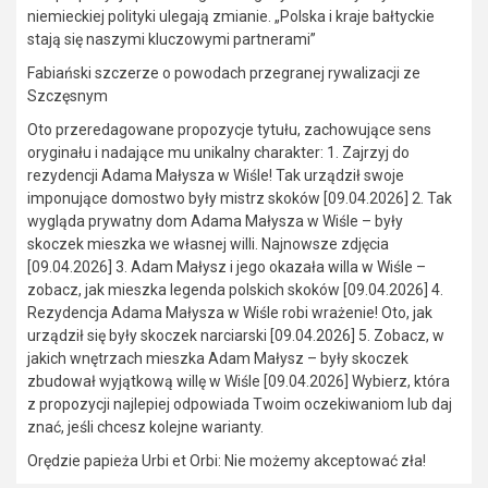
niemieckiej polityki ulegają zmianie. „Polska i kraje bałtyckie
stają się naszymi kluczowymi partnerami”
Fabiański szczerze o powodach przegranej rywalizacji ze
Szczęsnym
Oto przeredagowane propozycje tytułu, zachowujące sens
oryginału i nadające mu unikalny charakter: 1. Zajrzyj do
rezydencji Adama Małysza w Wiśle! Tak urządził swoje
imponujące domostwo były mistrz skoków [09.04.2026] 2. Tak
wygląda prywatny dom Adama Małysza w Wiśle – były
skoczek mieszka we własnej willi. Najnowsze zdjęcia
[09.04.2026] 3. Adam Małysz i jego okazała willa w Wiśle –
zobacz, jak mieszka legenda polskich skoków [09.04.2026] 4.
Rezydencja Adama Małysza w Wiśle robi wrażenie! Oto, jak
urządził się były skoczek narciarski [09.04.2026] 5. Zobacz, w
jakich wnętrzach mieszka Adam Małysz – były skoczek
zbudował wyjątkową willę w Wiśle [09.04.2026] Wybierz, która
z propozycji najlepiej odpowiada Twoim oczekiwaniom lub daj
znać, jeśli chcesz kolejne warianty.
Orędzie papieża Urbi et Orbi: Nie możemy akceptować zła!