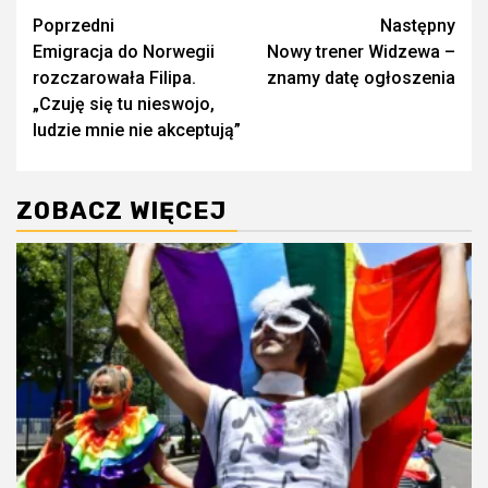
Zobacz
Poprzedni
Następny
Emigracja do Norwegii
Nowy trener Widzewa –
wpisy
rozczarowała Filipa.
znamy datę ogłoszenia
„Czuję się tu nieswojo,
ludzie mnie nie akceptują”
ZOBACZ WIĘCEJ