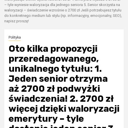
– tyle wyniesie waloryzacja dla jednego seniora 5. Senior skorzysta na
waloryzacji – świadczenie wzrośnie o 2700 zł Jeśli potrzebujesz tytułu
do konkretnego medium lub stylu (np. informacyjny, emocjonalny, SEO),
napisz proszę!
Polityka
Oto kilka propozycji
przeredagowanego,
unikalnego tytułu: 1.
Jeden senior otrzyma
aż 2700 zł podwyżki
świadczenia! 2. 2700 zł
więcej dzięki waloryzacji
emerytury – tyle