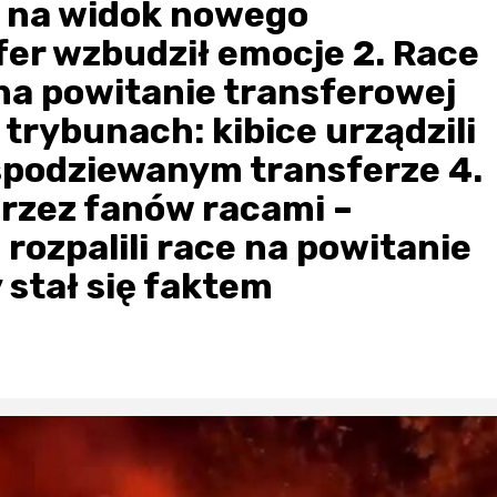
i na widok nowego
fer wzbudził emocje 2. Race
na powitanie transferowej
 trybunach: kibice urządzili
espodziewanym transferze 4.
rzez fanów racami –
 rozpalili race na powitanie
 stał się faktem