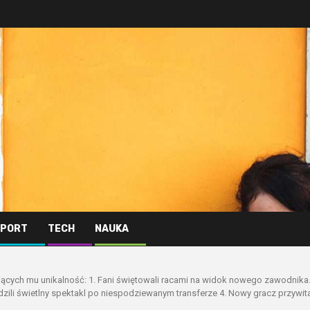
PORT
TECH
NAUKA
ających mu unikalność: 1. Fani świętowali racami na widok nowego zawodnika
ądzili świetlny spektakl po niespodziewanym transferze 4. Nowy gracz przywita