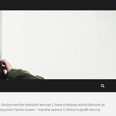
. Głośny transfer wzbudził emocje 2. Race rozbłysły wśród kibiców na
ny przez fanów racami – transfer sezonu 5. Kibice rozpalili race na