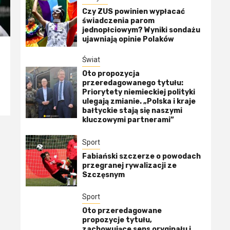
Czy ZUS powinien wypłacać
świadczenia parom
jednopłciowym? Wyniki sondażu
ujawniają opinie Polaków
Świat
Oto propozycja
przeredagowanego tytułu:
Priorytety niemieckiej polityki
ulegają zmianie. „Polska i kraje
bałtyckie stają się naszymi
kluczowymi partnerami”
Sport
Fabiański szczerze o powodach
przegranej rywalizacji ze
Szczęsnym
Sport
Oto przeredagowane
propozycje tytułu,
zachowujące sens oryginału i