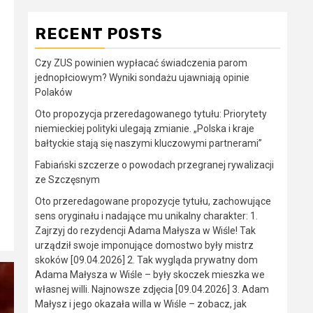
RECENT POSTS
Czy ZUS powinien wypłacać świadczenia parom
jednopłciowym? Wyniki sondażu ujawniają opinie
Polaków
Oto propozycja przeredagowanego tytułu: Priorytety
niemieckiej polityki ulegają zmianie. „Polska i kraje
bałtyckie stają się naszymi kluczowymi partnerami”
Fabiański szczerze o powodach przegranej rywalizacji
ze Szczęsnym
Oto przeredagowane propozycje tytułu, zachowujące
sens oryginału i nadające mu unikalny charakter: 1.
Zajrzyj do rezydencji Adama Małysza w Wiśle! Tak
urządził swoje imponujące domostwo były mistrz
skoków [09.04.2026] 2. Tak wygląda prywatny dom
Adama Małysza w Wiśle – były skoczek mieszka we
własnej willi. Najnowsze zdjęcia [09.04.2026] 3. Adam
Małysz i jego okazała willa w Wiśle – zobacz, jak