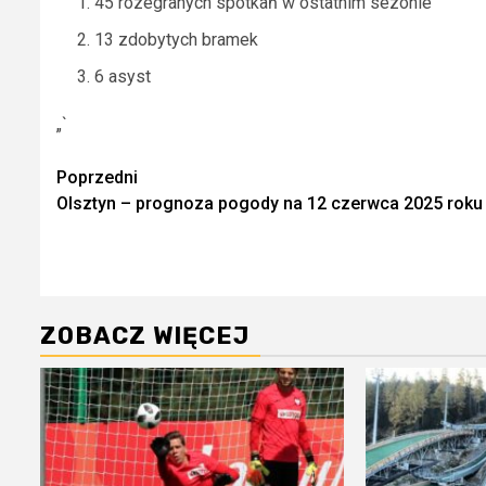
45 rozegranych spotkań w ostatnim sezonie
13 zdobytych bramek
6 asyst
„`
Zobacz
Poprzedni
Olsztyn – prognoza pogody na 12 czerwca 2025 roku
wpisy
ZOBACZ WIĘCEJ