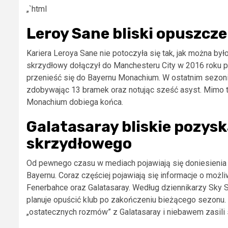
„`html
Leroy Sane bliski opuszc
Kariera Leroya Sane nie potoczyła się tak, jak można b
skrzydłowy dołączył do Manchesteru City w 2016 roku po
przenieść się do Bayernu Monachium. W ostatnim sezoni
zdobywając 13 bramek oraz notując sześć asyst. Mimo t
Monachium dobiega końca.
Galatasaray bliskie pozys
skrzydłowego
Od pewnego czasu w mediach pojawiają się doniesieni
Bayernu. Coraz częściej pojawiają się informacje o możli
Fenerbahce oraz Galatasaray. Według dziennikarzy Sky Sp
planuje opuścić klub po zakończeniu bieżącego sezonu. Tu
„ostatecznych rozmów” z Galatasaray i niebawem zasili