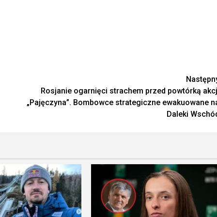
Następn
Rosjanie ogarnięci strachem przed powtórką akcj
„Pajęczyna”. Bombowce strategiczne ewakuowane n
Daleki Wschó