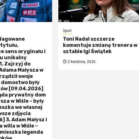
Sport
edagowane
Toni Nadal szczerze
tytułu,
komentuje zmianę trenera w
 sens oryginału i
sztabie Igi Świątek
u unikalny
2 kwietnia, 2026
1. Zajrzyj do
 Adama Małysza w
urządził swoje
 domostwo były
ków [09.04.2026]
ląda prywatny dom
za w Wiśle – były
eszka we własnej
owsze zdjęcia
] 3. Adam Małysz i
 willa w Wiśle –
 mieszka legenda
koków