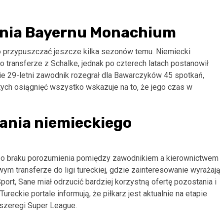
zenia Bayernu Monachium
yło przypuszczać jeszcze kilka sezonów temu. Niemiecki
 transferze z Schalke, jednak po czterech latach postanowił
e 29-letni zawodnik rozegrał dla Bawarczyków 45 spotkań,
ych osiągnięć wszystko wskazuje na to, że jego czas w
kania niemieckiego
a o braku porozumienia pomiędzy zawodnikiem a kierownictwem
wym transferze do ligi tureckiej, gdzie zainteresowanie wyrażają
ort, Sane miał odrzucić bardziej korzystną ofertę pozostania i
reckie portale informują, że piłkarz jest aktualnie na etapie
 szeregi Super League.