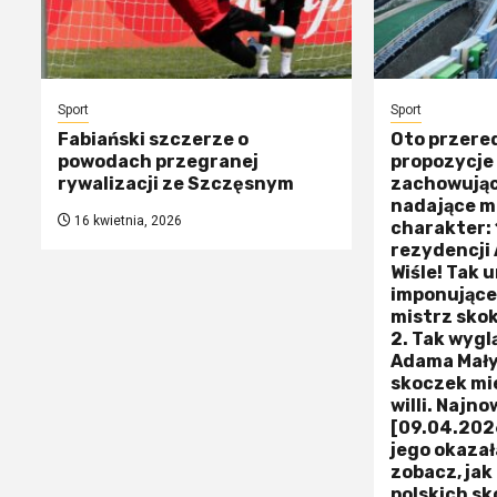
Sport
Sport
Fabiański szczerze o
Oto przer
powodach przegranej
propozycje 
rywalizacji ze Szczęsnym
zachowujące
nadające m
16 kwietnia, 2026
charakter: 
rezydencji
Wiśle! Tak 
imponujące
mistrz sko
2. Tak wyg
Adama Małys
skoczek mi
willi. Najn
[09.04.2026
jego okazała
zobacz, jak
polskich s