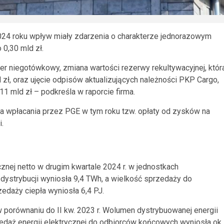
2024 roku wpływ miały zdarzenia o charakterze jednorazowym
0,30 mld zł.
er niegotówkowy, zmiana wartości rezerwy rekultywacyjnej, któr
zł, oraz ujęcie odpisów aktualizujących należności PKP Cargo,
11 mld zł – podkreśla w raporcie firma.
a wpłacania przez PGE w tym roku tzw. opłaty od zysków na
.
nej netto w drugim kwartale 2024 r. w jednostkach
dystrybucji wyniosła 9,4 TWh, a wielkość sprzedaży do
edaży ciepła wyniosła 6,4 PJ.
w porównaniu do II kw. 2023 r. Wolumen dystrybuowanej energii
edaż energii elektrycznej do odbiorców końcowych wyniosła ok.