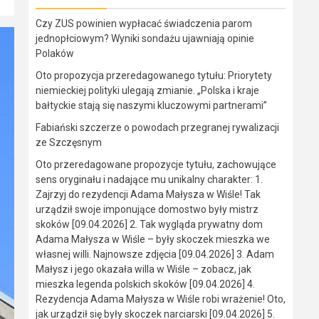
Czy ZUS powinien wypłacać świadczenia parom
jednopłciowym? Wyniki sondażu ujawniają opinie
Polaków
Oto propozycja przeredagowanego tytułu: Priorytety
niemieckiej polityki ulegają zmianie. „Polska i kraje
bałtyckie stają się naszymi kluczowymi partnerami”
Fabiański szczerze o powodach przegranej rywalizacji
ze Szczęsnym
Oto przeredagowane propozycje tytułu, zachowujące
sens oryginału i nadające mu unikalny charakter: 1.
Zajrzyj do rezydencji Adama Małysza w Wiśle! Tak
urządził swoje imponujące domostwo były mistrz
skoków [09.04.2026] 2. Tak wygląda prywatny dom
Adama Małysza w Wiśle – były skoczek mieszka we
własnej willi. Najnowsze zdjęcia [09.04.2026] 3. Adam
Małysz i jego okazała willa w Wiśle – zobacz, jak
mieszka legenda polskich skoków [09.04.2026] 4.
Rezydencja Adama Małysza w Wiśle robi wrażenie! Oto,
jak urządził się były skoczek narciarski [09.04.2026] 5.