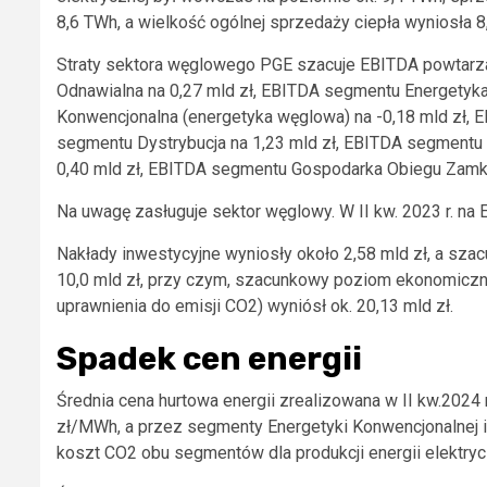
8,6 TWh, a wielkość ogólnej sprzedaży ciepła wyniosła 8
Straty sektora węglowego PGE szacuje EBITDA powtarza
Odnawialna na 0,27 mld zł, EBITDA segmentu Energetyk
Konwencjonalna (energetyka węglowa) na -0,18 mld zł, 
segmentu Dystrybucja na 1,23 mld zł, EBITDA segmentu 
0,40 mld zł, EBITDA segmentu Gospodarka Obiegu Zamkn
Na uwagę zasługuje sektor węglowy. W II kw. 2023 r. na E
Nakłady inwestycyjne wyniosły około 2,58 mld zł, a sza
10,0 mld zł, przy czym, szacunkowy poziom ekonomiczne
uprawnienia do emisji CO2) wyniósł ok. 20,13 mld zł.
Spadek cen energii
Średnia cena hurtowa energii zrealizowana w II kw.2024
zł/MWh, a przez segmenty Energetyki Konwencjonalnej 
koszt CO2 obu segmentów dla produkcji energii elektryc