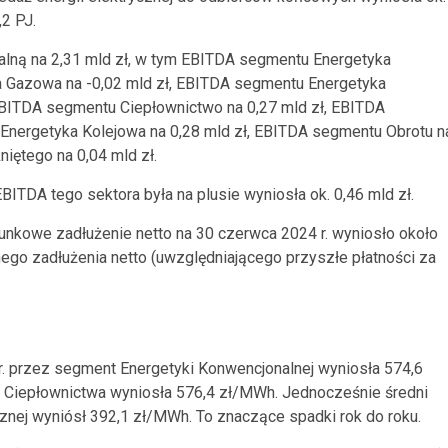
,2 PJ.
lną na 2,31 mld zł, w tym EBITDA segmentu Energetyka
a Gazowa na -0,02 mld zł, EBITDA segmentu Energetyka
EBITDA segmentu Ciepłownictwo na 0,27 mld zł, EBITDA
Energetyka Kolejowa na 0,28 mld zł, EBITDA segmentu Obrotu n
iętego na 0,04 mld zł.
BITDA tego sektora była na plusie wyniosła ok. 0,46 mld zł.
cunkowe zadłużenie netto na 30 czerwca 2024 r. wyniosło około
go zadłużenia netto (uwzględniającego przyszłe płatności za
 r. przez segment Energetyki Konwencjonalnej wyniosła 574,6
i Ciepłownictwa wyniosła 576,4 zł/MWh. Jednocześnie średni
znej wyniósł 392,1 zł/MWh. To znaczące spadki rok do roku.