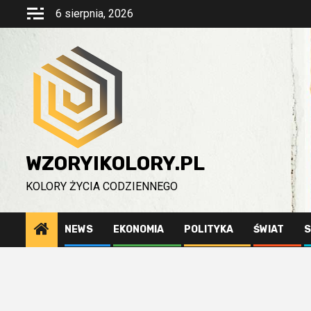
Przejdź
6 sierpnia, 2026
do
treści
WZORYIKOLORY.PL
KOLORY ŻYCIA CODZIENNEGO
NEWS
EKONOMIA
POLITYKA
ŚWIAT
S