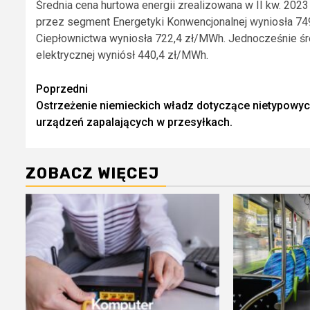
Średnia cena hurtowa energii zrealizowana w II kw. 202
przez segment Energetyki Konwencjonalnej wyniosła 74
Ciepłownictwa wyniosła 722,4 zł/MWh. Jednocześnie śr
elektrycznej wyniósł 440,4 zł/MWh.
Zobacz
Poprzedni
Ostrzeżenie niemieckich władz dotyczące nietypowy
wpisy
urządzeń zapalających w przesyłkach.
ZOBACZ WIĘCEJ