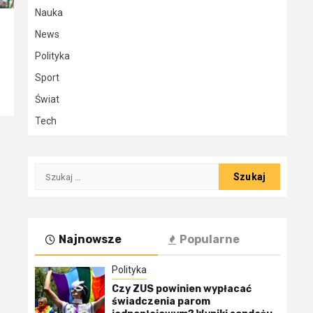
Nauka
News
Polityka
Sport
Świat
Tech
Szukaj:
Najnowsze
Popularne
Polityka
Czy ZUS powinien wypłacać
świadczenia parom