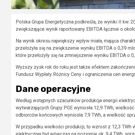
Polska Grupa Energetyczna podkreśla, że wyniki II kw. 
zwiększające wynik raportowany EBITDA łącznie o około 
Na wynik okresu największy wpływ miała, mająca charakt
przełożyła się na zwiększenie wyniku EBITDA o 0,39 mld 
które przełożyły się na zmniejszenie wyniku EBITDA o 0,
Wyższy zysk rok do roku jest także efektem zakończeni
Fundusz Wypłaty Różnicy Ceny i ograniczenia cen energii
Dane operacyjne
Według wstępnych szacunków produkcja energii elektrycz
wytwarzających Grupy PGE wyniosła 12,9 TWh, wielkość 
odbiorców końcowych wyniosła 7,9 TWh, a wielkość sprz
W przypadku wielkości produkcji, to wzrost z 12,3 TWh 
elektrycznej był wówczas na poziomie ok. 9,4 TWh, sprz