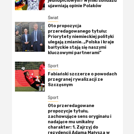
jednopłciowym? Wyniki sondażu
ujawniają opinie Polaków
Świat
Oto propozycja
przeredagowanego tytułu:
Priorytety niemieckiej polityki
ulegają zmianie. „Polska i kraje
bałtyckie stają się naszymi
kluczowymi partnerami”
Sport
Fabiański szczerze o powodach
przegranej rywalizacji ze
Szczęsnym
Sport
Oto przeredagowane
propozycje tytułu,
zachowujące sens oryginału i
nadające mu unikalny
charakter: 1. Zajrzyj do
rezydencji Adama Małysza w