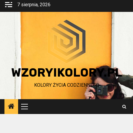
Przejdź
7 sierpnia, 2026
do
treści
WZORYIKOLORY.PL
KOLORY ŻYCIA CODZIENNEGO
Menu
główne