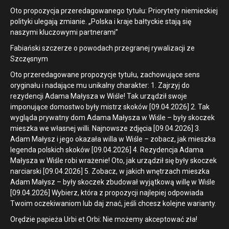
Oto propozycja przeredagowanego tytułu: Priorytety niemieckiej
polityki ulegają zmianie. „Polska i kraje bałtyckie stają się
naszymi kluczowymi partnerami”
Fabiański szczerze o powodach przegranej rywalizacji ze
Szczęsnym
Oto przeredagowane propozycje tytułu, zachowujące sens
oryginału i nadające mu unikalny charakter: 1. Zajrzyj do
rezydencji Adama Małysza w Wiśle! Tak urządził swoje
imponujące domostwo były mistrz skoków [09.04.2026] 2. Tak
wygląda prywatny dom Adama Małysza w Wiśle – były skoczek
mieszka we własnej willi. Najnowsze zdjęcia [09.04.2026] 3.
Adam Małysz i jego okazała willa w Wiśle – zobacz, jak mieszka
legenda polskich skoków [09.04.2026] 4. Rezydencja Adama
Małysza w Wiśle robi wrażenie! Oto, jak urządził się były skoczek
narciarski [09.04.2026] 5. Zobacz, w jakich wnętrzach mieszka
Adam Małysz – były skoczek zbudował wyjątkową willę w Wiśle
[09.04.2026] Wybierz, która z propozycji najlepiej odpowiada
Twoim oczekiwaniom lub daj znać, jeśli chcesz kolejne warianty.
Orędzie papieża Urbi et Orbi: Nie możemy akceptować zła!