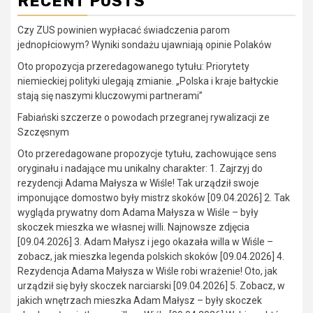
RECENT POSTS
Czy ZUS powinien wypłacać świadczenia parom
jednopłciowym? Wyniki sondażu ujawniają opinie Polaków
Oto propozycja przeredagowanego tytułu: Priorytety
niemieckiej polityki ulegają zmianie. „Polska i kraje bałtyckie
stają się naszymi kluczowymi partnerami”
Fabiański szczerze o powodach przegranej rywalizacji ze
Szczęsnym
Oto przeredagowane propozycje tytułu, zachowujące sens
oryginału i nadające mu unikalny charakter: 1. Zajrzyj do
rezydencji Adama Małysza w Wiśle! Tak urządził swoje
imponujące domostwo były mistrz skoków [09.04.2026] 2. Tak
wygląda prywatny dom Adama Małysza w Wiśle – były
skoczek mieszka we własnej willi. Najnowsze zdjęcia
[09.04.2026] 3. Adam Małysz i jego okazała willa w Wiśle –
zobacz, jak mieszka legenda polskich skoków [09.04.2026] 4.
Rezydencja Adama Małysza w Wiśle robi wrażenie! Oto, jak
urządził się były skoczek narciarski [09.04.2026] 5. Zobacz, w
jakich wnętrzach mieszka Adam Małysz – były skoczek