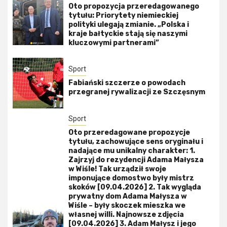
Oto propozycja przeredagowanego
tytułu: Priorytety niemieckiej
polityki ulegają zmianie. „Polska i
kraje bałtyckie stają się naszymi
kluczowymi partnerami”
Sport
Fabiański szczerze o powodach
przegranej rywalizacji ze Szczęsnym
Sport
Oto przeredagowane propozycje
tytułu, zachowujące sens oryginału i
nadające mu unikalny charakter: 1.
Zajrzyj do rezydencji Adama Małysza
w Wiśle! Tak urządził swoje
imponujące domostwo były mistrz
skoków [09.04.2026] 2. Tak wygląda
prywatny dom Adama Małysza w
Wiśle – były skoczek mieszka we
własnej willi. Najnowsze zdjęcia
[09.04.2026] 3. Adam Małysz i jego