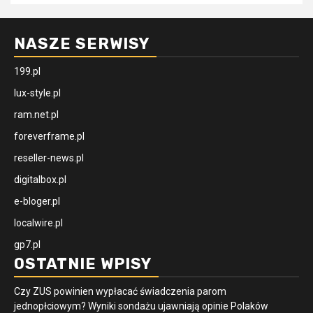
NASZE SERWISY
199.pl
lux-style.pl
ram.net.pl
foreverframe.pl
reseller-news.pl
digitalbox.pl
e-bloger.pl
localwire.pl
gp7.pl
OSTATNIE WPISY
Czy ZUS powinien wypłacać świadczenia parom
jednopłciowym? Wyniki sondażu ujawniają opinie Polaków