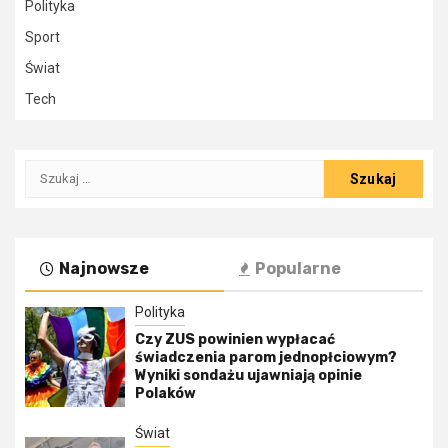
Polityka
Sport
Świat
Tech
Szukaj:
Najnowsze
Popularne
Polityka
Czy ZUS powinien wypłacać
świadczenia parom jednopłciowym?
Wyniki sondażu ujawniają opinie
Polaków
Świat