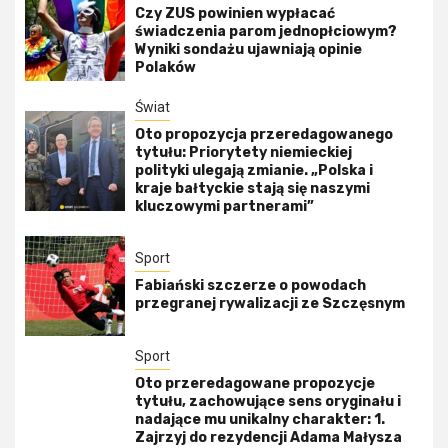
Czy ZUS powinien wypłacać
świadczenia parom jednopłciowym?
Wyniki sondażu ujawniają opinie
Polaków
Świat
Oto propozycja przeredagowanego
tytułu: Priorytety niemieckiej
polityki ulegają zmianie. „Polska i
kraje bałtyckie stają się naszymi
kluczowymi partnerami”
Sport
Fabiański szczerze o powodach
przegranej rywalizacji ze Szczęsnym
Sport
Oto przeredagowane propozycje
tytułu, zachowujące sens oryginału i
nadające mu unikalny charakter: 1.
Zajrzyj do rezydencji Adama Małysza