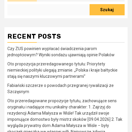
Szukaj
RECENT POSTS
Czy ZUS powinien wypłacać świadczenia parom
jednopłciowym? Wyniki sondażu ujawniają opinie Polaków
Oto propozycja przeredagowanego tytułu: Priorytety
niemieckiej polityki ulegają zmianie. „Polska i kraje bałtyckie
stają się naszymi kluczowymi partnerami”
Fabiański szczerze o powodach przegranej rywalizacji ze
Szczęsnym
Oto przeredagowane propozycje tytułu, zachowujące sens
oryginału i nadające mu unikalny charakter: 1. Zajrzyj do
rezydencji Adama Małysza w Wiśle! Tak urządził swoje
imponujące domostwo były mistrz skoków [09.04.2026] 2. Tak
wygląda prywatny dom Adama Małysza w Wiśle – były
skoczek mieszka we własnej willi. Najnowsze zdjęcia