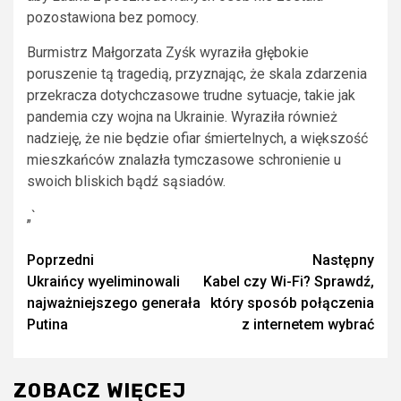
pozostawiona bez pomocy.
Burmistrz Małgorzata Zyśk wyraziła głębokie
poruszenie tą tragedią, przyznając, że skala zdarzenia
przekracza dotychczasowe trudne sytuacje, takie jak
pandemia czy wojna na Ukrainie. Wyraziła również
nadzieję, że nie będzie ofiar śmiertelnych, a większość
mieszkańców znalazła tymczasowe schronienie u
swoich bliskich bądź sąsiadów.
„`
Zobacz
Poprzedni
Następny
Ukraińcy wyeliminowali
Kabel czy Wi-Fi? Sprawdź,
wpisy
najważniejszego generała
który sposób połączenia
Putina
z internetem wybrać
ZOBACZ WIĘCEJ