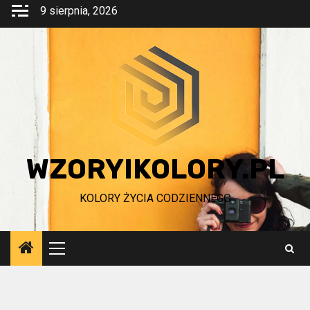
Przejdź
9 sierpnia, 2026
do
treści
WZORYIKOLORY.PL
KOLORY ŻYCIA CODZIENNEGO
Menu
główne