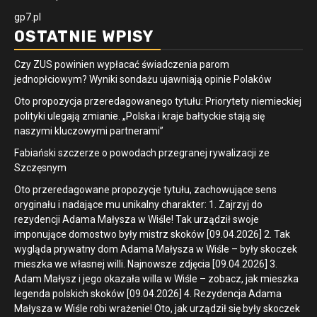
gp7.pl
OSTATNIE WPISY
Czy ZUS powinien wypłacać świadczenia parom
jednopłciowym? Wyniki sondażu ujawniają opinie Polaków
Oto propozycja przeredagowanego tytułu: Priorytety niemieckiej
polityki ulegają zmianie. „Polska i kraje bałtyckie stają się
naszymi kluczowymi partnerami”
Fabiański szczerze o powodach przegranej rywalizacji ze
Szczęsnym
Oto przeredagowane propozycje tytułu, zachowujące sens
oryginału i nadające mu unikalny charakter: 1. Zajrzyj do
rezydencji Adama Małysza w Wiśle! Tak urządził swoje
imponujące domostwo były mistrz skoków [09.04.2026] 2. Tak
wygląda prywatny dom Adama Małysza w Wiśle – były skoczek
mieszka we własnej willi. Najnowsze zdjęcia [09.04.2026] 3.
Adam Małysz i jego okazała willa w Wiśle – zobacz, jak mieszka
legenda polskich skoków [09.04.2026] 4. Rezydencja Adama
Małysza w Wiśle robi wrażenie! Oto, jak urządził się były skoczek