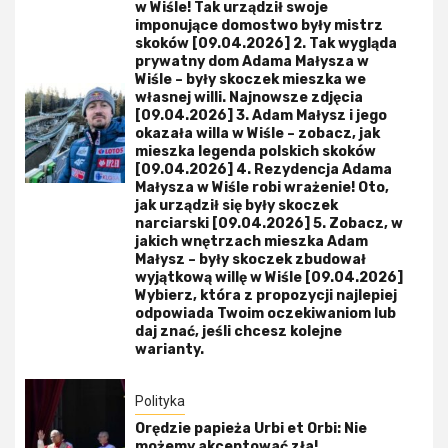
w Wiśle! Tak urządził swoje
imponujące domostwo były mistrz
skoków [09.04.2026] 2. Tak wygląda
prywatny dom Adama Małysza w
Wiśle – były skoczek mieszka we
własnej willi. Najnowsze zdjęcia
[09.04.2026] 3. Adam Małysz i jego
okazała willa w Wiśle – zobacz, jak
mieszka legenda polskich skoków
[09.04.2026] 4. Rezydencja Adama
Małysza w Wiśle robi wrażenie! Oto,
jak urządził się były skoczek
narciarski [09.04.2026] 5. Zobacz, w
jakich wnętrzach mieszka Adam
Małysz – były skoczek zbudował
wyjątkową willę w Wiśle [09.04.2026]
Wybierz, która z propozycji najlepiej
odpowiada Twoim oczekiwaniom lub
daj znać, jeśli chcesz kolejne
warianty.
Polityka
Orędzie papieża Urbi et Orbi: Nie
możemy akceptować zła!