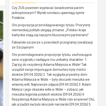
Czy ZUS powinien wypłacać świadczenia parom
jednopłciowym? Wyniki sondażu ujawniają opinie
Polaków
Oto propozycja przeredagowanego tytułu: Priorytety
niemieckiej polityki ulegają zmianie. „Polska i kraje
bałtyckie stają się naszymi kluczowymi partnerami”
Fabiański szczerze o powodach przegranej rywalizacji
ze Szczęsnym
Oto przeredagowane propozycje tytułu, zachowujące
sens oryginału i nadające mu unikalny charakter: 1.
Zajrzyj do rezydencji Adama Małysza w Wiśle! Tak
urządził swoje imponujące domostwo były mistrz
skoków [09.04.2026] 2. Tak wygląda prywatny dom
Adama Małysza w Wiśle – były skoczek mieszka we
własnej willi. Najnowsze zdjęcia [09.04.2026] 3. Adam
Małysz i jego okazała willa w Wiśle – zobacz, jak
mieszka legenda polskich skoków [09.04.2026] 4.
Rezydencja Adama Małysza w Wiśle robi wrażenie! Oto,
jak urządził się były skoczek narciarski [09.04.2026] 5.