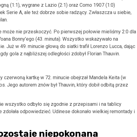
ną (1:1), wygrane z Lazio (2:1) oraz Como 1907 (1:0)
 Serie A, ale też dobrze sobie radzący. Zwłaszcza u siebie,
lan.
e może nie przeskoczyć. Po pierwszej połowie mieliśmy 2:0 dla
e-Yoana Bonny’ego (43. minuta). Wszystko wskazywało na
e. Już w 49. minucie głową do siatki trafił Lorenzo Lucca, dając
 gdy gola z najbliższej odległości zdobył Florian Thauvin.
y czerwoną kartkę w 72. minucie obejrzał Mandela Keita (w
cios. Jego autorem znów był Thauvin, który dobił odbitą przez
ie wszystko odbyło się zgodnie z przepisami i na tablicy
nie zdołała odpowiedzieć. Udinese dokonało wielkiej remontady i
pozostaje niepokonana