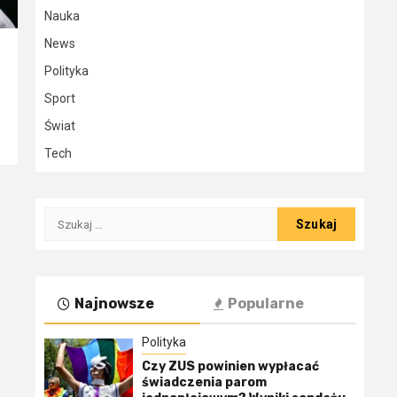
Nauka
News
Polityka
Sport
Świat
Tech
Szukaj:
Najnowsze
Popularne
Polityka
Czy ZUS powinien wypłacać
świadczenia parom