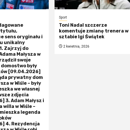
Sport
edagowane
Toni Nadal szczerze
tytułu,
komentuje zmianę trenera w
 sens oryginału i
sztabie Igi Świątek
u unikalny
2 kwietnia, 2026
1. Zajrzyj do
 Adama Małysza w
urządził swoje
 domostwo były
ków [09.04.2026]
ląda prywatny dom
za w Wiśle – były
eszka we własnej
owsze zdjęcia
] 3. Adam Małysz i
 willa w Wiśle –
 mieszka legenda
koków
6] 4. Rezydencja
za w Wiśle robi