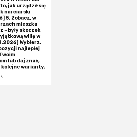
o, jak urządził się
k narciarski
] 5. Zobacz, w
trzach mieszka
z – były skoczek
yjątkową willę w
4.2026] Wybierz,
pozycji najlepiej
 Twoim
m lub daj znać,
z kolejne warianty.
26