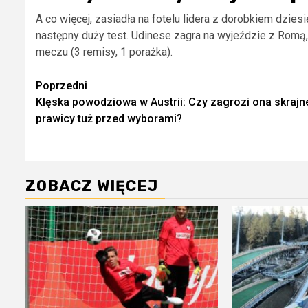
A co więcej, zasiadła na fotelu lidera z dorobkiem dziesi
następny duży test. Udinese zagra na wyjeździe z Roma
meczu (3 remisy, 1 porażka).
Zobacz
Poprzedni
Klęska powodziowa w Austrii: Czy zagrozi ona skrajn
wpisy
prawicy tuż przed wyborami?
ZOBACZ WIĘCEJ