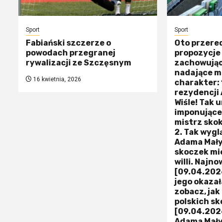
Sport
Sport
Fabiański szczerze o
Oto przer
powodach przegranej
propozycje 
rywalizacji ze Szczęsnym
zachowujące
nadające m
16 kwietnia, 2026
charakter: 
rezydencji
Wiśle! Tak 
imponujące
mistrz sko
2. Tak wyg
Adama Małys
skoczek mi
willi. Najn
[09.04.2026
jego okazała
zobacz, jak
polskich s
[09.04.202
Adama Małys