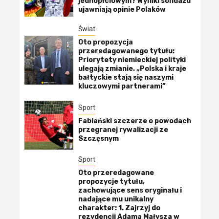
jednopłciowym? Wyniki sondażu
ujawniają opinie Polaków
Świat
Oto propozycja
przeredagowanego tytułu:
Priorytety niemieckiej polityki
ulegają zmianie. „Polska i kraje
bałtyckie stają się naszymi
kluczowymi partnerami”
Sport
Fabiański szczerze o powodach
przegranej rywalizacji ze
Szczęsnym
Sport
Oto przeredagowane
propozycje tytułu,
zachowujące sens oryginału i
nadające mu unikalny
charakter: 1. Zajrzyj do
rezydencji Adama Małysza w