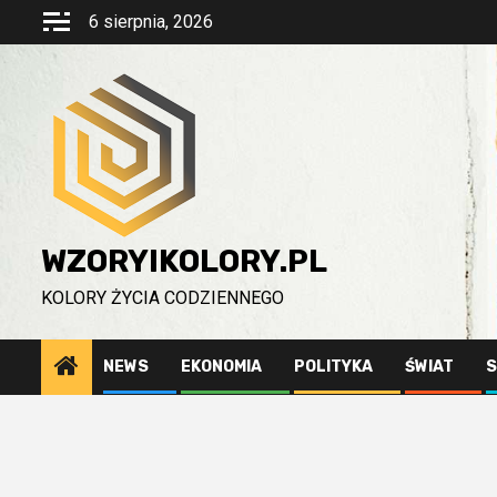
Przejdź
6 sierpnia, 2026
do
treści
WZORYIKOLORY.PL
KOLORY ŻYCIA CODZIENNEGO
NEWS
EKONOMIA
POLITYKA
ŚWIAT
S