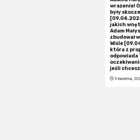
wrażenie! Ot
były skocze
[09.04.2026
jakich wnę
Adam Małys
zbudował w
Wiśle [09.0
która z pro
odpowiada
oczekiwanio
jeśli chces
9 kwietnia, 20