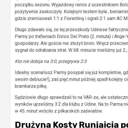
początku sezonu. Wyjazdowy remis z uczestnikiem Bolog
pozytywnie zaskoczyły. Kolejnym testem była , beniaminek
gdzie zremisowali 1:1 z Fiorentiną i ograli 2:1 sam AC Mi
Długo zdawało się, że tej przeszkody Udinese faktyczni
Parmy po trafieniach Enrico Del Prato (2. minuta) i Ang
gospodarzy. Ale goście nie złożyli broni. Wręcz przeciwni
sygnał do odrabiania strat. W 68. minucie mieliśmy już 2:,
Kto nie dobija na 3:0, przegrywa 2:3
Idealny scenariusz Parmy posypał się juz kompletnie, gd
swoim debiucie!), zaś pięć minut później spadł kolejny 
bramkarza piłkę.
Sędziowie długo sprawdzali to na VAR-ze, ale ostateczn
wyników ujrzeliśmy 3:2 dla klubu z Udine. Na to Parma 
w 45. minut wróciło z piłkarskich zaświatów.
Drużyna Kosty Runjaicia 