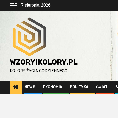
Przejdź
7 sierpnia, 2026
do
treści
WZORYIKOLORY.PL
KOLORY ŻYCIA CODZIENNEGO
NEWS
EKONOMIA
POLITYKA
ŚWIAT
S