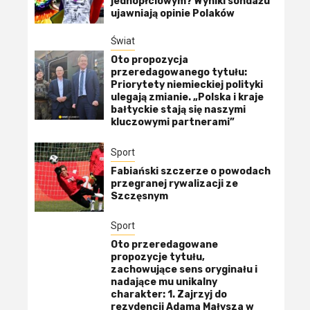
jednopłciowym? Wyniki sondażu
ujawniają opinie Polaków
Świat
Oto propozycja
przeredagowanego tytułu:
Priorytety niemieckiej polityki
ulegają zmianie. „Polska i kraje
bałtyckie stają się naszymi
kluczowymi partnerami”
Sport
Fabiański szczerze o powodach
przegranej rywalizacji ze
Szczęsnym
Sport
Oto przeredagowane
propozycje tytułu,
zachowujące sens oryginału i
nadające mu unikalny
charakter: 1. Zajrzyj do
rezydencji Adama Małysza w