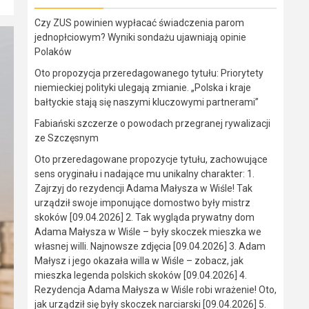
Czy ZUS powinien wypłacać świadczenia parom
jednopłciowym? Wyniki sondażu ujawniają opinie
Polaków
Oto propozycja przeredagowanego tytułu: Priorytety
niemieckiej polityki ulegają zmianie. „Polska i kraje
bałtyckie stają się naszymi kluczowymi partnerami”
Fabiański szczerze o powodach przegranej rywalizacji
ze Szczęsnym
Oto przeredagowane propozycje tytułu, zachowujące
sens oryginału i nadające mu unikalny charakter: 1.
Zajrzyj do rezydencji Adama Małysza w Wiśle! Tak
urządził swoje imponujące domostwo były mistrz
skoków [09.04.2026] 2. Tak wygląda prywatny dom
Adama Małysza w Wiśle – były skoczek mieszka we
własnej willi. Najnowsze zdjęcia [09.04.2026] 3. Adam
Małysz i jego okazała willa w Wiśle – zobacz, jak
mieszka legenda polskich skoków [09.04.2026] 4.
Rezydencja Adama Małysza w Wiśle robi wrażenie! Oto,
jak urządził się były skoczek narciarski [09.04.2026] 5.