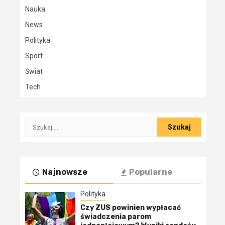
Nauka
News
Polityka
Sport
Świat
Tech
Szukaj:
Najnowsze
Popularne
Polityka
Czy ZUS powinien wypłacać
świadczenia parom