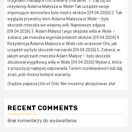
oryginału i nadające mu unikalny charakter: 1. Zajrzyj do
rezydencji Adama Małysza w Wiśle! Tak urządził swoje
imponujące domostwo były mistrz skoków [09.04.2026] 2. Tak
wygląda prywatny dom Adama Małysza w Wiśle – były
skoczek mieszka we własnej willi. Najnowsze zdjęcia
[09.04.2026] 3. Adam Małysz i jego okazała willa w Wiśle –
zobacz, jak mieszka legenda polskich skoków [09.04.2026] 4.
Rezydencja Adama Małysza w Wiśle robi wrażenie! Oto, jak
urządził się były skoczek narciarski [09.04.2026] 5. Zobacz, w
jakich wnętrzach mieszka Adam Małysz – były skoczek
zbudował wyjątkową willę w Wiśle [09.04.2026] Wybierz, która
z propozycji najlepiej odpowiada Twoim oczekiwaniom lub daj
znać, jeśli chcesz kolejne warianty.
Orędzie papieża Urbi et Orbi: Nie możemy akceptować zła!
RECENT COMMENTS
Brak komentarzy do wyświetlenia.