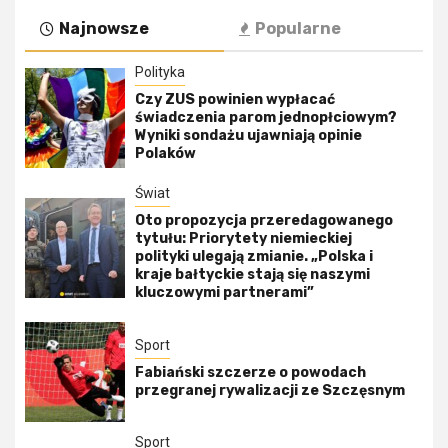
Najnowsze
Popularne
Polityka
Czy ZUS powinien wypłacać
świadczenia parom jednopłciowym?
Wyniki sondażu ujawniają opinie
Polaków
Świat
Oto propozycja przeredagowanego
tytułu: Priorytety niemieckiej
polityki ulegają zmianie. „Polska i
kraje bałtyckie stają się naszymi
kluczowymi partnerami”
Sport
Fabiański szczerze o powodach
przegranej rywalizacji ze Szczęsnym
Sport