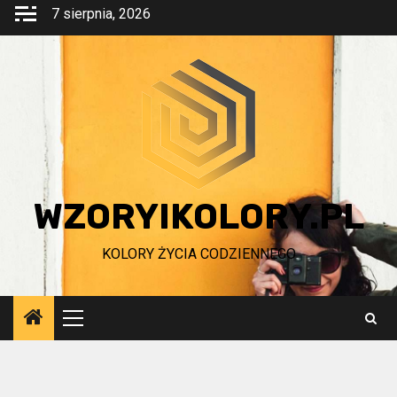
Przejdź
7 sierpnia, 2026
do
treści
WZORYIKOLORY.PL
KOLORY ŻYCIA CODZIENNEGO
Menu
główne