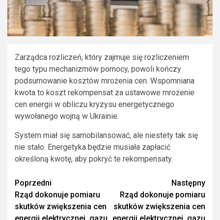
Zarządca rozliczeń, który zajmuje się rozliczeniem
tego typu mechanizmów pomocy, powoli kończy
podsumowanie kosztów mrożenia cen. Wspomniana
kwota to koszt rekompensat za ustawowe mrożenie
cen energii w obliczu kryzysu energetycznego
wywołanego wojną w Ukrainie.
System miał się samobilansować, ale niestety tak się
nie stało. Energetyka będzie musiała zapłacić
określoną kwotę, aby pokryć te rekompensaty.
Zobacz
Poprzedni
Następny
Rząd dokonuje pomiaru
Rząd dokonuje pomiaru
wpisy
skutków zwiększenia cen
skutków zwiększenia cen
energii elektrycznej, gazu
energii elektrycznej, gazu