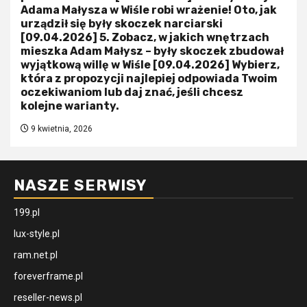
Adama Małysza w Wiśle robi wrażenie! Oto, jak
urządził się były skoczek narciarski
[09.04.2026] 5. Zobacz, w jakich wnętrzach
mieszka Adam Małysz – były skoczek zbudował
wyjątkową willę w Wiśle [09.04.2026] Wybierz,
która z propozycji najlepiej odpowiada Twoim
oczekiwaniom lub daj znać, jeśli chcesz
kolejne warianty.
9 kwietnia, 2026
NASZE SERWISY
199.pl
lux-style.pl
ram.net.pl
foreverframe.pl
reseller-news.pl