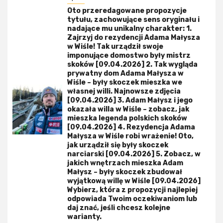
Oto przeredagowane propozycje
tytułu, zachowujące sens oryginału i
nadające mu unikalny charakter: 1.
Zajrzyj do rezydencji Adama Małysza
w Wiśle! Tak urządził swoje
imponujące domostwo były mistrz
skoków [09.04.2026] 2. Tak wygląda
prywatny dom Adama Małysza w
Wiśle – były skoczek mieszka we
własnej willi. Najnowsze zdjęcia
[09.04.2026] 3. Adam Małysz i jego
okazała willa w Wiśle – zobacz, jak
mieszka legenda polskich skoków
[09.04.2026] 4. Rezydencja Adama
Małysza w Wiśle robi wrażenie! Oto,
jak urządził się były skoczek
narciarski [09.04.2026] 5. Zobacz, w
jakich wnętrzach mieszka Adam
Małysz – były skoczek zbudował
wyjątkową willę w Wiśle [09.04.2026]
Wybierz, która z propozycji najlepiej
odpowiada Twoim oczekiwaniom lub
daj znać, jeśli chcesz kolejne
warianty.