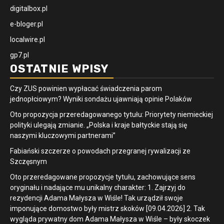
digitalbox.pl
e-bloger.pl
localwire.pl
gp7.pl
OSTATNIE WPISY
Czy ZUS powinien wypłacać świadczenia parom
jednopłciowym? Wyniki sondażu ujawniają opinie Polaków
Oto propozycja przeredagowanego tytułu: Priorytety niemieckiej
polityki ulegają zmianie. „Polska i kraje bałtyckie stają się
naszymi kluczowymi partnerami”
Fabiański szczerze o powodach przegranej rywalizacji ze
Szczęsnym
Oto przeredagowane propozycje tytułu, zachowujące sens
oryginału i nadające mu unikalny charakter: 1. Zajrzyj do
rezydencji Adama Małysza w Wiśle! Tak urządził swoje
imponujące domostwo były mistrz skoków [09.04.2026] 2. Tak
wygląda prywatny dom Adama Małysza w Wiśle – były skoczek