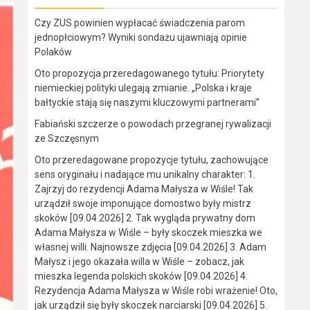
Czy ZUS powinien wypłacać świadczenia parom
jednopłciowym? Wyniki sondażu ujawniają opinie
Polaków
Oto propozycja przeredagowanego tytułu: Priorytety
niemieckiej polityki ulegają zmianie. „Polska i kraje
bałtyckie stają się naszymi kluczowymi partnerami”
Fabiański szczerze o powodach przegranej rywalizacji
ze Szczęsnym
Oto przeredagowane propozycje tytułu, zachowujące
sens oryginału i nadające mu unikalny charakter: 1.
Zajrzyj do rezydencji Adama Małysza w Wiśle! Tak
urządził swoje imponujące domostwo były mistrz
skoków [09.04.2026] 2. Tak wygląda prywatny dom
Adama Małysza w Wiśle – były skoczek mieszka we
własnej willi. Najnowsze zdjęcia [09.04.2026] 3. Adam
Małysz i jego okazała willa w Wiśle – zobacz, jak
mieszka legenda polskich skoków [09.04.2026] 4.
Rezydencja Adama Małysza w Wiśle robi wrażenie! Oto,
jak urządził się były skoczek narciarski [09.04.2026] 5.