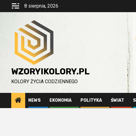
Przejdź
8 sierpnia, 2026
do
treści
WZORYIKOLORY.PL
KOLORY ŻYCIA CODZIENNEGO
NEWS
EKONOMIA
POLITYKA
ŚWIAT
S