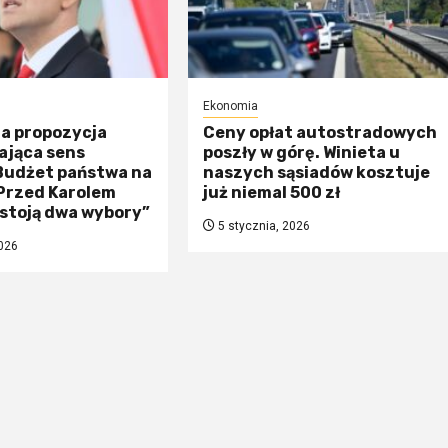
Ekonomia
na propozycja
Ceny opłat autostradowych
ająca sens
poszły w górę. Winieta u
 Budżet państwa na
naszych sąsiadów kosztuje
„Przed Karolem
już niemal 500 zł
stoją dwa wybory”
5 stycznia, 2026
026