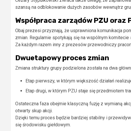
Cezary Stypułkowski zwraca także uwagę, że zaplanowa
szansą na odblokowanie dużych zasobów wewnątrz gru
Współpraca zarządów PZU oraz 
Obaj prezesi przyznają, że usprawniona komunikacja p
zmian. Regularnie spotykają się na wspólnym komitecie 
Za każdym razem inny z prezesów przewodniczy pracom k
Dwuetapowy proces zmian
Zmiana struktury grupy podzielona została na dwa główn
Etap pierwszy, w którym większość działań realizu
Etap drugi, w którym PZU staje się przedmiotem tra
Ostateczna faza obejmie klasyczną fuzję z wymianą akcji
otwarty skup akcji.
Dzięki temu proces będzie bardziej stabilny i przewidy
się środowisku giełdowym.