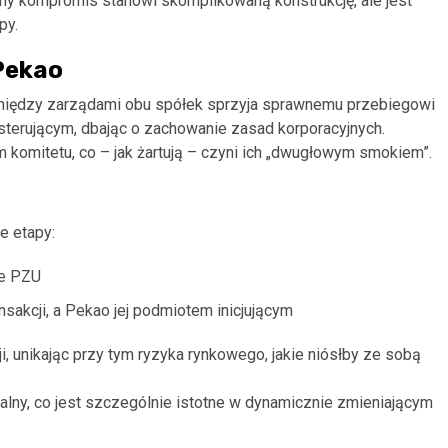
ny kompromis stanowi skomplikowaną konstrukcję, ale jest
py.
Pekao
omiędzy zarządami obu spółek sprzyja sprawnemu przebiegowi
sterującym, dbając o zachowanie zasad korporacyjnych.
omitetu, co – jak żartują – czyni ich „dwugłowym smokiem”.
e etapy:
je PZU
nsakcji, a Pekao jej podmiotem inicjującym
, unikając przy tym ryzyka rynkowego, jakie niósłby ze sobą
walny, co jest szczególnie istotne w dynamicznie zmieniającym