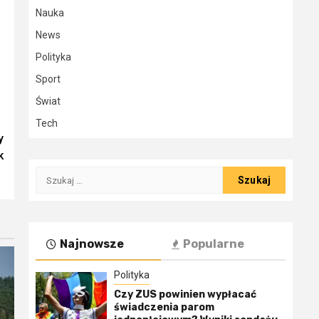
Nauka
News
Polityka
Sport
Świat
Tech
y
k
Szukaj:
Najnowsze
Popularne
Polityka
Czy ZUS powinien wypłacać
świadczenia parom