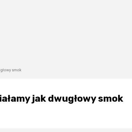
wugłowy smok
ziałamy jak dwugłowy smok