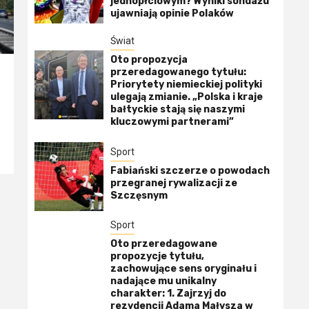
jednopłciowym? Wyniki sondażu
ujawniają opinie Polaków
Świat
Oto propozycja
przeredagowanego tytułu:
Priorytety niemieckiej polityki
ulegają zmianie. „Polska i kraje
bałtyckie stają się naszymi
kluczowymi partnerami”
Sport
Fabiański szczerze o powodach
przegranej rywalizacji ze
Szczęsnym
Sport
Oto przeredagowane
propozycje tytułu,
zachowujące sens oryginału i
nadające mu unikalny
charakter: 1. Zajrzyj do
rezydencji Adama Małysza w