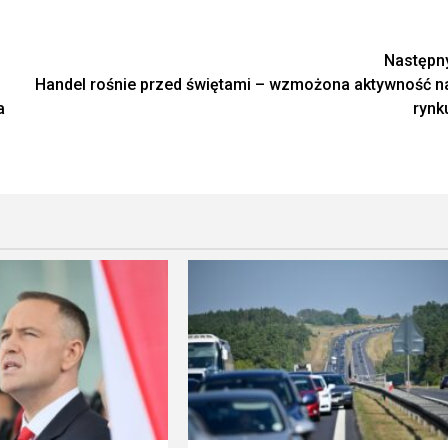
Następn
Handel rośnie przed świętami – wzmożona aktywność n
a
rynk