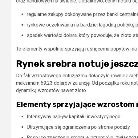
oraz handlowych na świecie. Dodatkowo, ceny metalu są
regularne zakupy dokonywane przez banki centralne
rynkowe oczekiwania na bardziej łagodną politykę 
spadek wartości dolara, który powoduje, że złoto s
Te elementy wspólnie sprzyjają rosnącemu popytowi na 
Rynek srebra notuje jeszc
Do fali wzrostowego entuzjazmu dołączyło również sreb
maksimum 69,23 dolarów za uncję. Od początku roku not
dynamiką wzrostów nawet złoto.
Elementy sprzyjające wzrostom 
Intensywny napływ kapitału inwestycyjnego.
Utrzymujące się ograniczenia po stronie podaży.
Rosnące znaczenie srebra w przemyśle, zwłaszcza 