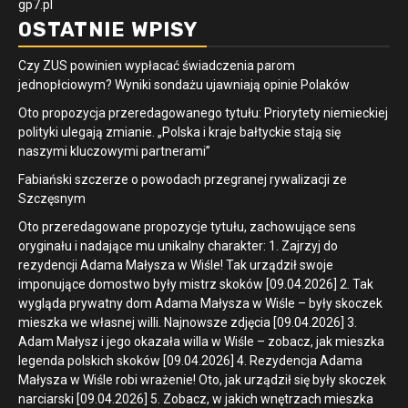
gp7.pl
OSTATNIE WPISY
Czy ZUS powinien wypłacać świadczenia parom
jednopłciowym? Wyniki sondażu ujawniają opinie Polaków
Oto propozycja przeredagowanego tytułu: Priorytety niemieckiej
polityki ulegają zmianie. „Polska i kraje bałtyckie stają się
naszymi kluczowymi partnerami”
Fabiański szczerze o powodach przegranej rywalizacji ze
Szczęsnym
Oto przeredagowane propozycje tytułu, zachowujące sens
oryginału i nadające mu unikalny charakter: 1. Zajrzyj do
rezydencji Adama Małysza w Wiśle! Tak urządził swoje
imponujące domostwo były mistrz skoków [09.04.2026] 2. Tak
wygląda prywatny dom Adama Małysza w Wiśle – były skoczek
mieszka we własnej willi. Najnowsze zdjęcia [09.04.2026] 3.
Adam Małysz i jego okazała willa w Wiśle – zobacz, jak mieszka
legenda polskich skoków [09.04.2026] 4. Rezydencja Adama
Małysza w Wiśle robi wrażenie! Oto, jak urządził się były skoczek
narciarski [09.04.2026] 5. Zobacz, w jakich wnętrzach mieszka