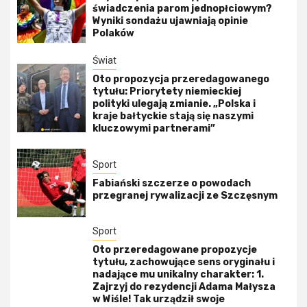
świadczenia parom jednopłciowym?
Wyniki sondażu ujawniają opinie
Polaków
Świat
Oto propozycja przeredagowanego
tytułu: Priorytety niemieckiej
polityki ulegają zmianie. „Polska i
kraje bałtyckie stają się naszymi
kluczowymi partnerami”
Sport
Fabiański szczerze o powodach
przegranej rywalizacji ze Szczęsnym
Sport
Oto przeredagowane propozycje
tytułu, zachowujące sens oryginału i
nadające mu unikalny charakter: 1.
Zajrzyj do rezydencji Adama Małysza
w Wiśle! Tak urządził swoje