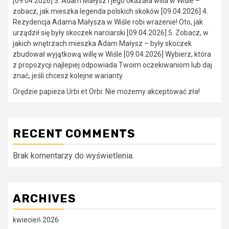
[09.04.2026] 3. Adam Małysz i jego okazała willa w Wiśle –
zobacz, jak mieszka legenda polskich skoków [09.04.2026] 4.
Rezydencja Adama Małysza w Wiśle robi wrażenie! Oto, jak
urządził się były skoczek narciarski [09.04.2026] 5. Zobacz, w
jakich wnętrzach mieszka Adam Małysz – były skoczek
zbudował wyjątkową willę w Wiśle [09.04.2026] Wybierz, która
z propozycji najlepiej odpowiada Twoim oczekiwaniom lub daj
znać, jeśli chcesz kolejne warianty.
Orędzie papieża Urbi et Orbi: Nie możemy akceptować zła!
RECENT COMMENTS
Brak komentarzy do wyświetlenia.
ARCHIVES
kwiecień 2026