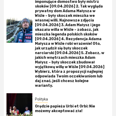
imponujące domostwo były mistrz
skoków [09.04.2026] 2. Tak wygląda
prywatny dom Adama Małysza w
Wiśle – były skoczek mieszka we
własnej willi. Najnowsze zdjęcia
[09.04.2026] 3. Adam Małysz i jego
okazała willa w Wiśle – zobacz, jak
mieszka legenda polskich skoków
[09.04.2026] 4. Rezydencja Adama
Małysza w Wiśle robi wrażenie! Oto,
jak urządził się były skoczek
narciarski [09.04.2026] 5. Zobacz, w
jakich wnętrzach mieszka Adam
Małysz – były skoczek zbudował
wyjątkową willę w Wiśle [09.04.2026]
Wybierz, która z propozycji najlepiej
odpowiada Twoim oczekiwaniom lub
daj znać, jeśli chcesz kolejne
warianty.
Polityka
Orędzie papieża Urbi et Orbi: Nie
możemy akceptować zła!