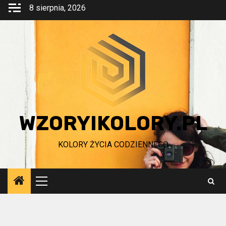
Przejdź
8 sierpnia, 2026
do
treści
WZORYIKOLORY.PL
KOLORY ŻYCIA CODZIENNEGO
Menu
główne