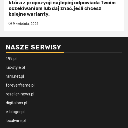
która z propozycji najlepiej odpowiada Twoim
oczekiwaniom lub daj znać, jeśli chcesz
kolejne warianty.
9 kwietnia, 2026
NASZE SERWISY
199.pl
lux-style.pl
ram.net.pl
foreverframe.pl
reseller-news.pl
digitalbox.pl
e-bloger.pl
localwire.pl