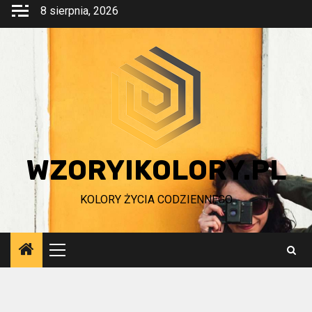
Przejdź
8 sierpnia, 2026
do
treści
WZORYIKOLORY.PL
KOLORY ŻYCIA CODZIENNEGO
Menu
główne