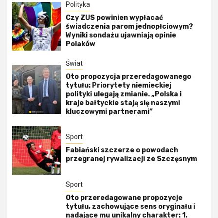
Polityka
Czy ZUS powinien wypłacać
świadczenia parom jednopłciowym?
Wyniki sondażu ujawniają opinie
Polaków
Świat
Oto propozycja przeredagowanego
tytułu: Priorytety niemieckiej
polityki ulegają zmianie. „Polska i
kraje bałtyckie stają się naszymi
kluczowymi partnerami”
Sport
Fabiański szczerze o powodach
przegranej rywalizacji ze Szczęsnym
Sport
Oto przeredagowane propozycje
tytułu, zachowujące sens oryginału i
nadające mu unikalny charakter: 1.