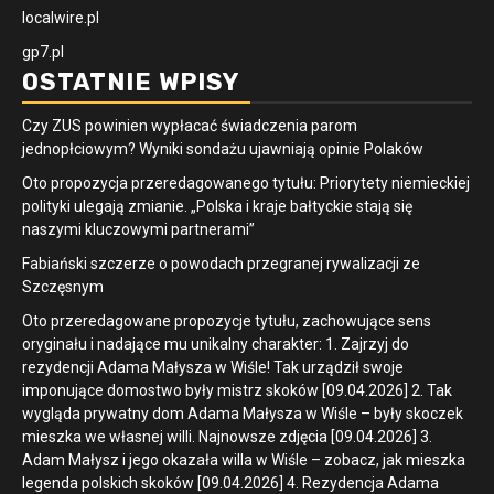
localwire.pl
gp7.pl
OSTATNIE WPISY
Czy ZUS powinien wypłacać świadczenia parom
jednopłciowym? Wyniki sondażu ujawniają opinie Polaków
Oto propozycja przeredagowanego tytułu: Priorytety niemieckiej
polityki ulegają zmianie. „Polska i kraje bałtyckie stają się
naszymi kluczowymi partnerami”
Fabiański szczerze o powodach przegranej rywalizacji ze
Szczęsnym
Oto przeredagowane propozycje tytułu, zachowujące sens
oryginału i nadające mu unikalny charakter: 1. Zajrzyj do
rezydencji Adama Małysza w Wiśle! Tak urządził swoje
imponujące domostwo były mistrz skoków [09.04.2026] 2. Tak
wygląda prywatny dom Adama Małysza w Wiśle – były skoczek
mieszka we własnej willi. Najnowsze zdjęcia [09.04.2026] 3.
Adam Małysz i jego okazała willa w Wiśle – zobacz, jak mieszka
legenda polskich skoków [09.04.2026] 4. Rezydencja Adama