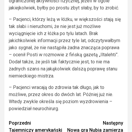
ograniczonej aktywności fizycznej, jeżeli w ogóle
jakiejkolwiek, byłby po prostu zbyt słaby, by to zrobić.
– Pacjenci, którzy leżą w łóżku, w większości stają się
tak słabi i nieruchomi, że nie jest już możliwe
wyciągnięcie ich z łóżka po tylu latach. Brak
jakichkolwiek informacji przez tyle lat, odczytywałbym
jako sygnał, że nie nastąpiła żadna znacząca poprawa
– ocenił Posti w rozmowie z fińską gazetą „Iltalehti”.
Dodał także, że jeśli tak faktycznie jest, to nie ma
żadnych szans na jakąkolwiek dalszą poprawę stanu
niemieckiego mistrza.
– Pacjenci wracają do zdrowia tak długo, jak to
możliwe, przez okres do dwóch lat. Później już nie.
Wtedy zwykle określa się poziom wyzdrowienia –
powiedział neurochirurg.
Zobacz
Poprzedni
Następny
Tajemniczy amerykański
Nowa gra Nubia zamierza