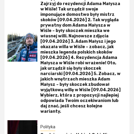
Zajrzyj do rezydencji Adama Małysza
w Wiśle! Tak urządził swoje
imponujące domostwo były mistrz
skoków [09.04.2026] 2. Tak wygląda
prywatny dom Adama Małysza w
Wiśle – były skoczek mieszka we
własnej willi. Najnowsze zdjęcia
[09.04.2026] 3. Adam Małysz i jego
okazała willa w Wiśle – zobacz, jak
mieszka legenda polskich skoków
[09.04.2026] 4. Rezydencja Adama
Małysza w Wiśle robi wrażenie! Oto,
jak urządził się były skoczek
narciarski [09.04.2026] 5. Zobacz, w
jakich wnętrzach mieszka Adam
Małysz – były skoczek zbudował
wyjątkową willę w Wiśle [09.04.2026]
Wybierz, która z propozycji najlepiej
odpowiada Twoim oczekiwaniom lub
daj znać, jeśli chcesz kolejne
warianty.
Polityka