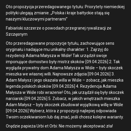
Oto propozycja przeredagowanego tytułu: Priorytety niemieckiej
polityki ulegają zmianie. „Polska i kraje bałtyckie stają się
naszymi kluczowymi partnerami”
Fabiański szczerze o powodach przegranej rywalizacji ze
Szczęsnym
Oto przeredagowane propozycje tytułu, zachowujące sens
oryginału i nadające mu unikalny charakter: 1. Zajrzyj do
rezydencji Adama Małysza w Wiśle! Tak urządził swoje
imponujące domostwo były mistrz skoków [09.04.2026] 2. Tak
wygląda prywatny dom Adama Małysza w Wiśle – były skoczek
mieszka we własnej willi. Najnowsze zdjęcia [09.04.2026] 3.
Adam Małysz i jego okazała willa w Wiśle – zobacz, jak mieszka
legenda polskich skoków [09.04.2026] 4. Rezydencja Adama
Małysza w Wiśle robi wrażenie! Oto, jak urządził się były skoczek
narciarski [09.04.2026] 5. Zobacz, w jakich wnętrzach mieszka
Adam Małysz – były skoczek zbudował wyjątkową willę w Wiśle
[09.04.2026] Wybierz, która z propozycji najlepiej odpowiada
Twoim oczekiwaniom lub daj znać, jeśli chcesz kolejne warianty.
Orędzie papieża Urbi et Orbi: Nie możemy akceptować zła!