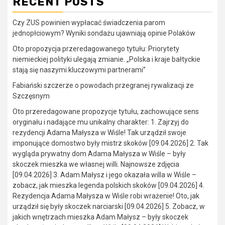
RECENT POSTS
Czy ZUS powinien wypłacać świadczenia parom
jednopłciowym? Wyniki sondażu ujawniają opinie Polaków
Oto propozycja przeredagowanego tytułu: Priorytety
niemieckiej polityki ulegają zmianie. „Polska i kraje bałtyckie
stają się naszymi kluczowymi partnerami”
Fabiański szczerze o powodach przegranej rywalizacji ze
Szczęsnym
Oto przeredagowane propozycje tytułu, zachowujące sens
oryginału i nadające mu unikalny charakter: 1. Zajrzyj do
rezydencji Adama Małysza w Wiśle! Tak urządził swoje
imponujące domostwo były mistrz skoków [09.04.2026] 2. Tak
wygląda prywatny dom Adama Małysza w Wiśle – były
skoczek mieszka we własnej willi. Najnowsze zdjęcia
[09.04.2026] 3. Adam Małysz i jego okazała willa w Wiśle –
zobacz, jak mieszka legenda polskich skoków [09.04.2026] 4.
Rezydencja Adama Małysza w Wiśle robi wrażenie! Oto, jak
urządził się były skoczek narciarski [09.04.2026] 5. Zobacz, w
jakich wnętrzach mieszka Adam Małysz – były skoczek