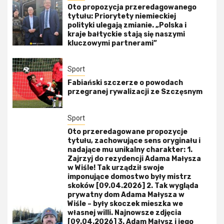
Oto propozycja przeredagowanego
tytułu: Priorytety niemieckiej
polityki ulegają zmianie. „Polska i
kraje bałtyckie stają się naszymi
kluczowymi partnerami”
Sport
Fabiański szczerze o powodach
przegranej rywalizacji ze Szczęsnym
Sport
Oto przeredagowane propozycje
tytułu, zachowujące sens oryginału i
nadające mu unikalny charakter: 1.
Zajrzyj do rezydencji Adama Małysza
w Wiśle! Tak urządził swoje
imponujące domostwo były mistrz
skoków [09.04.2026] 2. Tak wygląda
prywatny dom Adama Małysza w
Wiśle – były skoczek mieszka we
własnej willi. Najnowsze zdjęcia
[09.04.2026] 3. Adam Małysz i jego