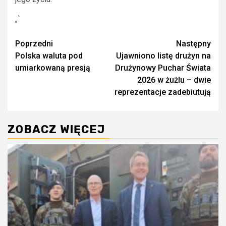
„`
Zobacz
Poprzedni
Następny
Polska waluta pod
Ujawniono listę drużyn na
wpisy
umiarkowaną presją
Drużynowy Puchar Świata
2026 w żużlu – dwie
reprezentacje zadebiutują
ZOBACZ WIĘCEJ