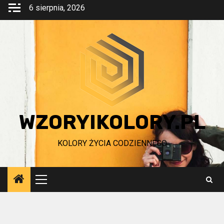
Przejdź
6 sierpnia, 2026
do
treści
WZORYIKOLORY.PL
KOLORY ŻYCIA CODZIENNEGO
Menu
główne