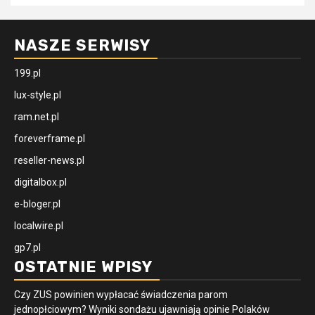
NASZE SERWISY
199.pl
lux-style.pl
ram.net.pl
foreverframe.pl
reseller-news.pl
digitalbox.pl
e-bloger.pl
localwire.pl
gp7.pl
OSTATNIE WPISY
Czy ZUS powinien wypłacać świadczenia parom
jednopłciowym? Wyniki sondażu ujawniają opinie Polaków