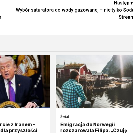
Następn
Wybór saturatora do wody gazowanej – nie tylko Sod
a
Strea
Świat
rcie z Iranem –
Emigracja do Norwegii
dla przyszłości
rozczarowała Filipa. „Czuję