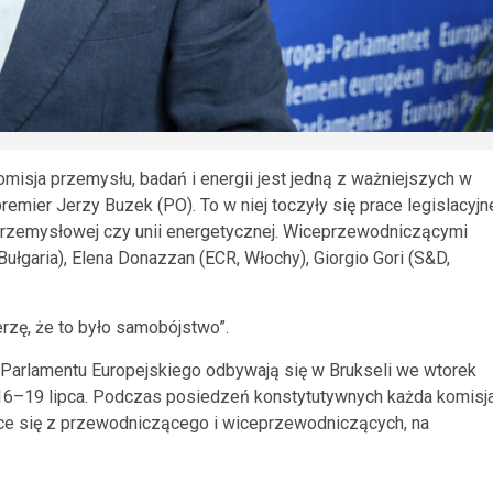
misja przemysłu, badań i energii jest jedną z ważniejszych w
remier Jerzy Buzek (PO). To w niej toczyły się prace legislacyjn
 przemysłowej czy unii energetycznej. Wiceprzewodniczącymi
ułgaria), Elena Donazzan (ECR, Włochy), Giorgio Gori (S&D,
ę, że to było samobójstwo”.
 Parlamentu Europejskiego odbywają się w Brukseli we wtorek
16–19 lipca. Podczas posiedzeń konstytutywnych każda komisj
ce się z przewodniczącego i wiceprzewodniczących, na