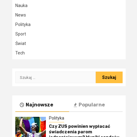
Nauka
News
Polityka
Sport
Świat
Tech
Szukaj:
Najnowsze
Popularne
Polityka
Czy ZUS powinien wypłacać
świadczenia parom