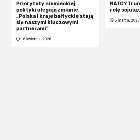
Priorytety niemieckiej
NATO? Trum
polityki ulegają zmianie.
rolę sojusz
„Polska i kraje bałtyckie stają
5 marca, 2026
się naszymi kluczowymi
partnerami”
16 kwietnia, 2026