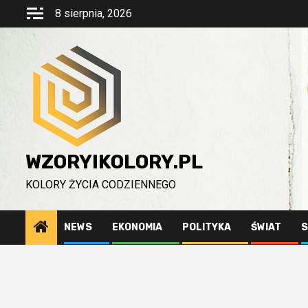
Przejdź
8 sierpnia, 2026
do
treści
WZORYIKOLORY.PL
KOLORY ŻYCIA CODZIENNEGO
NEWS
EKONOMIA
POLITYKA
ŚWIAT
S