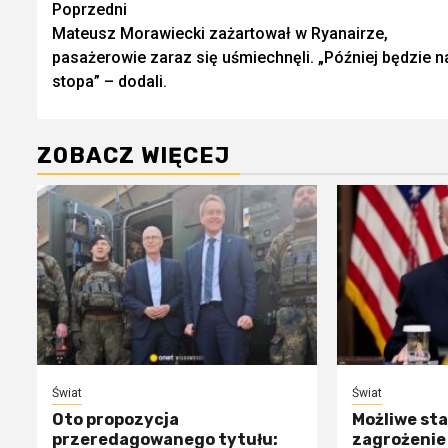
Zobacz
Poprzedni
Mateusz Morawiecki zażartował w Ryanairze,
wpisy
pasażerowie zaraz się uśmiechnęli. „Później będzie n
stopa” – dodali.
ZOBACZ WIĘCEJ
Świat
Świat
Oto propozycja
Możliwe sta
przeredagowanego tytułu:
zagrożenie 