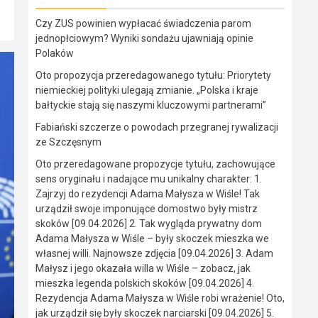
Czy ZUS powinien wypłacać świadczenia parom
jednopłciowym? Wyniki sondażu ujawniają opinie
Polaków
Oto propozycja przeredagowanego tytułu: Priorytety
niemieckiej polityki ulegają zmianie. „Polska i kraje
bałtyckie stają się naszymi kluczowymi partnerami”
Fabiański szczerze o powodach przegranej rywalizacji
ze Szczęsnym
Oto przeredagowane propozycje tytułu, zachowujące
sens oryginału i nadające mu unikalny charakter: 1.
Zajrzyj do rezydencji Adama Małysza w Wiśle! Tak
urządził swoje imponujące domostwo były mistrz
skoków [09.04.2026] 2. Tak wygląda prywatny dom
Adama Małysza w Wiśle – były skoczek mieszka we
własnej willi. Najnowsze zdjęcia [09.04.2026] 3. Adam
Małysz i jego okazała willa w Wiśle – zobacz, jak
mieszka legenda polskich skoków [09.04.2026] 4.
Rezydencja Adama Małysza w Wiśle robi wrażenie! Oto,
jak urządził się były skoczek narciarski [09.04.2026] 5.