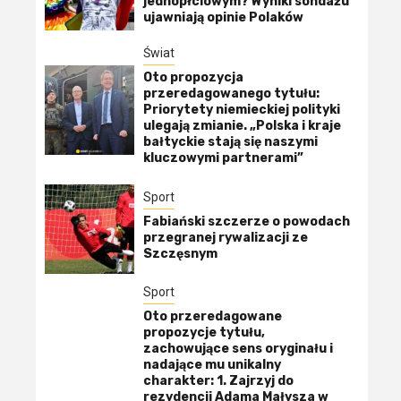
jednopłciowym? Wyniki sondażu
ujawniają opinie Polaków
Świat
Oto propozycja
przeredagowanego tytułu:
Priorytety niemieckiej polityki
ulegają zmianie. „Polska i kraje
bałtyckie stają się naszymi
kluczowymi partnerami”
Sport
Fabiański szczerze o powodach
przegranej rywalizacji ze
Szczęsnym
Sport
Oto przeredagowane
propozycje tytułu,
zachowujące sens oryginału i
nadające mu unikalny
charakter: 1. Zajrzyj do
rezydencji Adama Małysza w