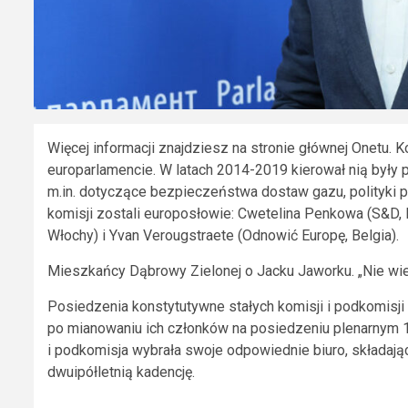
Więcej informacji znajdziesz na stronie głównej Onetu. Ko
europarlamencie. W latach 2014-2019 kierował nią były p
m.in. dotyczące bezpieczeństwa dostaw gazu, polityki
komisji zostali europosłowie: Cwetelina Penkowa (S&D, B
Włochy) i Yvan Verougstraete (Odnowić Europę, Belgia).
Mieszkańcy Dąbrowy Zielonej o Jacku Jaworku. „Nie wierz
Posiedzenia konstytutywne stałych komisji i podkomisji
po mianowaniu ich członków na posiedzeniu plenarnym 
i podkomisja wybrała swoje odpowiednie biuro, składają
dwuipółletnią kadencję.