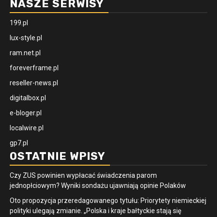
NASZE SERWISY
199.pl
lux-style.pl
ram.net.pl
foreverframe.pl
reseller-news.pl
digitalbox.pl
e-bloger.pl
localwire.pl
gp7.pl
OSTATNIE WPISY
Czy ZUS powinien wypłacać świadczenia parom
jednopłciowym? Wyniki sondażu ujawniają opinie Polaków
Oto propozycja przeredagowanego tytułu: Priorytety niemieckiej
polityki ulegają zmianie. „Polska i kraje bałtyckie stają się