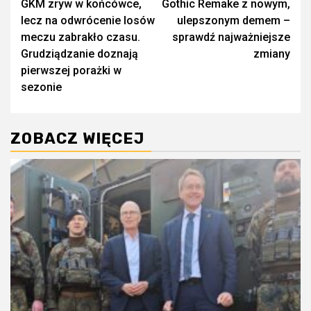
GKM zryw w końcówce,
Gothic Remake z nowym,
wpisy
lecz na odwrócenie losów
ulepszonym demem –
meczu zabrakło czasu.
sprawdź najważniejsze
Grudziądzanie doznają
zmiany
pierwszej porażki w
sezonie
ZOBACZ WIĘCEJ