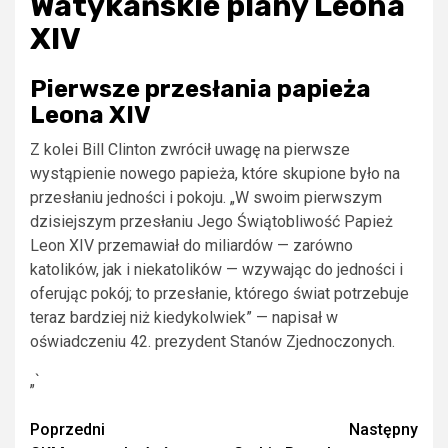
Watykańskie plany Leona
XIV
Pierwsze przesłania papieża
Leona XIV
Z kolei Bill Clinton zwrócił uwagę na pierwsze
wystąpienie nowego papieża, które skupione było na
przesłaniu jedności i pokoju. „W swoim pierwszym
dzisiejszym przesłaniu Jego Świątobliwość Papież
Leon XIV przemawiał do miliardów — zarówno
katolików, jak i niekatolików — wzywając do jedności i
oferując pokój; to przesłanie, którego świat potrzebuje
teraz bardziej niż kiedykolwiek” — napisał w
oświadczeniu 42. prezydent Stanów Zjednoczonych.
„`
Zobacz
Poprzedni
Następny