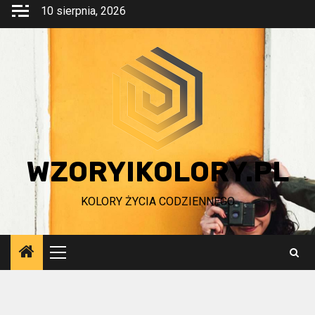
Przejdź
10 sierpnia, 2026
do
treści
WZORYIKOLORY.PL
KOLORY ŻYCIA CODZIENNEGO
Menu
główne