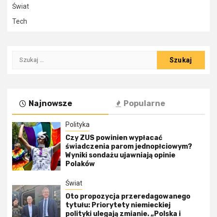
Świat
Tech
Szukaj:
Najnowsze
Popularne
Polityka
Czy ZUS powinien wypłacać
świadczenia parom jednopłciowym?
Wyniki sondażu ujawniają opinie
Polaków
Świat
Oto propozycja przeredagowanego
tytułu: Priorytety niemieckiej
polityki ulegają zmianie. „Polska i