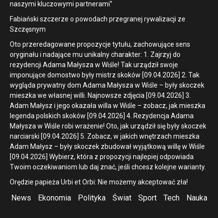
naszymi kluczowymi partnerami”
Fabiański szczerze o powodach przegranej rywalizacji ze
Szczęsnym
Oto przeredagowane propozycje tytułu, zachowujące sens
oryginału i nadające mu unikalny charakter: 1. Zajrzyj do
rezydencji Adama Małysza w Wiśle! Tak urządził swoje
imponujące domostwo były mistrz skoków [09.04.2026] 2. Tak
wygląda prywatny dom Adama Małysza w Wiśle – były skoczek
mieszka we własnej willi. Najnowsze zdjęcia [09.04.2026] 3.
Adam Małysz i jego okazała willa w Wiśle – zobacz, jak mieszka
legenda polskich skoków [09.04.2026] 4. Rezydencja Adama
Małysza w Wiśle robi wrażenie! Oto, jak urządził się były skoczek
narciarski [09.04.2026] 5. Zobacz, w jakich wnętrzach mieszka
Adam Małysz – były skoczek zbudował wyjątkową willę w Wiśle
[09.04.2026] Wybierz, która z propozycji najlepiej odpowiada
Twoim oczekiwaniom lub daj znać, jeśli chcesz kolejne warianty.
Orędzie papieża Urbi et Orbi: Nie możemy akceptować zła!
News
Ekonomia
Polityka
Świat
Sport
Tech
Nauka