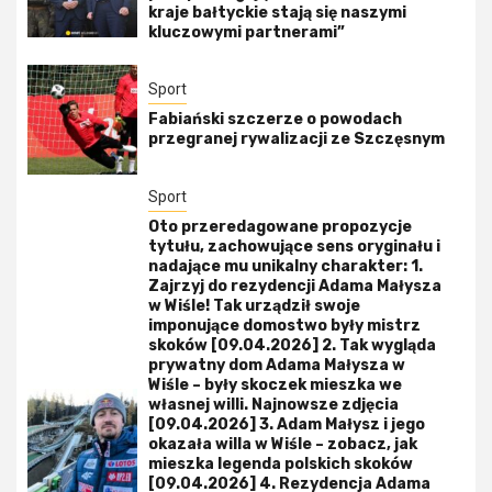
kraje bałtyckie stają się naszymi
kluczowymi partnerami”
Sport
Fabiański szczerze o powodach
przegranej rywalizacji ze Szczęsnym
Sport
Oto przeredagowane propozycje
tytułu, zachowujące sens oryginału i
nadające mu unikalny charakter: 1.
Zajrzyj do rezydencji Adama Małysza
w Wiśle! Tak urządził swoje
imponujące domostwo były mistrz
skoków [09.04.2026] 2. Tak wygląda
prywatny dom Adama Małysza w
Wiśle – były skoczek mieszka we
własnej willi. Najnowsze zdjęcia
[09.04.2026] 3. Adam Małysz i jego
okazała willa w Wiśle – zobacz, jak
mieszka legenda polskich skoków
[09.04.2026] 4. Rezydencja Adama