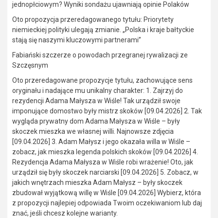
jednopłciowym? Wyniki sondażu ujawniają opinie Polaków
Oto propozycja przeredagowanego tytułu: Priorytety
niemieckiej polityki ulegają zmianie. „Polska i kraje bałtyckie
stają się naszymi kluczowymi partnerami”
Fabiański szczerze o powodach przegranej rywalizacji ze
Szczęsnym
Oto przeredagowane propozycje tytułu, zachowujące sens
oryginału i nadające mu unikalny charakter: 1. Zajrzyj do
rezydencji Adama Małysza w Wiśle! Tak urządził swoje
imponujące domostwo były mistrz skoków [09.04.2026] 2. Tak
wygląda prywatny dom Adama Małysza w Wiśle – były
skoczek mieszka we własnej willi. Najnowsze zdjęcia
[09.04.2026] 3. Adam Małysz i jego okazała willa w Wiśle –
zobacz, jak mieszka legenda polskich skoków [09.04.2026] 4.
Rezydencja Adama Małysza w Wiśle robi wrażenie! Oto, jak
urządził się były skoczek narciarski [09.04.2026] 5. Zobacz, w
jakich wnętrzach mieszka Adam Małysz – były skoczek
zbudował wyjątkową willę w Wiśle [09.04.2026] Wybierz, która
z propozycji najlepiej odpowiada Twoim oczekiwaniom lub daj
znać, jeśli chcesz kolejne warianty.