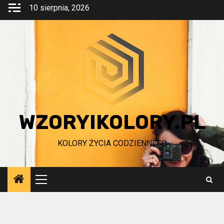
Przejdź
10 sierpnia, 2026
do
treści
WZORYIKOLORY.PL
KOLORY ŻYCIA CODZIENNEGO
Menu
główne