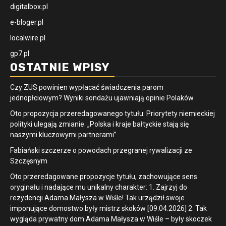
digitalbox.pl
e-bloger.pl
localwire.pl
gp7.pl
OSTATNIE WPISY
Czy ZUS powinien wypłacać świadczenia parom
jednopłciowym? Wyniki sondażu ujawniają opinie Polaków
Oto propozycja przeredagowanego tytułu: Priorytety niemieckiej
polityki ulegają zmianie. „Polska i kraje bałtyckie stają się
naszymi kluczowymi partnerami”
Fabiański szczerze o powodach przegranej rywalizacji ze
Szczęsnym
Oto przeredagowane propozycje tytułu, zachowujące sens
oryginału i nadające mu unikalny charakter: 1. Zajrzyj do
rezydencji Adama Małysza w Wiśle! Tak urządził swoje
imponujące domostwo były mistrz skoków [09.04.2026] 2. Tak
wygląda prywatny dom Adama Małysza w Wiśle – były skoczek