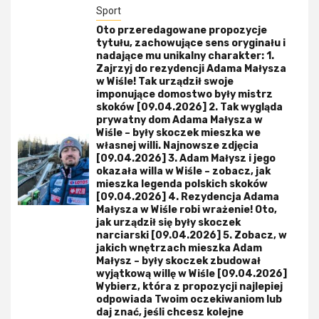
Sport
Oto przeredagowane propozycje
tytułu, zachowujące sens oryginału i
nadające mu unikalny charakter: 1.
Zajrzyj do rezydencji Adama Małysza
w Wiśle! Tak urządził swoje
imponujące domostwo były mistrz
skoków [09.04.2026] 2. Tak wygląda
prywatny dom Adama Małysza w
Wiśle – były skoczek mieszka we
własnej willi. Najnowsze zdjęcia
[09.04.2026] 3. Adam Małysz i jego
okazała willa w Wiśle – zobacz, jak
mieszka legenda polskich skoków
[09.04.2026] 4. Rezydencja Adama
Małysza w Wiśle robi wrażenie! Oto,
jak urządził się były skoczek
narciarski [09.04.2026] 5. Zobacz, w
jakich wnętrzach mieszka Adam
Małysz – były skoczek zbudował
wyjątkową willę w Wiśle [09.04.2026]
Wybierz, która z propozycji najlepiej
odpowiada Twoim oczekiwaniom lub
daj znać, jeśli chcesz kolejne