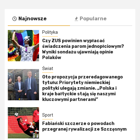
Najnowsze
Popularne
Polityka
Czy ZUS powinien wypłacać
świadczenia parom jednopłciowym?
Wyniki sondażu ujawniają opinie
Polaków
Świat
Oto propozycja przeredagowanego
tytułu: Priorytety niemieckiej
polityki ulegają zmianie. „Polska i
kraje bałtyckie stają się naszymi
kluczowymi partnerami”
Sport
Fabiański szczerze o powodach
przegranej rywalizacji ze Szczęsnym