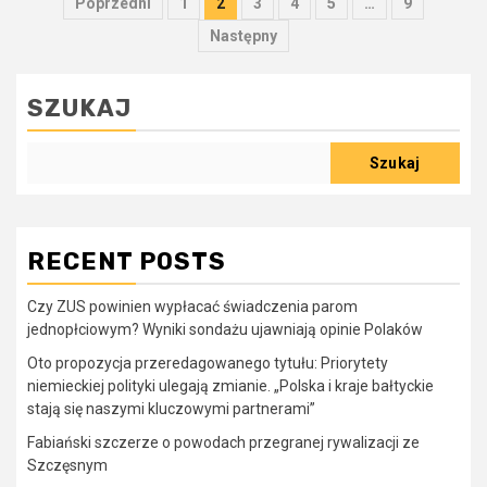
Stronicowanie
Poprzedni
1
2
3
4
5
…
9
wpisów
Następny
SZUKAJ
Szukaj
RECENT POSTS
Czy ZUS powinien wypłacać świadczenia parom
jednopłciowym? Wyniki sondażu ujawniają opinie Polaków
Oto propozycja przeredagowanego tytułu: Priorytety
niemieckiej polityki ulegają zmianie. „Polska i kraje bałtyckie
stają się naszymi kluczowymi partnerami”
Fabiański szczerze o powodach przegranej rywalizacji ze
Szczęsnym