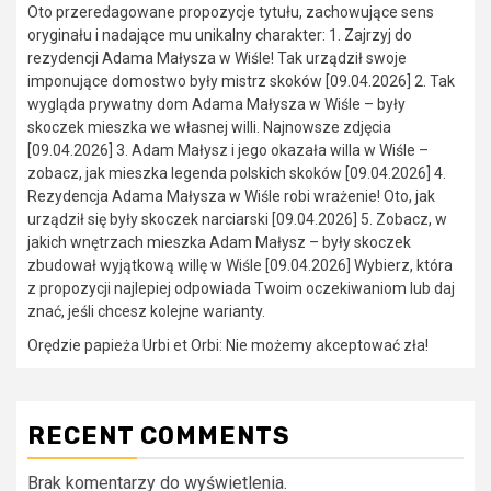
Oto przeredagowane propozycje tytułu, zachowujące sens
oryginału i nadające mu unikalny charakter: 1. Zajrzyj do
rezydencji Adama Małysza w Wiśle! Tak urządził swoje
imponujące domostwo były mistrz skoków [09.04.2026] 2. Tak
wygląda prywatny dom Adama Małysza w Wiśle – były
skoczek mieszka we własnej willi. Najnowsze zdjęcia
[09.04.2026] 3. Adam Małysz i jego okazała willa w Wiśle –
zobacz, jak mieszka legenda polskich skoków [09.04.2026] 4.
Rezydencja Adama Małysza w Wiśle robi wrażenie! Oto, jak
urządził się były skoczek narciarski [09.04.2026] 5. Zobacz, w
jakich wnętrzach mieszka Adam Małysz – były skoczek
zbudował wyjątkową willę w Wiśle [09.04.2026] Wybierz, która
z propozycji najlepiej odpowiada Twoim oczekiwaniom lub daj
znać, jeśli chcesz kolejne warianty.
Orędzie papieża Urbi et Orbi: Nie możemy akceptować zła!
RECENT COMMENTS
Brak komentarzy do wyświetlenia.