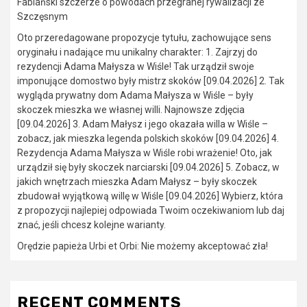
Fabiański szczerze o powodach przegranej rywalizacji ze
Szczęsnym
Oto przeredagowane propozycje tytułu, zachowujące sens
oryginału i nadające mu unikalny charakter: 1. Zajrzyj do
rezydencji Adama Małysza w Wiśle! Tak urządził swoje
imponujące domostwo były mistrz skoków [09.04.2026] 2. Tak
wygląda prywatny dom Adama Małysza w Wiśle – były
skoczek mieszka we własnej willi. Najnowsze zdjęcia
[09.04.2026] 3. Adam Małysz i jego okazała willa w Wiśle –
zobacz, jak mieszka legenda polskich skoków [09.04.2026] 4.
Rezydencja Adama Małysza w Wiśle robi wrażenie! Oto, jak
urządził się były skoczek narciarski [09.04.2026] 5. Zobacz, w
jakich wnętrzach mieszka Adam Małysz – były skoczek
zbudował wyjątkową willę w Wiśle [09.04.2026] Wybierz, która
z propozycji najlepiej odpowiada Twoim oczekiwaniom lub daj
znać, jeśli chcesz kolejne warianty.
Orędzie papieża Urbi et Orbi: Nie możemy akceptować zła!
RECENT COMMENTS