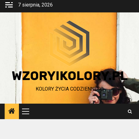
Przejdź
7 sierpnia, 2026
do
treści
WZORYIKOLORY.PL
KOLORY ŻYCIA CODZIENNEGO
Menu
główne