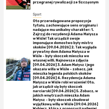
przegranej rywalizacji ze Szczęsnym
Sport
Oto przeredagowane propozycje
tytułu, zachowujące sens oryginału i
nadające mu unikalny charakter: 1.
Zajrzyj do rezydencji Adama Małysza
w Wiśle! Tak urządził swoje
imponujące domostwo były mistrz
skoków [09.04.2026] 2. Tak wygląda
prywatny dom Adama Małysza w
Wiśle – były skoczek mieszka we
własnej willi. Najnowsze zdjęcia
[09.04.2026] 3. Adam Małysz i jego
okazała willa w Wiśle – zobacz, jak
mieszka legenda polskich skoków
[09.04.2026] 4. Rezydencja Adama
Małysza w Wiśle robi wrażenie! Oto,
jak urządził się były skoczek
narciarski [09.04.2026] 5. Zobacz, w
jakich wnętrzach mieszka Adam
Małysz – były skoczek zbudował
wyjątkową willę w Wiśle [09.04.2026]
Wybierz, która z propozycji najlepiej