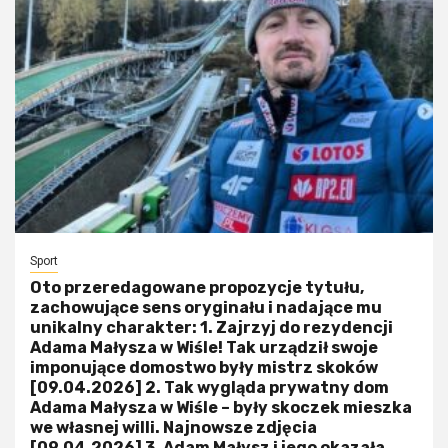
Sport
Oto przeredagowane propozycje tytułu,
zachowujące sens oryginału i nadające mu
unikalny charakter: 1. Zajrzyj do rezydencji
Adama Małysza w Wiśle! Tak urządził swoje
imponujące domostwo były mistrz skoków
[09.04.2026] 2. Tak wygląda prywatny dom
Adama Małysza w Wiśle – były skoczek mieszka
we własnej willi. Najnowsze zdjęcia
[09.04.2026] 3. Adam Małysz i jego okazała