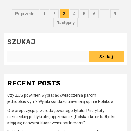
Stronicowanie
Poprzedni
1
2
3
4
5
6
…
9
wpisów
Następny
SZUKAJ
Szukaj
RECENT POSTS
Czy ZUS powinien wypłacać świadczenia parom
jednopłciowym? Wyniki sondażu ujawniają opinie Polaków
Oto propozycja przeredagowanego tytułu: Priorytety
niemieckiej polityki ulegają zmianie. „Polska i kraje bałtyckie
stają się naszymi kluczowymi partnerami”