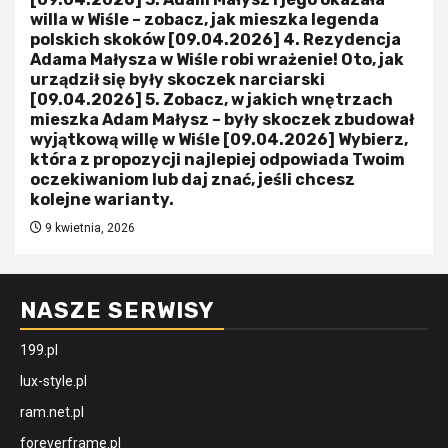
willa w Wiśle – zobacz, jak mieszka legenda
polskich skoków [09.04.2026] 4. Rezydencja
Adama Małysza w Wiśle robi wrażenie! Oto, jak
urządził się były skoczek narciarski
[09.04.2026] 5. Zobacz, w jakich wnętrzach
mieszka Adam Małysz – były skoczek zbudował
wyjątkową willę w Wiśle [09.04.2026] Wybierz,
która z propozycji najlepiej odpowiada Twoim
oczekiwaniom lub daj znać, jeśli chcesz
kolejne warianty.
9 kwietnia, 2026
NASZE SERWISY
199.pl
lux-style.pl
ram.net.pl
foreverframe.pl