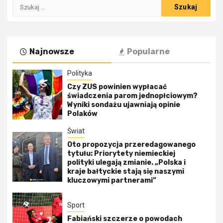
Szukaj:
Najnowsze
Popularne
Polityka
Czy ZUS powinien wypłacać
świadczenia parom jednopłciowym?
Wyniki sondażu ujawniają opinie
Polaków
Świat
Oto propozycja przeredagowanego
tytułu: Priorytety niemieckiej
polityki ulegają zmianie. „Polska i
kraje bałtyckie stają się naszymi
kluczowymi partnerami”
Sport
Fabiański szczerze o powodach