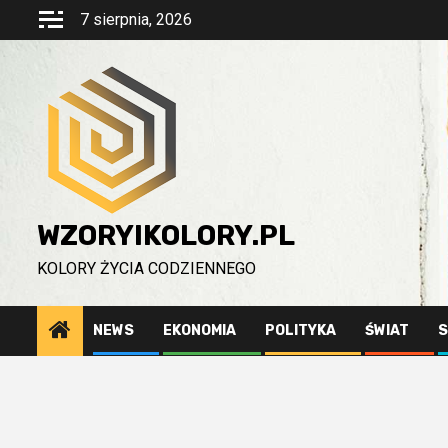
Przejdź
7 sierpnia, 2026
do
treści
WZORYIKOLORY.PL
KOLORY ŻYCIA CODZIENNEGO
NEWS
EKONOMIA
POLITYKA
ŚWIAT
S