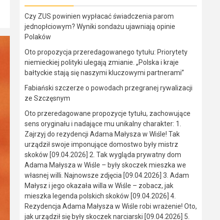
Czy ZUS powinien wypłacać świadczenia parom
jednopłciowym? Wyniki sondażu ujawniają opinie
Polaków
Oto propozycja przeredagowanego tytułu: Priorytety
niemieckiej polityki ulegają zmianie. „Polska i kraje
bałtyckie stają się naszymi kluczowymi partnerami”
Fabiański szczerze o powodach przegranej rywalizacji
ze Szczęsnym
Oto przeredagowane propozycje tytułu, zachowujące
sens oryginału i nadające mu unikalny charakter: 1.
Zajrzyj do rezydencji Adama Małysza w Wiśle! Tak
urządził swoje imponujące domostwo były mistrz
skoków [09.04.2026] 2. Tak wygląda prywatny dom
Adama Małysza w Wiśle – były skoczek mieszka we
własnej willi. Najnowsze zdjęcia [09.04.2026] 3. Adam
Małysz i jego okazała willa w Wiśle – zobacz, jak
mieszka legenda polskich skoków [09.04.2026] 4.
Rezydencja Adama Małysza w Wiśle robi wrażenie! Oto,
jak urządził się były skoczek narciarski [09.04.2026] 5.