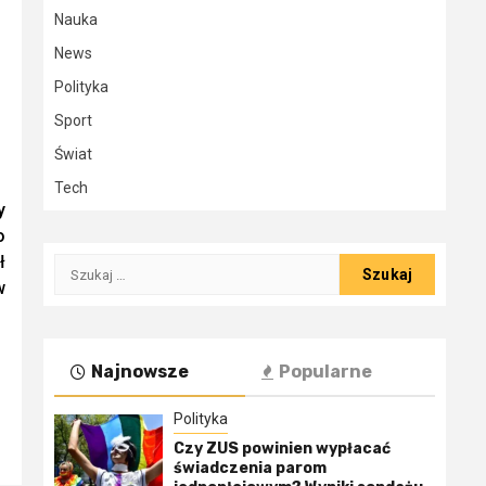
Nauka
News
Polityka
Sport
Świat
Tech
y
o
ł
Szukaj:
w
Najnowsze
Popularne
Polityka
Czy ZUS powinien wypłacać
świadczenia parom