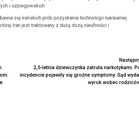
ych i szpiegowskich.
wia się irańskich prób pozyskania technologii nuklearnej.
tórej Iran jest traktowany z dużą dozą nieufności i
Następn
m
2,5-letnia dziewczynka zatruta narkotykami. P
kom.
incydencie pojawiły się groźne symptomy. Sąd wyda
ne
wyrok wobec rodzicó