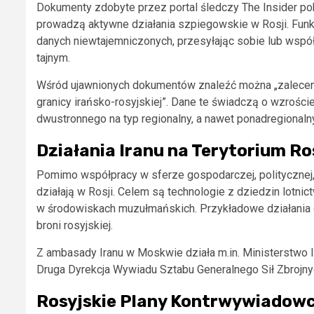
Dokumenty zdobyte przez portal śledczy The Insider pok
prowadzą aktywne działania szpiegowskie w Rosji. Funk
danych niewtajemniczonych, przesyłając sobie lub współ
tajnym.
Wśród ujawnionych dokumentów znaleźć można „zaleceni
granicy irańsko-rosyjskiej”. Dane te świadczą o wzroście
dwustronnego na typ regionalny, a nawet ponadregionalny
Działania Iranu na Terytorium Ro
Pomimo współpracy w sferze gospodarczej, politycznej, k
działają w Rosji. Celem są technologie z dziedzin lotnict
w środowiskach muzułmańskich. Przykładowe działania 
broni rosyjskiej.
Z ambasady Iranu w Moskwie działa m.in. Ministerstwo I
Druga Dyrekcja Wywiadu Sztabu Generalnego Sił Zbrojnyc
Rosyjskie Plany Kontrwywiadow