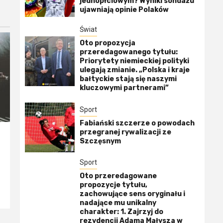
jednopłciowym? Wyniki sondażu
ujawniają opinie Polaków
Świat
Oto propozycja
przeredagowanego tytułu:
Priorytety niemieckiej polityki
ulegają zmianie. „Polska i kraje
bałtyckie stają się naszymi
kluczowymi partnerami”
Sport
Fabiański szczerze o powodach
przegranej rywalizacji ze
Szczęsnym
Sport
Oto przeredagowane
propozycje tytułu,
zachowujące sens oryginału i
nadające mu unikalny
charakter: 1. Zajrzyj do
rezydencji Adama Małysza w