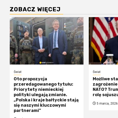
ZOBACZ WIĘCEJ
Świat
Świat
Oto propozycja
Możliwe sta
przeredagowanego tytułu:
zagrożenie 
Priorytety niemieckiej
NATO? Trum
polityki ulegają zmianie.
rolę sojusz
„Polska i kraje bałtyckie stają
5 marca, 2026
się naszymi kluczowymi
partnerami”