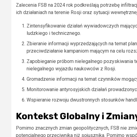
Zalecenia FSB na 2024 rok podkreślają potrzebę infiltra
ich działaniach na terenie Rosji oraz sytuacji wewnętrzne
Zintensyfikowanie działań wywiadowczych mających
ludzkiego i technicznego.
Zbieranie informacji wyprzedzających na temat pl
przeciwdziałanie kampaniom mającym na celu rozsz
Zapobieganie próbom nielegalnego pozyskiwania tech
nielegalnego wyjazdu naukowców z Rosji.
Gromadzenie informacji na temat czynników mogący
Monitorowanie antyrosyjskich działań prowadzonych
Wspieranie rozwoju dwustronnych stosunków handl
Kontekst Globalny i Zmian
Pomimo znacznych zmian geopolitycznych, FSB nie zmieni
potencjalnego przeciwnika niż sojusznika. Pomimo współ