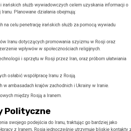
cji irańskich służb wywiadowczych celem uzyskania informacji o
j Iranu. Planowane działania obejmują:
 na celu penetrację irańskich służb za pomocą wywiadu
anów Iranu dotyczących promowania szyizmu w Rosji oraz
erzenie wpływów w społecznościach religijnych.
nologii i sprzętu w Rosji przez Iran, oraz próbom ułatwiania
ch osłabić współpracę Iranu z Rosją.
 w ambasadach krajów zachodnich i Ukrainy w Iranie.
owych między Rosją a Iranem.
y Polityczne
a swojego podejścia do Iranu, traktując go bardziej jako
pracy z Iranem, Rosja jednocześnie utrzymuje bliskie kontakty 