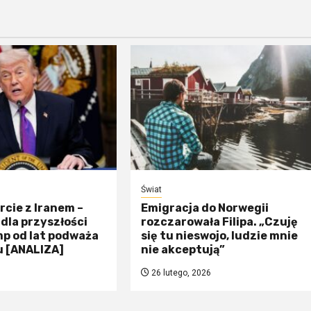
Świat
rcie z Iranem –
Emigracja do Norwegii
dla przyszłości
rozczarowała Filipa. „Czuję
p od lat podważa
się tu nieswojo, ludzie mnie
u [ANALIZA]
nie akceptują”
26 lutego, 2026