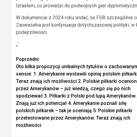
Izraelem, co prowadzi do podwójnych gier dyplomatyczn
W dokumencie z 2024 roku widać, że FSB szczególnie oba
Zauważalna jest kontynuacja dotychczasowej polityki, w k
podejrzliwości.
„`
Zobacz
Poprzedni
Oto kilka propozycji unikalnych tytułów o zachowany
wpisy
sensie: 1. Amerykanie wystawili opinię polskim piłkar
Teraz znają ich możliwości 2. Polskie piłkarki ocenio
przez Amerykanów – już wiedzą, czego się po nich
spodziewać 3. Piłkarki z Polski pod lupą Amerykanów.
Znają już ich potencjał 4. Amerykanie poznali siłę
polskich piłkarek – tak je oceniają 5. Polskie piłkarki
przetestowane przez Amerykanów. Teraz znają ich
możliwości