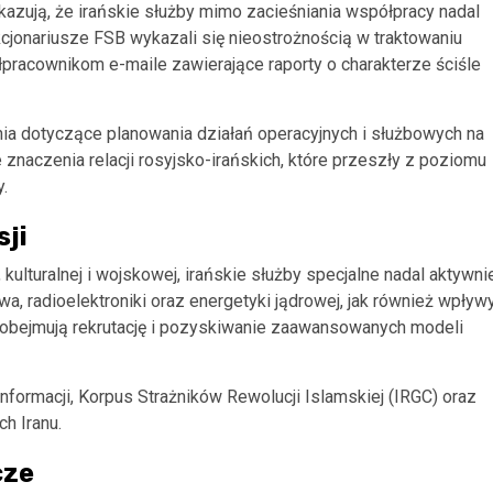
azują, że irańskie służby mimo zacieśniania współpracy nadal
cjonariusze FSB wykazali się nieostrożnością w traktowaniu
pracownikom e-maile zawierające raporty o charakterze ściśle
a dotyczące planowania działań operacyjnych i służbowych na
 znaczenia relacji rosyjsko-irańskich, które przeszły z poziomu
.
sji
ulturalnej i wojskowej, irańskie służby specjalne nadal aktywni
wa, radioelektroniki oraz energetyki jądrowej, jak również wpływ
obejmują rekrutację i pozyskiwanie zaawansowanych modeli
nformacji, Korpus Strażników Rewolucji Islamskiej (IRGC) oraz
h Iranu.
cze