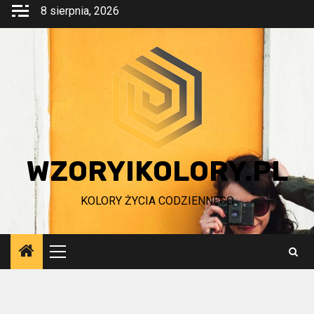
Przejdź
8 sierpnia, 2026
do
treści
WZORYIKOLORY.PL
KOLORY ŻYCIA CODZIENNEGO
Menu
główne