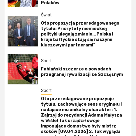
Polaków
Świat
Oto propozycja przeredagowanego
tytułu: Priorytety niemieckiej
polityki ulegają zmianie. „Polska i
kraje bałtyckie stają się naszymi
kluczowymi partnerami”
Sport
Fabiański szczerze o powodach
przegranej rywalizacji ze Szczęsnym
Sport
Oto przeredagowane propozycje
tytułu, zachowujące sens oryginału i
nadające mu unikalny charakter: 1.
Zajrzyj do rezydencji Adama Małysza
w Wiśle! Tak urządził swoje
imponujące domostwo były mistrz
skoków [09.04.2026] 2. Tak wygląda