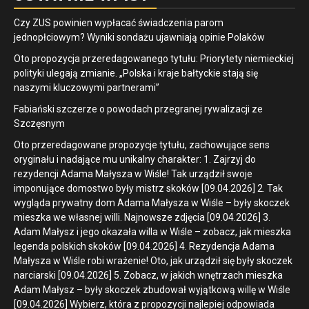
Czy ZUS powinien wypłacać świadczenia parom
jednopłciowym? Wyniki sondażu ujawniają opinie Polaków
Oto propozycja przeredagowanego tytułu: Priorytety niemieckiej
polityki ulegają zmianie. „Polska i kraje bałtyckie stają się
naszymi kluczowymi partnerami”
Fabiański szczerze o powodach przegranej rywalizacji ze
Szczęsnym
Oto przeredagowane propozycje tytułu, zachowujące sens
oryginału i nadające mu unikalny charakter: 1. Zajrzyj do
rezydencji Adama Małysza w Wiśle! Tak urządził swoje
imponujące domostwo były mistrz skoków [09.04.2026] 2. Tak
wygląda prywatny dom Adama Małysza w Wiśle – były skoczek
mieszka we własnej willi. Najnowsze zdjęcia [09.04.2026] 3.
Adam Małysz i jego okazała willa w Wiśle – zobacz, jak mieszka
legenda polskich skoków [09.04.2026] 4. Rezydencja Adama
Małysza w Wiśle robi wrażenie! Oto, jak urządził się były skoczek
narciarski [09.04.2026] 5. Zobacz, w jakich wnętrzach mieszka
Adam Małysz – były skoczek zbudował wyjątkową willę w Wiśle
[09.04.2026] Wybierz, która z propozycji najlepiej odpowiada