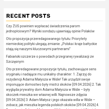
RECENT POSTS
Czy ZUS powinien wypłacać świadczenia parom
jednopłciowym? Wyniki sondażu ujawniają opinie Polaków
Oto propozycja przeredagowanego tytułu: Priorytety
niemieckiej polityki ulegają zmianie. „Polska i kraje bałtyckie
stają się naszymi kluczowymi partnerami”
Fabiański szczerze o powodach przegranej rywalizacji ze
Szczęsnym
Oto przeredagowane propozycje tytułu, zachowujące sens
oryginału i nadające mu unikalny charakter: 1. Zajrzyj do
rezydencji Adama Małysza w Wiśle! Tak urządził swoje
imponujące domostwo były mistrz skoków [09.04.2026] 2. Tak
wygląda prywatny dom Adama Małysza w Wiśle – były
skoczek mieszka we własnej willi. Najnowsze zdjęcia
[09.04.2026] 3. Adam Małysz i jego okazała willa w Wiśle –
zobacz, jak mieszka legenda polskich skoków [09.04.2026] 4.