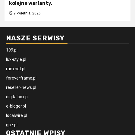
kolejne warianty.
9 kwietnia, 2026
NASZE SERWISY
199.pl
lux-style.pl
ram.net.pl
foreverframe.pl
reseller-news.pl
digitalbox.pl
e-bloger.pl
localwire.pl
gp7.pl
OSTATNIE WPISY