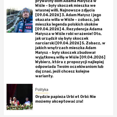
prywatny dom Adama Małysza w
Wiśle – były skoczek mieszka we
własnej willi. Najnowsze zdjęcia
[09.04.2026] 3. Adam Małysz i jego
okazała willa w Wiśle – zobacz, jak
mieszka legenda polskich skoków
[09.04.2026] 4. Rezydencja Adama
Małysza w Wiśle robi wrażenie! Oto,
jak urządził się były skoczek
narciarski [09.04.2026] 5. Zobacz, w
jakich wnętrzach mieszka Adam
Małysz – były skoczek zbudował
wyjątkową willę w Wiśle [09.04.2026]
Wybierz, która z propozycji najlepiej
odpowiada Twoim oczekiwaniom lub
daj znać, jeśli chcesz kolejne
warianty.
Polityka
Orędzie papieża Urbi et Orbi: Nie
możemy akceptować zła!