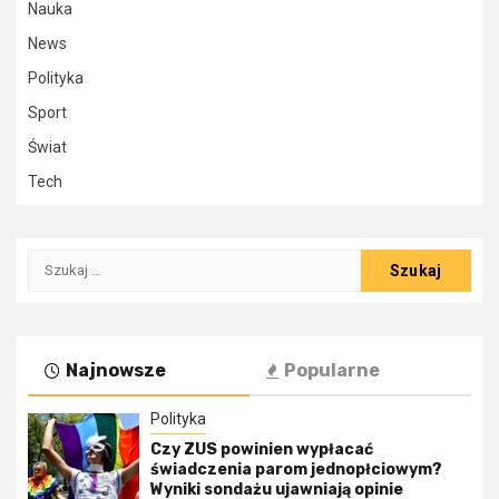
Nauka
News
Polityka
Sport
Świat
Tech
Szukaj:
Najnowsze
Popularne
Polityka
Czy ZUS powinien wypłacać
świadczenia parom jednopłciowym?
Wyniki sondażu ujawniają opinie