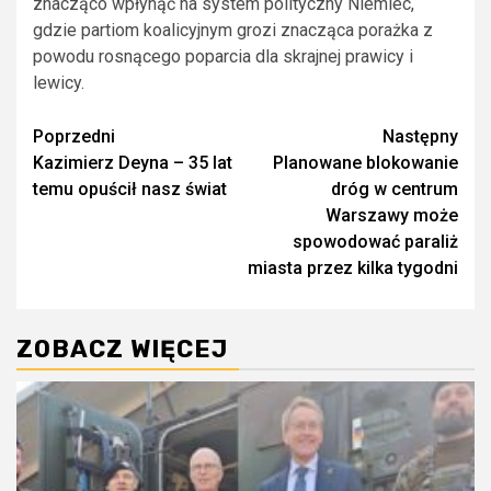
znacząco wpłynąć na system polityczny Niemiec,
gdzie partiom koalicyjnym grozi znacząca porażka z
powodu rosnącego poparcia dla skrajnej prawicy i
lewicy.
Zobacz
Poprzedni
Następny
Kazimierz Deyna – 35 lat
Planowane blokowanie
wpisy
temu opuścił nasz świat
dróg w centrum
Warszawy może
spowodować paraliż
miasta przez kilka tygodni
ZOBACZ WIĘCEJ