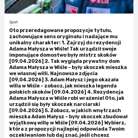
Sport
Oto przeredagowane propozycje tytułu,
zachowujące sens oryginału i nadające mu
unikalny charakter: 1. Zajrzyj do rezydencji
Adama Małysza w Wiśle! Tak urządził swoje
imponujące domostwo były mistrz skoków
[09.04.2026] 2. Tak wygląda prywatny dom
Adama Małysza w Wiśle – były skoczek mieszka
we własnej willi. Najnowsze zdjęcia
[09.04.2026] 3. Adam Małysz i jego okazała
willa w Wiśle – zobacz, jak mieszka legenda
polskich skoków [09.04.2026] 4. Rezydencja
Adama Małysza w Wiśle robi wrażenie! Oto, jak
urządził się były skoczek narciarski
[09.04.2026] 5. Zobacz, w jakich wnętrzach
mieszka Adam Małysz – były skoczek zbudował
wyjątkową willę w Wiśle [09.04.2026] Wybierz,
która z propozycji najlepiej odpowiada Twoim
oczekiwaniom lub daj znać, jeśli chcesz